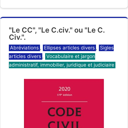
"Le CC", "Le C.civ." ou "Le C.
Civ.".
Catégories
Abréviations
,
Ellipses articles divers
,
Sigles
articles divers
,
Vocabulaire et jargon
administratif, immobilier, juridique et judiciaire