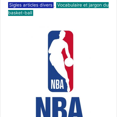
Catégories
Sigles articles divers
,
Vocabulaire et jargon du
basket-ball