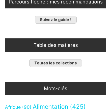
Parcours fléché : mes recommandations
Suivez le guide !
Table des matières
Toutes les collections
Mots-clés
Alimentation
(425)
Afrique
(90)