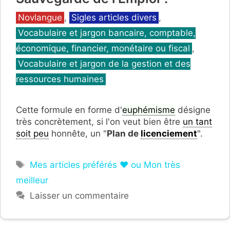
Catégories
Novlangue
,
Sigles articles divers
,
Vocabulaire et jargon bancaire, comptable,
économique, financier, monétaire ou fiscal
,
Vocabulaire et jargon de la gestion et des
ressources humaines
Cette formule en forme d'
euphémisme
désigne
très concrètement, si l'on veut bien être
un tant
soit peu
honnête, un "
Plan de
licenciement
".
Étiquettes
Mes articles préférés ❤ ou Mon très
meilleur
Laisser un commentaire