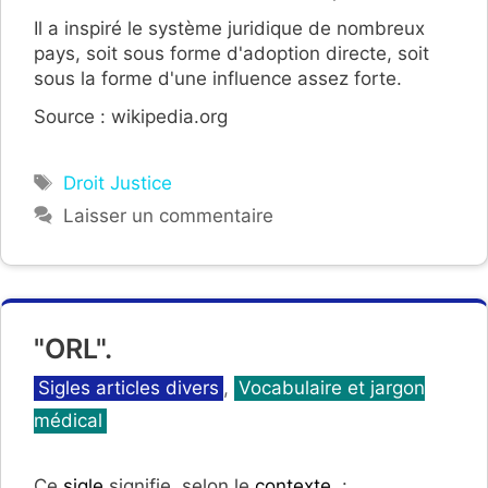
Il a inspiré le système juridique de nombreux
pays, soit sous forme d'adoption directe, soit
sous la forme d'une influence assez forte.
Source : wikipedia.org
Étiquettes
Droit Justice
Laisser un commentaire
"ORL".
Catégories
Sigles articles divers
,
Vocabulaire et jargon
médical
Ce
sigle
signifie, selon le
contexte
, :