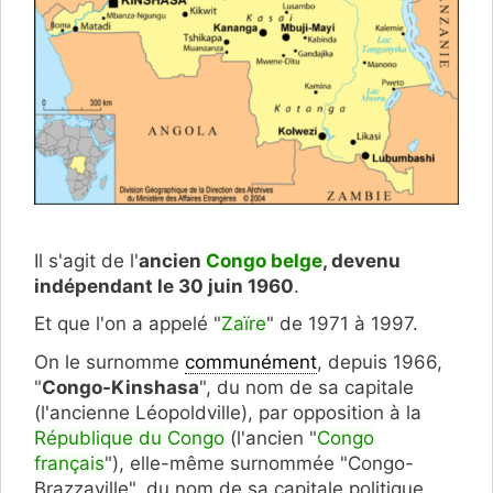
Il s'agit de l'
ancien
Congo belge
, devenu
indépendant le 30 juin 1960
.
Et que l'on a appelé "
Zaïre
" de 1971 à 1997.
On le surnomme
communément
, depuis 1966,
"
Congo-Kinshasa
", du nom de sa capitale
(l'ancienne Léopoldville), par opposition à la
République du Congo
(l'ancien "
Congo
français
"), elle-même surnommée "Congo-
Brazzaville", du nom de sa capitale politique.