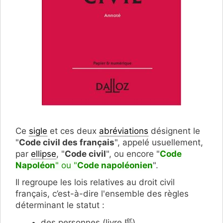
Ce
sigle
et ces deux
abréviations
désignent le
"
Code civil des français
", appelé usuellement,
par
ellipse
, "
Code civil
", ou encore "
Code
Napoléon
" ou "
C
ode napoléonien
".
Il regroupe les lois relatives au droit civil
français, c’est-à-dire l'ensemble des règles
déterminant le statut :
er
des personnes (livre
I
),