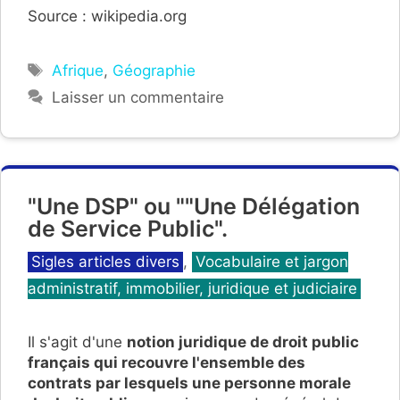
Source : wikipedia.org
Étiquettes
Afrique
,
Géographie
Laisser un commentaire
"Une DSP" ou ""Une Délégation
de Service Public".
Catégories
Sigles articles divers
,
Vocabulaire et jargon
administratif, immobilier, juridique et judiciaire
Il s'agit d'une
notion juridique de droit public
français qui recouvre l'ensemble des
contrats par lesquels une personne morale