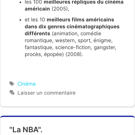
les 100
meilleures répliques du cinéma
américain
(2005),
et les 10
meilleurs films américains
dans dix genres cinématographiques
différents
(animation, comédie
romantique, western, sport, énigme,
fantastique, science-fiction, gangster,
procès, épopée) (2008).
Étiquettes
Cinéma
Laisser un commentaire
"La NBA".