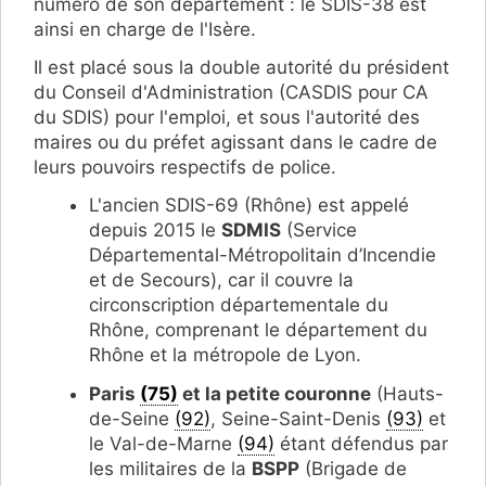
numéro de son département : le SDIS-38 est
ainsi en charge de l'Isère.
Il est placé sous la double autorité du président
du Conseil d'Administration (CASDIS pour CA
du SDIS) pour l'emploi, et sous l'autorité des
maires ou du préfet agissant dans le cadre de
leurs pouvoirs respectifs de police.
L'ancien SDIS-69 (Rhône) est appelé
depuis 2015 le
SDMIS
(Service
Départemental-Métropolitain d’Incendie
et de Secours), car il couvre la
circonscription départementale du
Rhône, comprenant le département du
Rhône et la métropole de Lyon.
Paris
(75)
et la petite couronne
(Hauts-
de-Seine
(92)
, Seine-Saint-Denis
(93)
et
le Val-de-Marne
(94)
étant défendus par
les militaires de la
BSPP
(Brigade de