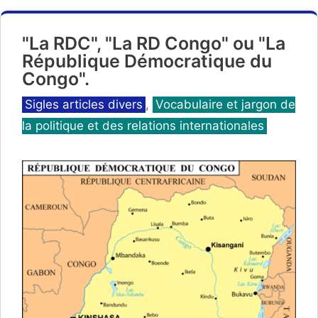
"La RDC", "La RD Congo" ou "La
République Démocratique du
Congo".
Catégories
Sigles articles divers
,
Vocabulaire et jargon de
la politique et des relations internationales