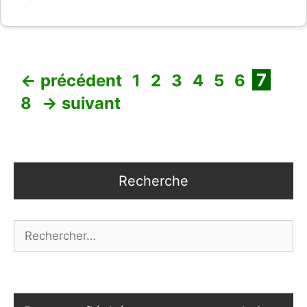
Page
Page
Page
Page
Page
Page
Page
Pag
7
←
précédent
1
2
3
4
5
6
8
→
suivant
Recherche
Rechercher :