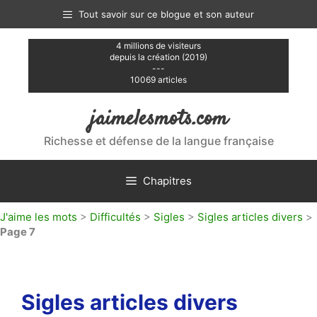
Aller
Tout savoir sur ce blogue et son auteur
au
contenu
4 millions de visiteurs
depuis la création (2019)
---
10069 articles
jaimelesmots.com
Richesse et défense de la langue française
Chapitres
J'aime les mots
>
Difficultés
>
Sigles
>
Sigles articles divers
>
Page 7
Sigles articles divers