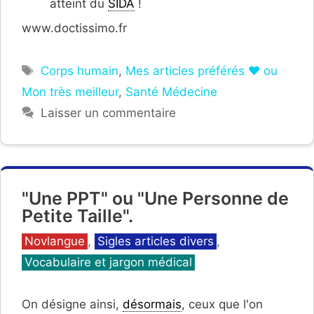
atteint du
SIDA
!
www.doctissimo.fr
Étiquettes
Corps humain
,
Mes articles préférés ❤ ou
Mon très meilleur
,
Santé Médecine
Laisser un commentaire
"Une PPT" ou "Une Personne de
Petite Taille".
Catégories
Novlangue
,
Sigles articles divers
,
Vocabulaire et jargon médical
On désigne ainsi,
désormais
, ceux que l'on