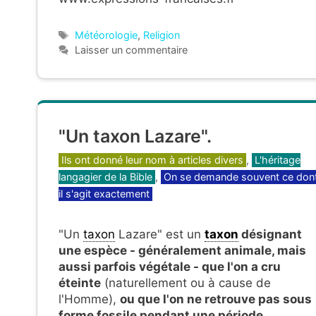
Étiquettes
Météorologie
,
Religion
Laisser un commentaire
"Un taxon Lazare".
Catégories
Ils ont donné leur nom à articles divers
,
L'héritage
langagier de la Bible
,
On se demande souvent ce don
il s'agit exactement
"Un
taxon
Lazare" est un
taxon
désignant
une espèce - généralement animale, mais
aussi parfois végétale - que l'on a cru
éteinte
(naturellement ou à cause de
l'Homme),
ou que l'on ne retrouve pas sous
forme fossile pendant une période