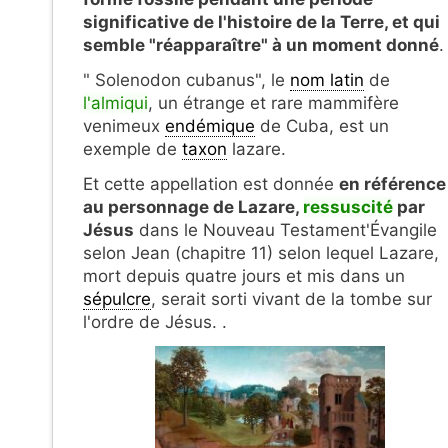
significative de l'histoire de la Terre, et qui
semble "réapparaître" à un moment donné
.
" Solenodon cubanus", le
nom latin
de
l'almiqui
, un étrange et rare mammifère
venimeux
endémique
de Cuba, est un
exemple de
taxon
lazare.
Et cette appellation est donnée
en référence
au personnage de Lazare,
ressuscité
par
Jésus
dans le Nouveau Testament'Évangile
selon Jean (chapitre 11) selon lequel Lazare,
mort depuis quatre jours et mis dans un
sépulcre
, serait sorti vivant de la tombe sur
l'ordre de Jésus. .