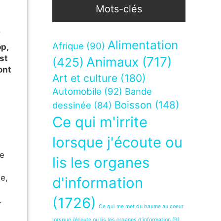
Mots-clés
.
Alimentation
Afrique
(90)
op,
est
Animaux
(717)
(425)
ont
Art et culture
(180)
Automobile
(92)
Bande
Boisson
(148)
dessinée
(84)
Ce qui m'irrite
lorsque j'écoute ou
pe
lis les organes
à
e,
d'information
(1726)
.
Ce qui me met du baume au coeur
lorsque j’écoute ou lis les organes d’information
(9)