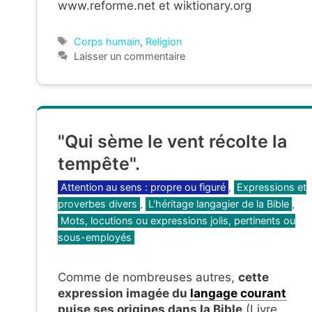
www.reforme.net et wiktionary.org
Étiquettes
Corps humain
,
Religion
Laisser un commentaire
"Qui sème le vent récolte la
tempête".
Catégories
Attention au sens : propre ou figuré
,
Expressions et
proverbes divers
,
L'héritage langagier de la Bible
,
Mots, locutions ou expressions jolis, pertinents ou
sous-employés
Comme de nombreuses autres,
cette
expression imagée du
langage courant
puise ses origines dans la Bible
(Livre