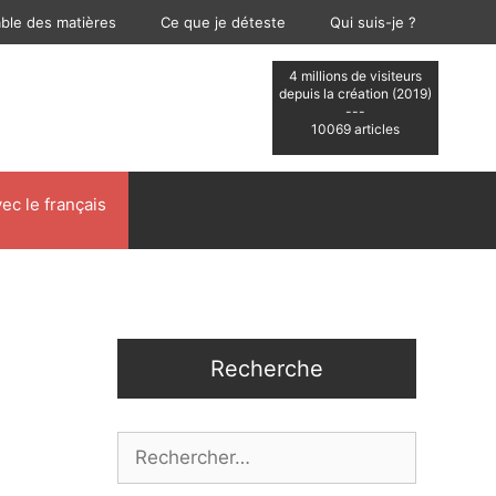
able des matières
Ce que je déteste
Qui suis-je ?
4 millions de visiteurs
depuis la création (2019)
---
10069 articles
ec le français
Recherche
Rechercher :