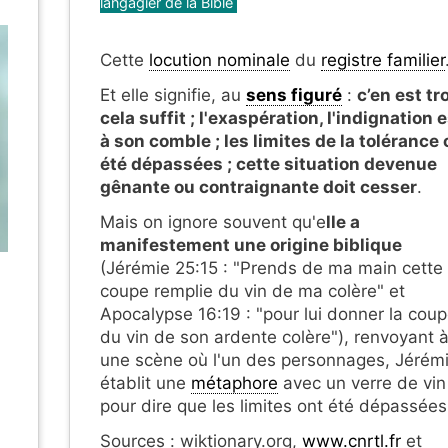
langagier de la Bible
Cette
locution nominale
du
registre familier
Et elle signifie, au
sens figuré
:
c’en est tr
cela suffit ; l'exaspération, l'indignation 
à son comble
; les limites de la tolérance 
été dépassées ;
cette situation devenue
gênante ou contraignante doit cesser
.
Mais on ignore souvent qu'e
lle a
manifestement une origine biblique
(Jérémie 25:15 : "Prends de ma main cette
coupe remplie du vin de ma colère" et
Apocalypse 16:19 : "pour lui donner la cou
du vin de son ardente colère"), renvoyant 
une scène où l'un des personnages, Jérémi
établit une
métaphore
avec un verre de vin
pour dire que les limites ont été dépassées
Sources : wiktionary.org,
www.cnrtl.fr
et