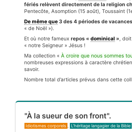
fériés relèvent directement de la religion c
Pentecôte, Asomption (15 août), Toussaint (
De même que
3 des 4 périodes de vacances
« de Noël »).
Et où notre fameux
repos «
dominical
»
, doi
« notre Seigneur » Jésus !
Ma collection «
À croire que nous sommes tou
nombreuses expressions à caractère chrétien 
savoir.
Nombre total d’articles prévus dans cette coll
"À la sueur de son front".
Catégories
Idiotismes corporels
,
L'héritage langagier de la Bible