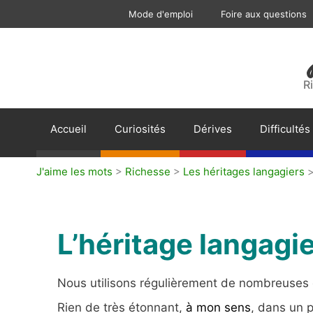
Aller
Mode d'emploi
Foire aux questions
au
contenu
R
Accueil
Curiosités
Dérives
Difficultés
J'aime les mots
>
Richesse
>
Les héritages langagiers
L’héritage langagie
Nous utilisons régulièrement de nombreuses e
Rien de très étonnant,
à mon sens
, dans un 