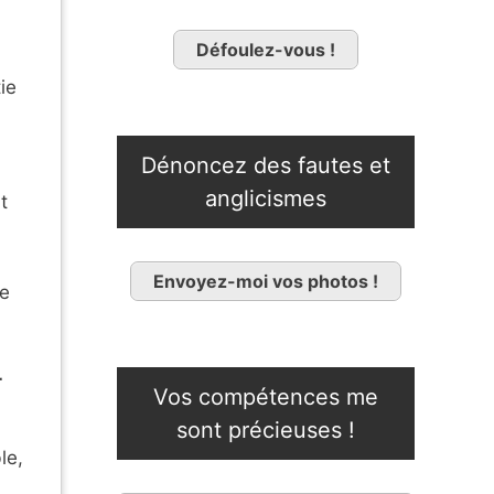
Défoulez-vous !
ie
Dénoncez des fautes et
anglicismes
t
Envoyez-moi vos photos !
ne
r
Vos compétences me
sont précieuses !
le,