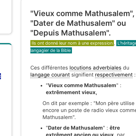
"Vieux comme Mathusalem",
"Dater de Mathusalem" ou
"Depuis Mathusalem".
Catégories
Ils ont donné leur nom à une expression
,
L'héritag
langagier de la Bible
Ces différentes
locutions adverbiales
du
langage courant
signifient
respectivement
:
t
"
Vieux comme Mathusalem
" :
extrêmement vieux,
On dit par exemple : "Mon père utilise
encore un poste de radio vieux comm
Mathusalem".
"
Dater de Mathusalem
" :
être
extrêment ancien ou vieux
, par