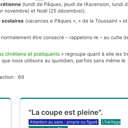
hrétienne
(lundi de Pâques, jeudi de l’Ascension, lundi 
1er novembre) et Noël (25 décembre)).
 scolaires
(vacances e Pâques », « de la Toussaint » et
t normalement être consacré – rappelons-le – au culte d
s chrétiens et pratiquants
» regroupe quant à elle les tr
que nous utilisons au quotidien, parfois sans même le
ection : 69
"La coupe est pleine".
Catégories
Attention au sens : propre ou figuré
,
L'héritage