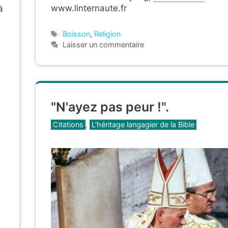
www.linternaute.fr
à
Étiquettes
Boisson
,
Religion
u
Laisser un commentaire
"N'ayez pas peur !".
Catégories
Citations
,
L'héritage langagier de la Bible
,