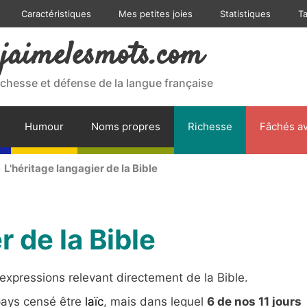
Caractéristiques
Mes petites joies
Statistiques
T
jaimelesmots.com
ichesse et défense de la langue française
Humour
Noms propres
Richesse
Fâchés av
>
L'héritage langagier de la Bible
r de la Bible
xpressions relevant directement de la Bible.
pays censé être
laïc
, mais dans lequel
6 de nos 11 jours