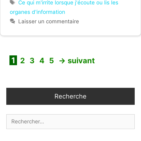
Étiquettes
Ce qui m'irrite lorsque j'écoute ou lis les
organes d'information
Laisser un commentaire
Page
Page
Page
Page
Page
1
2
3
4
5
→
suivant
Recherche
Rechercher :