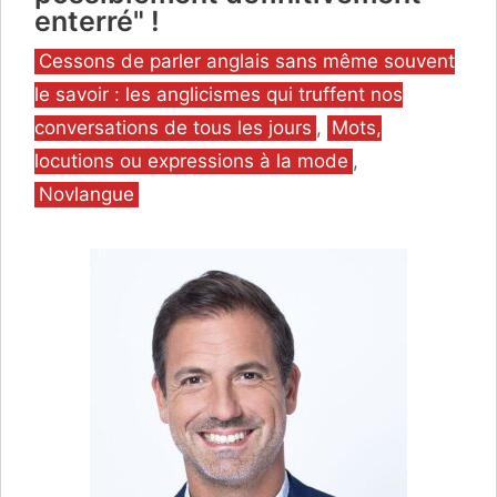
enterré" !
Catégories
Cessons de parler anglais sans même souvent
le savoir : les anglicismes qui truffent nos
conversations de tous les jours
,
Mots,
locutions ou expressions à la mode
,
Novlangue