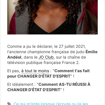
Comme a pu le déclarer, le 27 juillet 2021,
l'ancienne championne française de judo
Émilie
Andéol
, dans le
JO Club
, sur la chaîne de
télévision publique française France 2.
Et pas,
à tout le moins
: "
Comment t'as fait
pour CHANGER D'ÉTAT D'ESPRIT
" !
Et idéalement : "
Comment AS-TU RÉUSSI À
CHANGER D'ÉTAT D'ESPRIT
" !
Étiquettes
Ce qui m'irrite lorsque j'écoute ou lis les