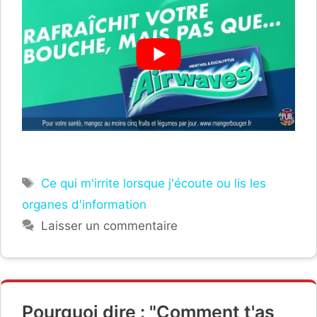
Étiquettes
Ce qui m'irrite lorsque j'écoute ou lis les
organes d'information
Laisser un commentaire
Pourquoi dire : "Comment t'as