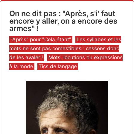
On ne dit pas : "Après, s'i' faut
encore y aller, on a encore des
armes" !
Catégories
"Après" pour "Cela étant"
,
Les syllabes et les
mots ne sont pas comestibles : cessons donc
de les avaler !
,
Mots, locutions ou expressions
à la mode
,
Tics de langage