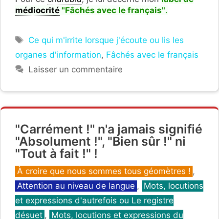
médiocrité
"Fâchés avec le français"
.
Étiquettes
Ce qui m'irrite lorsque j'écoute ou lis les
organes d'information
,
Fâchés avec le français
Laisser un commentaire
"Carrément !" n'a jamais signifié
"Absolument !", "Bien sûr !" ni
"Tout à fait !" !
Catégories
À croire que nous sommes tous géomètres !
,
Attention au niveau de langue
,
Mots, locutions
et expressions d'autrefois ou Le registre
désuet
,
Mots, locutions et expressions du