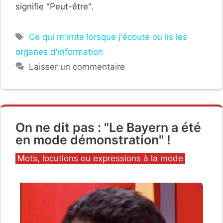
signifie "Peut-être".
Étiquettes
Ce qui m'irrite lorsque j'écoute ou lis les
organes d'information
Laisser un commentaire
On ne dit pas : "Le Bayern a été
en mode démonstration" !
Catégories
Mots, locutions ou expressions à la mode