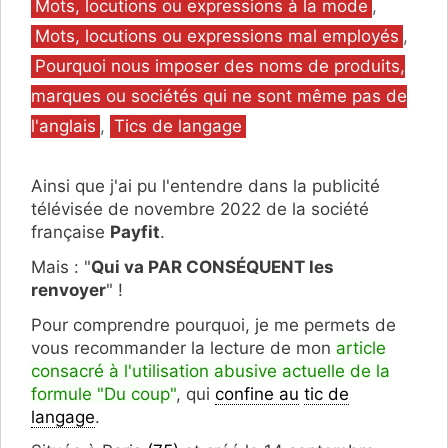
Catégories
Mots, locutions ou expressions à la mode
,
Mots, locutions ou expressions mal employés
,
Pourquoi nous imposer des noms de produits,
marques ou sociétés qui ne sont même pas de
l'anglais
,
Tics de langage
Ainsi que j'ai pu l'entendre dans la publicité
télévisée de novembre 2022 de la société
française
Payfit
.
Mais : "
Qui va PAR CONSÉQUENT les
renvoyer
" !
Pour comprendre pourquoi, je me permets de
vous recommander la lecture de mon
article
consacré à l'utilisation abusive actuelle de la
formule "Du coup"
, qui
confine au
tic de
langage
.