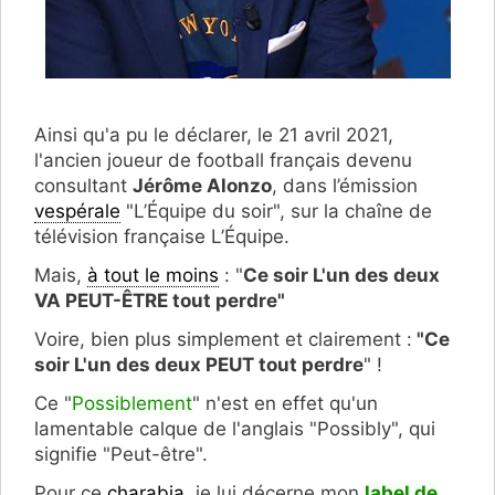
Ainsi qu'a pu le déclarer, le 21 avril 2021,
l'ancien joueur de football français devenu
consultant
Jérôme Alonzo
, dans l’émission
vespérale
"L’Équipe du soir", sur la chaîne de
télévision française L’Équipe.
Mais,
à tout le moins
: "
Ce soir L'un des deux
VA PEUT-ÊTRE tout perdre"
Voire, bien plus simplement et clairement :
"Ce
soir L'un des deux PEUT tout perdre
" !
Ce "
Possiblement
" n'est en effet qu'un
lamentable calque de l'anglais "Possibly", qui
signifie "Peut-être".
Pour ce
charabia
, je lui décerne mon
label de