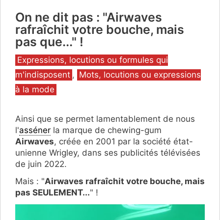
On ne dit pas : "Airwaves
rafraîchit votre bouche, mais
pas que..." !
Catégories
Expressions, locutions ou formules qui
m'indisposent
,
Mots, locutions ou expressions
à la mode
Ainsi que se permet lamentablement de nous
l'
asséner
la marque de chewing-gum
Airwaves
, créée en 2001 par la société état-
unienne Wrigley, dans ses publicités télévisées
de juin 2022.
Mais : "
Airwaves rafraîchit votre bouche, mais
pas SEULEMENT...
" !