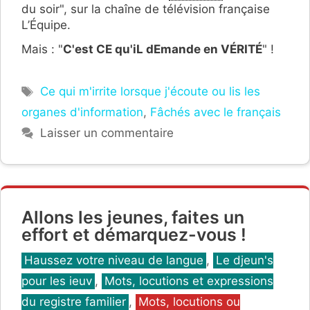
du soir", sur la chaîne de télévision française
L’Équipe.
Mais : "
C'est CE qu'iL dEmande en VÉRITÉ
" !
Étiquettes
Ce qui m'irrite lorsque j'écoute ou lis les
organes d'information
,
Fâchés avec le français
Laisser un commentaire
Allons les jeunes, faites un
effort et démarquez-vous !
Catégories
Haussez votre niveau de langue
,
Le djeun's
pour les ieuv
,
Mots, locutions et expressions
du registre familier
,
Mots, locutions ou