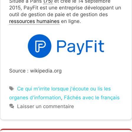
Située à Paris
(75)
et créé le 14 septembre
2015, PayFit est une entreprise développant un
outil de gestion de paie et de gestion des
ressources humaines
en ligne.
Source : wikipedia.org
Étiquettes
Ce qui m'irrite lorsque j'écoute ou lis les
organes d'information
,
Fâchés avec le français
Laisser un commentaire