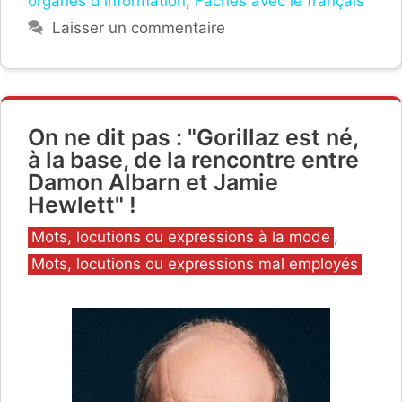
organes d'information
,
Fâchés avec le français
Laisser un commentaire
On ne dit pas : "Gorillaz est né,
à la base, de la rencontre entre
Damon Albarn et Jamie
Hewlett" !
Catégories
Mots, locutions ou expressions à la mode
,
Mots, locutions ou expressions mal employés