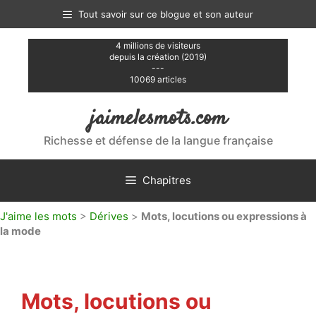
Aller
Tout savoir sur ce blogue et son auteur
au
contenu
4 millions de visiteurs
depuis la création (2019)
---
10069 articles
jaimelesmots.com
Richesse et défense de la langue française
Chapitres
J'aime les mots
>
Dérives
>
Mots, locutions ou expressions à
la mode
Mots, locutions ou