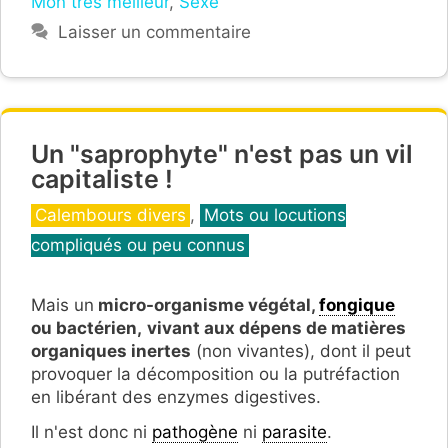
Mon très meilleur
,
Sexe
Laisser un commentaire
Un "saprophyte" n'est pas un vil
capitaliste !
Catégories
Calembours divers
,
Mots ou locutions
compliqués ou peu connus
Mais un
micro-organisme végétal,
fongique
ou bactérien,
v
ivant aux dépens de matières
organiques inertes
(non vivantes), dont il peut
provoquer la décomposition ou la putréfaction
en libérant des enzymes digestives.
Il n'est donc ni
pathogène
ni
parasite
.