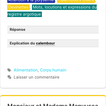
Attention à la polysémie
,
Calembours divers
,
Devinettes
,
Mots, locutions et expressions du
registre argotique
Réponse
Explication du
calembour
Étiquettes
Alimentation
,
Corps humain
Laisser un commentaire