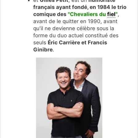
et
Gilles Petit
, est un
humoriste
français ayant fondé, en 1984 le trio
comique des
"Chevaliers du
fiel
"
,
avant de le quitter en 1990, avant
qu'il ne devienne célèbre sous la
forme du duo actuel constitué des
seuls
Éric Carrière et Francis
Ginibre
.