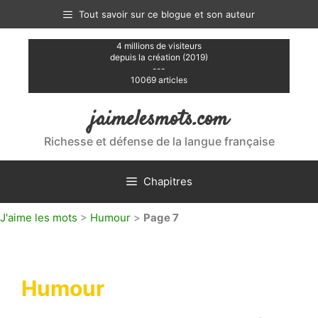
Aller
Tout savoir sur ce blogue et son auteur
au
contenu
4 millions de visiteurs
depuis la création (2019)
---
10069 articles
jaimelesmots.com
Richesse et défense de la langue française
Chapitres
J'aime les mots
>
Humour
>
Page 7
Humour