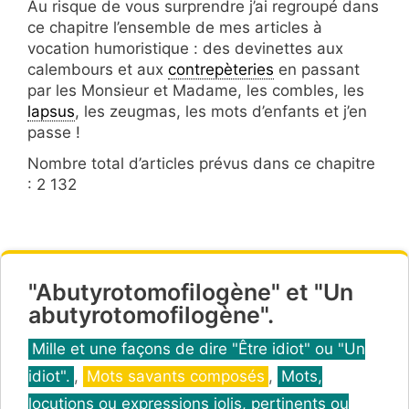
Au risque de vous surprendre j’ai regroupé dans
ce chapitre l’ensemble de mes articles à
vocation humoristique : des devinettes aux
calembours et aux
contrepèteries
en passant
par les Monsieur et Madame, les combles, les
lapsus
, les zeugmas, les mots d’enfants et j’en
passe !
Nombre total d’articles prévus dans ce chapitre
: 2 132
"Abutyrotomofilogène" et "Un
abutyrotomofilogène".
Catégories
Mille et une façons de dire "Être idiot" ou "Un
idiot".
,
Mots savants composés
,
Mots,
locutions ou expressions jolis, pertinents ou