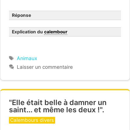
Réponse
Explication du
calembour
Étiquettes
Animaux
Un
Laisser un commentaire
ligre » et « Un tigron
"Elle était belle à damner un
saint... et même les deux !".
Catégories
Calembours divers