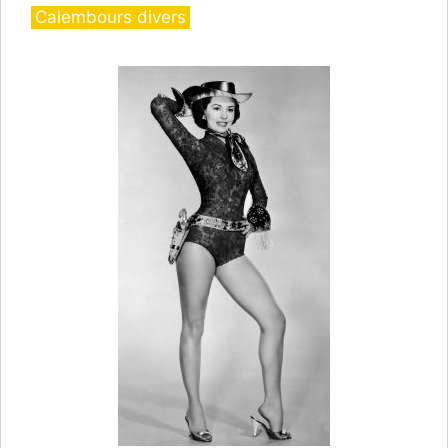
Catégories
Calembours divers