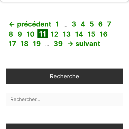
Page
Page
Page
Page
Page
Page
Pag
←
précédent
1
3
4
5
6
7
…
Page
Page
Page
Page
Page
Page
Page
Page
Page
11
8
9
10
12
13
14
15
16
Page
Page
Page
17
18
19
39
→
suivant
…
Recherche
Rechercher :