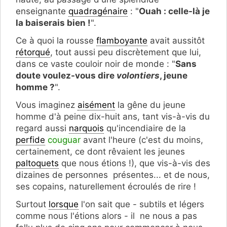
enseignante
quadragénaire
: "
Ouah : celle-là je
la baiserais bien !
".
Ce à quoi la rousse
flamboyante
avait aussitôt
rétorqué
, tout aussi peu discrètement que lui,
dans ce vaste couloir noir de monde : "
Sans
doute voulez-vous dire
volontiers
, jeune
homme ?
".
Vous imaginez
aisément
la gêne du jeune
homme d'à peine dix-huit ans, tant vis-à-vis du
regard aussi
narquois
qu'incendiaire de la
perfide
couguar
avant l'heure (c'est du moins,
certainement, ce dont rêvaient les jeunes
paltoquets
que nous étions !), que vis-à-vis des
dizaines de personnes présentes... et de nous,
ses copains, naturellement écroulés de rire !
Surtout
lorsque
l'on sait que - subtils et légers
comme nous l'étions alors - il ne nous a pas