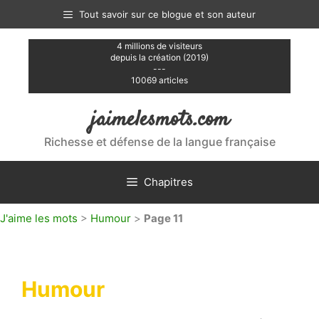
Aller
Tout savoir sur ce blogue et son auteur
au
contenu
4 millions de visiteurs
depuis la création (2019)
---
10069 articles
jaimelesmots.com
Richesse et défense de la langue française
Chapitres
J'aime les mots
>
Humour
>
Page 11
Humour