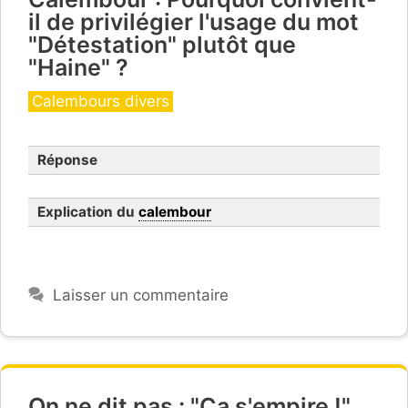
il de privilégier l'usage du mot
"Détestation" plutôt que
"Haine" ?
Catégories
Calembours divers
Réponse
Explication du
calembour
Laisser un commentaire
On ne dit pas : "Ça s'empire !"