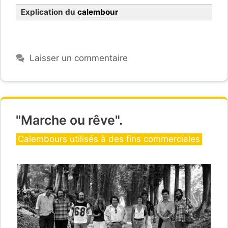
Explication du
calembour
Compassion
Laisser un commentaire
"Marche ou rêve".
Catégories
Calembours utilisés à des fins commerciales