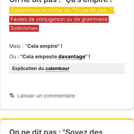
Catégories
Calembours en forme de "On ne dit pas..."
,
Fautes de conjugaison ou de grammaire
,
Solécismes
Mais : "
Cela empire" !
Ou :
"Cela empeste
davantage
" !
Explication du
calembour
Laisser un commentaire
On ne dit pas : "Soyez des