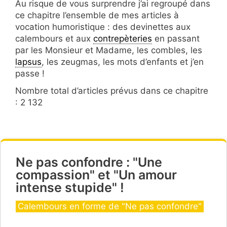
Au risque de vous surprendre j’ai regroupé dans
ce chapitre l’ensemble de mes articles à
vocation humoristique : des devinettes aux
calembours et aux
contrepèteries
en passant
par les Monsieur et Madame, les combles, les
lapsus
, les zeugmas, les mots d’enfants et j’en
passe !
Nombre total d’articles prévus dans ce chapitre
: 2 132
Ne pas confondre : "Une
compassion" et "Un amour
intense stupide" !
Catégories
Calembours en forme de "Ne pas confondre"