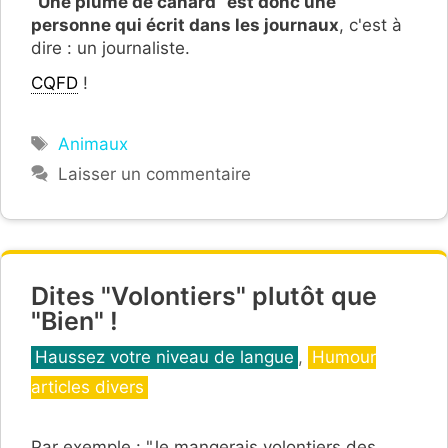
"
Une plume de canard
"
est donc une
personne qui écrit dans les journaux
, c'est à
dire : un journaliste.
CQFD
!
Étiquettes
Animaux
Laisser un commentaire
Dites "Volontiers" plutôt que
"Bien" !
Catégories
Haussez votre niveau de langue
,
Humour
articles divers
Par exemple : "Je mangerais volontiers des