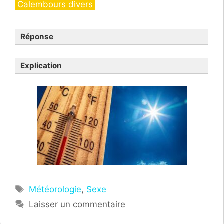
Catégories
Calembours divers
Réponse
Explication
Étiquettes
Météorologie
,
Sexe
Laisser un commentaire