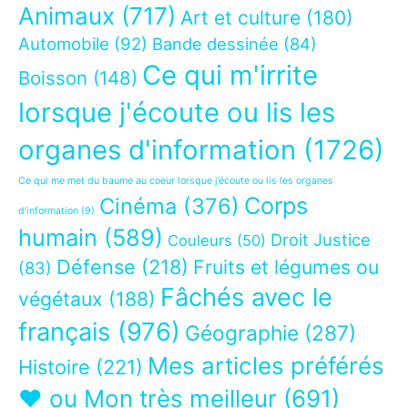
Animaux
(717)
Art et culture
(180)
Automobile
(92)
Bande dessinée
(84)
Ce qui m'irrite
Boisson
(148)
lorsque j'écoute ou lis les
organes d'information
(1726)
Ce qui me met du baume au coeur lorsque j’écoute ou lis les organes
Corps
Cinéma
(376)
d’information
(9)
humain
(589)
Droit Justice
Couleurs
(50)
Défense
(218)
Fruits et légumes ou
(83)
Fâchés avec le
végétaux
(188)
français
(976)
Géographie
(287)
Mes articles préférés
Histoire
(221)
❤ ou Mon très meilleur
(691)