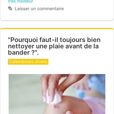
très meilleur
Laisser un commentaire
"Pourquoi faut-il toujours bien
nettoyer une plaie avant de la
bander ?".
Catégories
Calembours divers