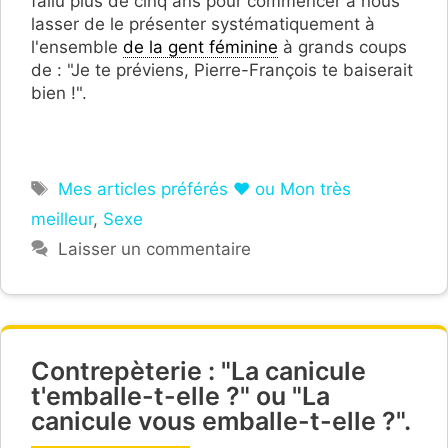
fallu plus de cinq ans pour commencer à nous
lasser de le présenter systématiquement à
l'ensemble
de la gent féminine
à grands coups
de : "Je te préviens, Pierre-François te baiserait
bien !".
Étiquettes
Mes articles préférés ❤ ou Mon très
meilleur
,
Sexe
Laisser un commentaire
Contrepèterie : "La canicule
t'emballe-t-elle ?" ou "La
canicule vous emballe-t-elle ?".