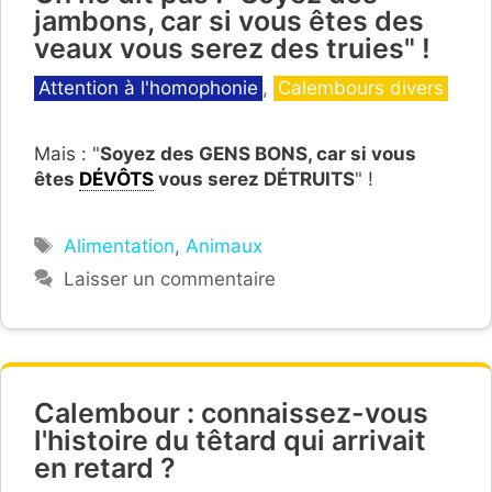
jambons, car si vous êtes des
veaux vous serez des truies" !
Catégories
Attention à l'homophonie
,
Calembours divers
Mais : "
Soyez des GENS BONS, car si vous
êtes
DÉVÔTS
vous serez DÉTRUITS
" !
Étiquettes
Alimentation
,
Animaux
Laisser un commentaire
Calembour : connaissez-vous
l'histoire du têtard qui arrivait
en retard ?