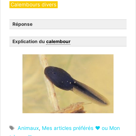
Catégories
Calembours divers
Réponse
Explication du
calembour
Étiquettes
Animaux
,
Mes articles préférés ❤ ou Mon