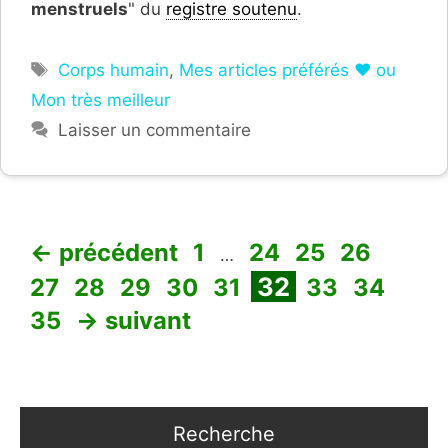
menstruels
" du
registre soutenu
.
Étiquettes
Corps humain
,
Mes articles préférés ❤ ou
Mon très meilleur
Laisser un commentaire
Page
Page
Page
Page
Page
←
précédent
1
24
25
26
…
Page
Page
Page
Page
Page
Page
Page
Pag
32
27
28
29
30
31
33
34
35
→
suivant
Recherche