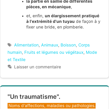
la p
artie en saillie de différentes
pièces
, en mécanique
,
et, enfin,
un élargissement pratiqué
à l'extrémité d'un tuyau
de façon à y
fixer une bride, en plomberie.
Étiquettes
Alimentation
,
Animaux
,
Boisson
,
Corps
humain
,
Fruits et légumes ou végétaux
,
Mode
et Textile
Laisser un commentaire
"Un traumatisme".
Catégories
Noms d'affections, maladies ou pathologies.