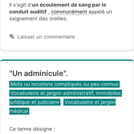
Il s'agit d'
un
écoulement de sang par le
conduit auditif
,
communément
appelé un
saignement des oreilles.
Laisser un commentaire
"Un adminicule".
Catégories
Mots ou locutions compliqués ou peu connus
,
Vocabulaire et jargon administratif, immobilier,
juridique et judiciaire
,
Vocabulaire et jargon
médical
Ce terme désigne :