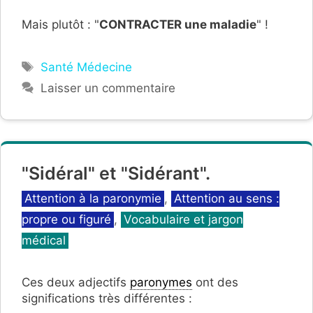
Mais plutôt : "
CONTRACTER une maladie
" !
Étiquettes
Santé Médecine
Laisser un commentaire
"Sidéral" et "Sidérant".
Catégories
Attention à la paronymie
,
Attention au sens :
propre ou figuré
,
Vocabulaire et jargon
médical
Ces deux adjectifs
paronymes
ont des
significations très différentes :