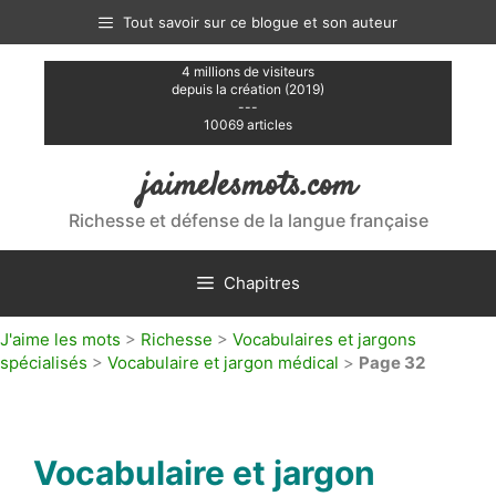
Aller
Tout savoir sur ce blogue et son auteur
au
contenu
4 millions de visiteurs
depuis la création (2019)
---
10069 articles
jaimelesmots.com
Richesse et défense de la langue française
Chapitres
J'aime les mots
>
Richesse
>
Vocabulaires et jargons
spécialisés
>
Vocabulaire et jargon médical
>
Page 32
Vocabulaire et jargon