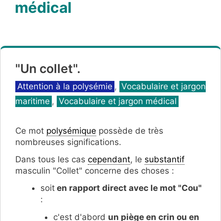
médical
"Un collet".
Catégories
Attention à la polysémie
,
Vocabulaire et jargon
maritime
,
Vocabulaire et jargon médical
Ce mot
polysémique
possède de très
nombreuses significations.
Dans tous les cas
cependant
, le
substantif
masculin "Collet" concerne des choses :
soit
en rapport direct avec le mot "Cou"
:
c'est d'abord
un piège en crin ou en