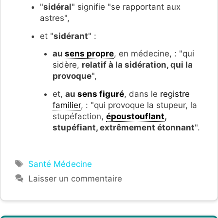
"
sidéral
" signifie "se rapportant aux
astres",
et "
sidérant
" :
au
sens propre
, en médecine, : "qui
sidère,
relatif à la sidération, qui la
provoque
",
et,
au
sens figuré
, dans le
registre
familier
, : "q
ui provoque la stupeur, la
stupéfaction,
époustouflant
,
stupéfiant, extrêmement étonnant
".
Étiquettes
Santé Médecine
Laisser un commentaire