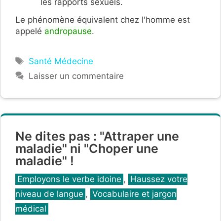
les rapports sexuels.
Le phénomène équivalent chez l'homme est
appelé
andropause
.
Étiquettes
Santé Médecine
Laisser un commentaire
Ne dites pas : "Attraper une
maladie" ni "Choper une
maladie" !
Catégories
Employons le verbe idoine
,
Haussez votre
niveau de langue
,
Vocabulaire et jargon
médical