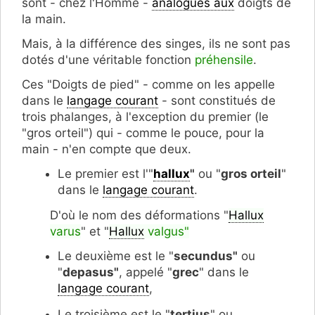
sont - chez l'Homme -
analogues aux
doigts de
la main.
Mais, à la différence des singes, ils ne sont pas
dotés d'une véritable fonction
préhensile
.
Ces "Doigts de pied" - comme on les appelle
dans le
langage courant
- sont constitués de
trois phalanges, à l'exception du premier (le
"gros orteil") qui - comme le pouce, pour la
main - n'en compte que deux.
Le premier est l'"
hallux
"
ou "
gros orteil
"
dans le
langage courant
.
D'où le nom des déformations "
Hallux
varus
" et "
Hallux
valgus"
Le deuxième est le "
secundus"
ou
"
depasus"
, appelé "
grec
" dans le
langage courant
,
Le troisième est le "
tertius
" ou