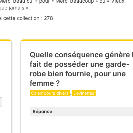
Merci beau cul » pour « Merci beaucoup » ou « Vieux
que jamais ».
 cette collection : 278
Quelle conséquence génère 
fait de posséder une garde-
robe bien fournie, pour une
femme ?
Catégories
Calembours divers
,
Devinettes
Réponse