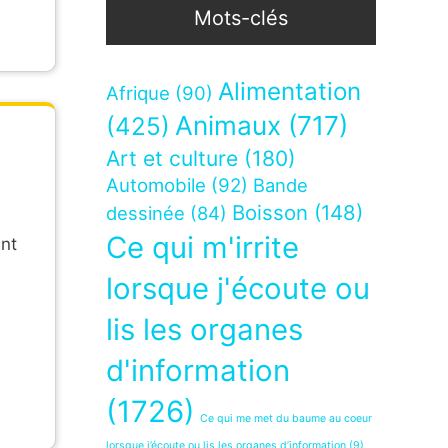
Mots-clés
Alimentation
Afrique
(90)
Animaux
(717)
(425)
Art et culture
(180)
Automobile
(92)
Bande
Boisson
(148)
dessinée
(84)
Ce qui m'irrite
ant
lorsque j'écoute ou
lis les organes
d'information
(1726)
Ce qui me met du baume au coeur
lorsque j’écoute ou lis les organes d’information
(9)