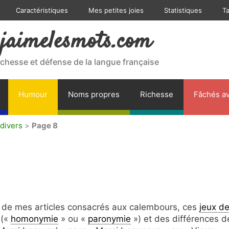
Caractéristiques
Mes petites joies
Statistiques
T
jaimelesmots.com
ichesse et défense de la langue française
Humour
Noms propres
Richesse
Fâchés av
divers
>
Page 8
le de mes articles consacrés aux calembours, ces
jeux d
 («
homonymie
» ou «
paronymie
») et des différences d