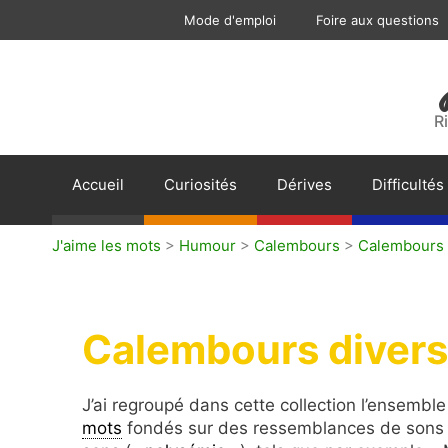
Aller
Mode d'emploi
Foire aux questions
au
contenu
R
Accueil
Curiosités
Dérives
Difficultés
J'aime les mots
>
Humour
>
Calembours
>
Calembours 
Calembours divers
J’ai regroupé dans cette collection l’ensemb
mots
fondés sur des ressemblances de sons