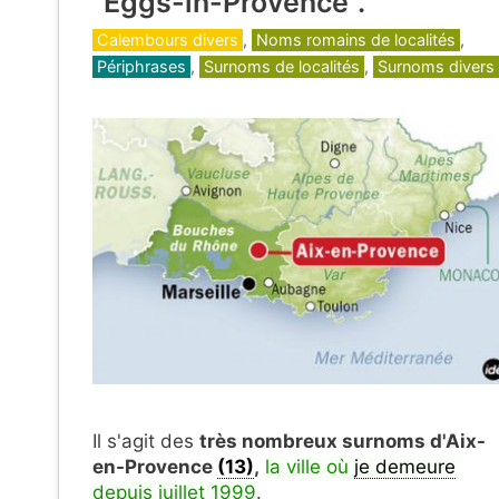
"Eggs-in-Provence".
Catégories
Calembours divers
,
Noms romains de localités
,
Périphrases
,
Surnoms de localités
,
Surnoms divers
Il s'agit des
très nombreux surnoms d'Aix-
en-Provence
(13)
,
la ville où
je demeure
depuis juillet 1999
.