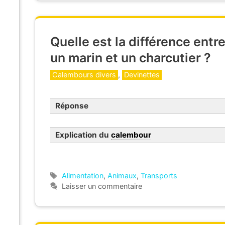
Quelle est la différence entr
un marin et un charcutier ?
Catégories
Calembours divers
,
Devinettes
Réponse
Explication du
calembour
Étiquettes
Alimentation
,
Animaux
,
Transports
Laisser un commentaire