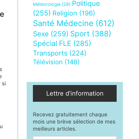
Politique
Météorologie
(28)
(255)
Religion
(196)
de
Santé Médecine
(612)
Sport
(388)
Sexe
(259)
Spécial FLE
(285)
Transports
(224)
Télévision
(148)
e
s
e
 si
Lettre d’information
Recevez gratuitement chaque
mois une brève sélection de mes
du
meilleurs articles.