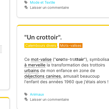
Étiquettes
Mode et Textile
Laisser un commentaire
"Un crottoir".
Catégories
Calembours divers
,
Mots-valises
Ce
mot-valise
("
cro
tte-tro
ttoir
"), symbolis
à merveille
la transformation des trottoirs
urbains
de mon enfance en zone de
déjections canines
, amusait beaucoup
l'enfant des années 1960 que j'étais alors !
Étiquettes
Animaux
Laisser un commentaire