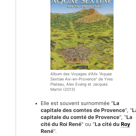
Album des Voyages d'Alix "Aquae
Sextiae Aix-en-Provence" de Yves
Plateau, Alex Evang et Jacques
Martin (2013)
Elle est souvent surnommée
"
La
capitale des comtes de Provence
", "
L
capitale du comté de Provence
",
"
La
cité du Roi René
" ou "
La cité du
Roy
René
".