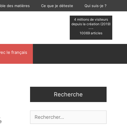
able des matières
Ce que je déteste
Qui suis-je ?
4 millions de visiteurs
depuis la création (2019)
---
10069 articles
ec le français
Recherche
Rechercher :
e
e