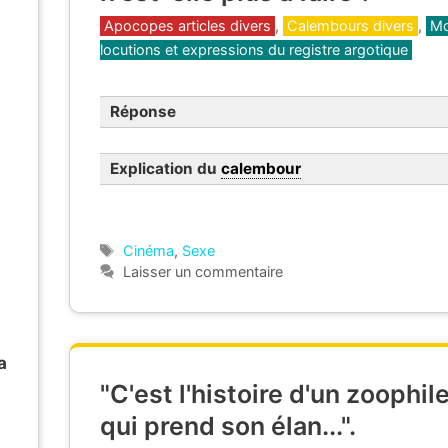
Catégories
Apocopes articles divers
,
Calembours divers
,
Mo
locutions et expressions du registre argotique
Réponse
Explication du
calembour
Étiquettes
Cinéma
,
Sexe
Laisser un commentaire
a
"C'est l'histoire d'un zoophil
qui prend son élan...".