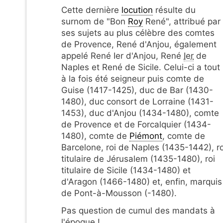
Cette dernière
locution
résulte du
surnom de "Bon
Roy
René", attribué par
ses sujets au plus célèbre des comtes
de Provence, René d'Anjou, également
appelé René Ier d'Anjou, René
Ier
de
Naples et René de Sicile. Celui-ci a tout
à la fois été seigneur puis comte de
Guise (1417-1425), duc de Bar (1430-
1480), duc consort de Lorraine (1431-
1453), duc d'Anjou (1434-1480), comte
de Provence et de Forcalquier (1434-
1480), comte de
Piémont
, comte de
Barcelone, roi de Naples (1435-1442), ro
titulaire de Jérusalem (1435-1480), roi
titulaire de Sicile (1434-1480) et
d'Aragon (1466-1480) et, enfin, marquis
de Pont-à-Mousson (-1480).
Pas question de cumul des mandats à
l'époque !