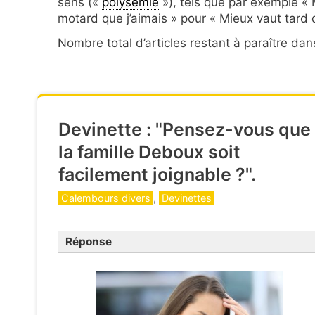
sens («
polysémie
»), tels que par exemple « 
motard que j’aimais » pour « Mieux vaut tard 
Nombre total d’articles restant à paraître dans
Devinette : "Pensez-vous que
la famille Deboux soit
facilement joignable ?".
Catégories
Calembours divers
,
Devinettes
Réponse