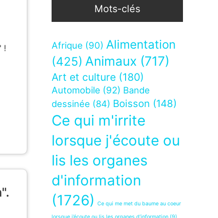
Mots-clés
Alimentation
Afrique
(90)
" !
Animaux
(717)
(425)
Art et culture
(180)
Automobile
(92)
Bande
Boisson
(148)
dessinée
(84)
Ce qui m'irrite
lorsque j'écoute ou
lis les organes
d'information
".
(1726)
Ce qui me met du baume au coeur
lorsque j’écoute ou lis les organes d’information
(9)