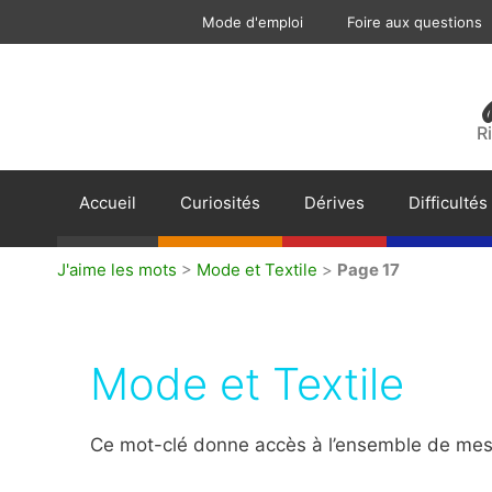
Aller
Mode d'emploi
Foire aux questions
au
contenu
R
Accueil
Curiosités
Dérives
Difficultés
J'aime les mots
>
Mode et Textile
>
Page 17
Mode et Textile
Ce mot-clé donne accès à l’ensemble de mes a