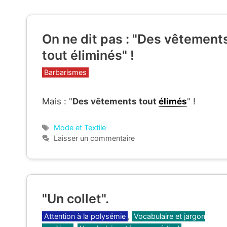
On ne dit pas : "Des vêtement
tout éliminés" !
Catégories
Barbarismes
Mais : "
Des vêtements tout
élimés
" !
Étiquettes
Mode et Textile
Laisser un commentaire
"Un collet".
Catégories
Attention à la polysémie
,
Vocabulaire et jargon