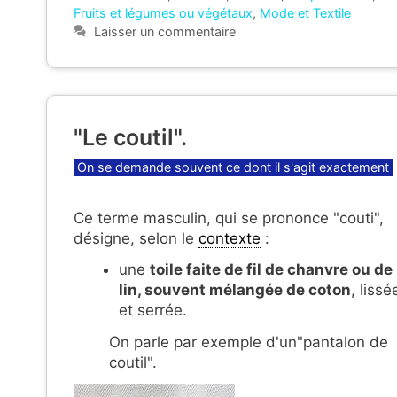
Fruits et légumes ou végétaux
,
Mode et Textile
Laisser un commentaire
"Le coutil".
Catégories
On se demande souvent ce dont il s'agit exactement
Ce terme masculin, qui se prononce "couti",
désigne, selon le
contexte
:
une
toile faite de fil de chanvre ou de
lin, souvent mélangée de coton
, lissé
et serrée.
On parle par exemple d'un"pantalon de
coutil".