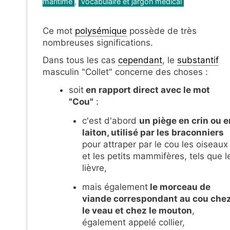
maritime
,
Vocabulaire et jargon médical
Ce mot
polysémique
possède de très
nombreuses significations.
Dans tous les cas
cependant
, le
substantif
masculin "Collet" concerne des choses :
soit
en rapport direct avec le mot
"Cou"
:
c'est d'abord
un piège en crin ou e
laiton, utilisé par les braconniers
pour attraper par le cou les oiseaux
et les petits mammifères, tels que l
lièvre,
mais également
le morceau de
viande correspondant au cou che
le veau et chez le mouton
,
également appelé collier,