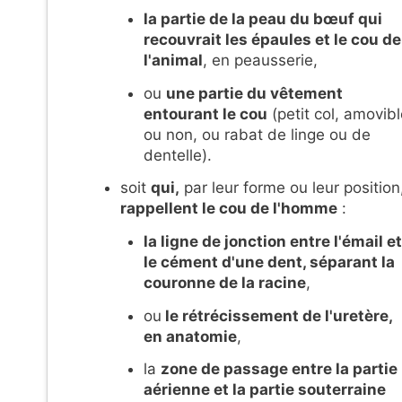
la partie de la peau du bœuf qui
recouvrait les épaules et le cou de
l'animal
, en peausserie,
ou
une partie du vêtement
entourant le cou
(
petit col, amovibl
ou non, ou r
abat de linge ou de
dentelle).
soit
qui,
par leur forme ou leur position
rappellent le cou de l'homme
:
la l
igne de jonction entre l'émail et
le cément d'une dent, séparant la
couronne de la racine
,
ou
le rétrécissement de l'uretère,
en anatomie
,
la
zone de passage entre la partie
aérienne et la partie souterraine