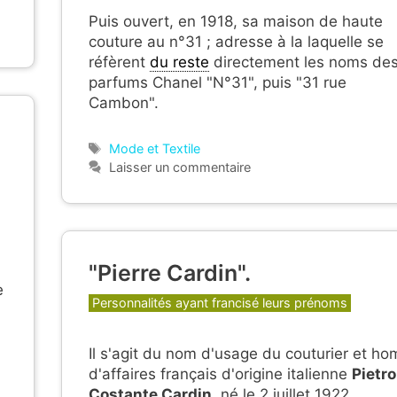
Puis ouvert, en 1918, sa maison de haute
couture au n°31 ; adresse à la laquelle se
réfèrent
du reste
directement les noms de
parfums Chanel "N°31", puis "31 rue
Cambon".
Étiquettes
Mode et Textile
Laisser un commentaire
"Pierre Cardin".
e
Catégories
Personnalités ayant francisé leurs prénoms
Il s'agit du nom d'usage du couturier et ho
d'affaires français d'origine italienne
Pietro
Costante Cardin
, né le 2 juillet 1922.