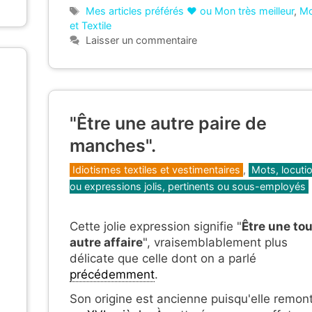
Étiquettes
Mes articles préférés ❤ ou Mon très meilleur
,
M
et Textile
Laisser un commentaire
"Être une autre paire de
manches".
Catégories
Idiotismes textiles et vestimentaires
,
Mots, locuti
ou expressions jolis, pertinents ou sous-employés
Cette jolie expression signifie "
Être une to
autre affaire
", vraisemblablement plus
délicate que celle dont on a parlé
précédemment
.
Son origine est ancienne puisqu'elle remon