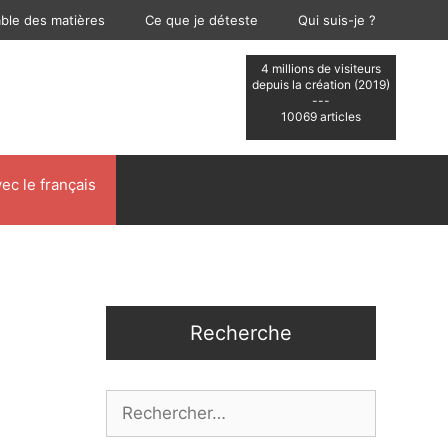
able des matières
Ce que je déteste
Qui suis-je ?
4 millions de visiteurs
depuis la création (2019)
---
10069 articles
ec le français
Recherche
Rechercher :