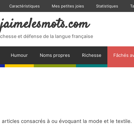
Caractéristiques
Mes petites joies
Statistiques
T
jaimelesmots.com
ichesse et défense de la langue française
Humour
Noms propres
Richesse
Fâchés av
rticles consacrés à ou évoquant la mode et le textile.