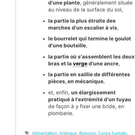
d'une plante
, généralement située
au niveau de la surface du sol,
la partie la plus étroite des
marches d'un escalier à vis
,
le bourrelet qui termine le goulot
d'une bouteille
,
la partie où s'assemblent les deux
bras et la
verge
d'une ancre
,
la p
artie en saillie de différentes
pièces
, en mécanique
,
et, enfin,
un élargissement
pratiqué à l'extrémité d'un tuyau
de façon à y fixer une bride, en
plomberie.
Étiquettes
Alimentation
,
Animaux
,
Boisson
,
Corps humain
,