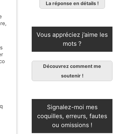
La réponse en détails !
e
re,
Vous appréciez j’aime les
mots ?
es
er
aco
Découvrez comment me
soutenir !
nq
Signalez-moi mes
coquilles, erreurs, fautes
ou omissions !