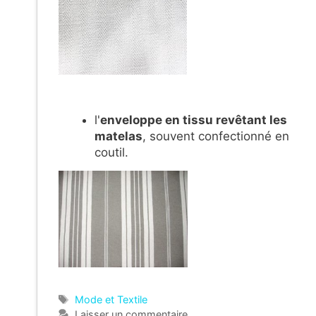
l'
enveloppe en tissu revêtant les
matelas
, souvent confectionné en
coutil.
Étiquettes
Mode et Textile
Laisser un commentaire