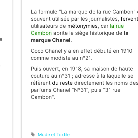
La formule "La marque de la rue Cambon" 
souvent utilisée par les journalistes,
ferven
utilisateurs de
métonymies
, car
la rue
Cambon
abrite le siège historique de
la
e
marque Chanel
.
Coco Chanel y a en effet débuté en 1910
comme modiste au n°21.
,
Puis ouvert, en 1918, sa maison de haute
couture au n°31 ; adresse à la laquelle se
réfèrent
du reste
directement les noms de
parfums Chanel "N°31", puis "31 rue
Cambon".
Étiquettes
Mode et Textile