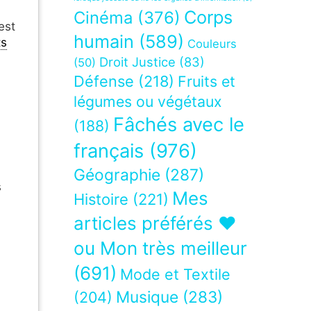
Corps
Cinéma
(376)
est
humain
(589)
ts
Couleurs
Droit Justice
(83)
(50)
Défense
(218)
Fruits et
légumes ou végétaux
Fâchés avec le
(188)
français
(976)
Géographie
(287)
s
Mes
Histoire
(221)
articles préférés ❤
ou Mon très meilleur
(691)
Mode et Textile
Musique
(283)
(204)