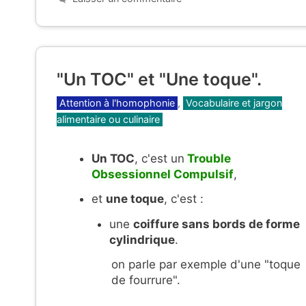
"Un TOC" et "Une toque".
Catégories
Attention à l'homophonie
,
Vocabulaire et jargon
alimentaire ou culinaire
Un TOC
, c'est un
Trouble
Obsessionnel Compulsif
,
et
une toque
, c'est :
une
coiffure sans bords de forme
cylindrique
.
on parle par exemple d'une "toque
de fourrure".