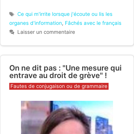
Étiquettes
Ce qui m'irrite lorsque j'écoute ou lis les
organes d'information
,
Fâchés avec le français
Laisser un commentaire
On ne dit pas : "Une mesure qui
entrave au droit de grève" !
Catégories
Fautes de conjugaison ou de grammaire