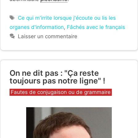
Étiquettes
Ce qui m'irrite lorsque j'écoute ou lis les
organes d'information
,
Fâchés avec le français
Laisser un commentaire
On ne dit pas : "Ça reste
toujours pas notre ligne" !
Catégories
Fautes de conjugaison ou de grammaire