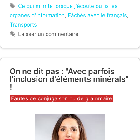
Étiquettes
Ce qui m'irrite lorsque j'écoute ou lis les
organes d'information
,
Fâchés avec le français
,
Transports
Laisser un commentaire
On ne dit pas : "Avec parfois
l'inclusion d'éléments minérals"
!
Catégories
Fautes de conjugaison ou de grammaire