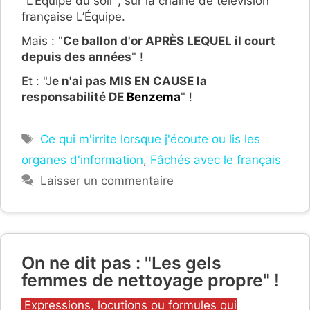
"L’Équipe du soir", sur la chaîne de télévision
française L’Équipe.
Mais : "
Ce ballon d'or APRÈS LEQUEL il court
depuis des années
" !
Et : "J
e n'ai pas MIS EN CAUSE la
responsabilité DE
Benzema
" !
Étiquettes
Ce qui m'irrite lorsque j'écoute ou lis les
organes d'information
,
Fâchés avec le français
Laisser un commentaire
On ne dit pas : "Les gels
femmes de nettoyage propre" !
Catégories
Expressions, locutions ou formules qui