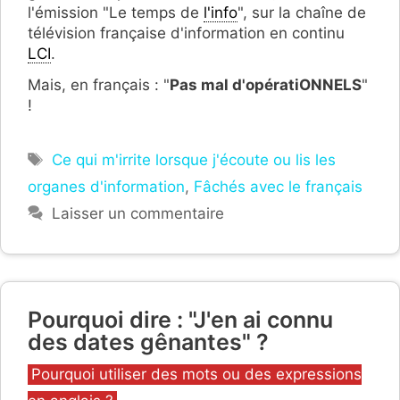
l'émission "Le temps de
l'info
", sur la chaîne de
télévision française d'information en continu
LCI
.
Mais, en français : "
Pas mal d'opératiONNELS
"
!
Étiquettes
Ce qui m'irrite lorsque j'écoute ou lis les
organes d'information
,
Fâchés avec le français
Laisser un commentaire
Pourquoi dire : "J'en ai connu
des dates gênantes" ?
Catégories
Pourquoi utiliser des mots ou des expressions