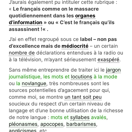
J’aurais également pu intituler cette rubrique :
«
Le français comme on le massacre
quotidiennement dans les
organes
d’information
» ou «
C’est le français qu’ils
assassinent !« .
J’ai en effet regroupé sous ce
label – non pas
d’excellence mais de
médiocrité
– un certain
nombre de
déclarations entendues à la radio ou
à la télévision, m’ayant sérieusement
exaspéré
.
Sans même entreprendre de traiter ici le
jargon
journalistique
,
les mots et
locutions
à la mode
ou
la
novlangue
, très nombreuses sont les
sources potentielles d’agacement pour qui,
comme moi, se montre
un tant soit peu
soucieux du respect d’un certain niveau de
langage et d’une bonne utilisation de la richesse
de notre langue :
mots et
syllabes
avalés
,
pléonasmes
,
apocopes
,
barbarismes
,
anglicismes
, etc.