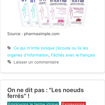
Source : pharmasimple.com
Étiquettes
Ce qui m'irrite lorsque j'écoute ou lis les
organes d'information
,
Fâchés avec le français
Laisser un commentaire
On ne dit pas : "Les noeuds
ferrés" !
Catégories
Employons le terme idoine
,
Expressions,