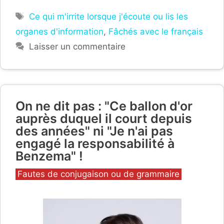
Étiquettes
Ce qui m'irrite lorsque j'écoute ou lis les
organes d'information
,
Fâchés avec le français
Laisser un commentaire
On ne dit pas : "Ce ballon d'or
auprès duquel il court depuis
des années" ni "Je n'ai pas
engagé la responsabilité à
Benzema" !
Catégories
Fautes de conjugaison ou de grammaire