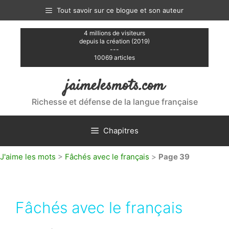
Aller
Tout savoir sur ce blogue et son auteur
au
contenu
4 millions de visiteurs
depuis la création (2019)
---
10069 articles
jaimelesmots.com
Richesse et défense de la langue française
Chapitres
J'aime les mots
>
Fâchés avec le français
>
Page 39
Fâchés avec le français