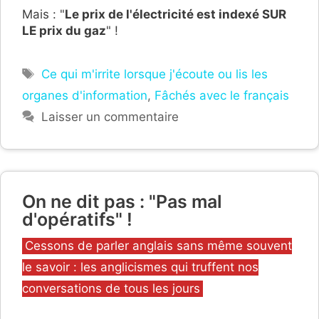
Mais : "
Le prix de l'électricité est indexé SUR
LE prix du gaz
" !
Étiquettes
Ce qui m'irrite lorsque j'écoute ou lis les
organes d'information
,
Fâchés avec le français
Laisser un commentaire
On ne dit pas : "Pas mal
d'opératifs" !
Catégories
Cessons de parler anglais sans même souvent
le savoir : les anglicismes qui truffent nos
conversations de tous les jours