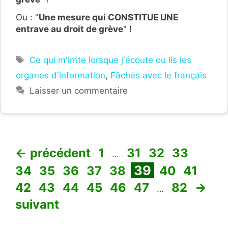
Ou : "
Une mesure qui CONSTITUE UNE
entrave au droit de grève
" !
Étiquettes
Ce qui m'irrite lorsque j'écoute ou lis les
organes d'information
,
Fâchés avec le français
Laisser un commentaire
Page
Page
Page
Page
Page
←
précédent
1
31
32
33
…
Page
Page
Page
Page
Page
Page
Page
Pag
39
34
35
36
37
38
40
41
Page
Page
Page
Page
Page
Page
42
43
44
45
46
47
82
→
…
suivant