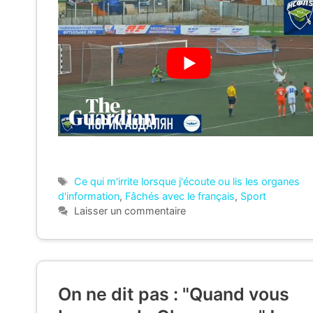
Étiquettes
Ce qui m'irrite lorsque j'écoute ou lis les organes
d'information
,
Fâchés avec le français
,
Sport
Laisser un commentaire
On ne dit pas : "Quand vous