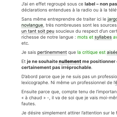
J’ai en effet regroupé sous ce
label – non pa
déclarations entendues à la radio ou à la tél
Sans même entreprendre de traiter ici le
jarg
novlangue
, très nombreuses sont les source
un tant soit peu
soucieux du respect d’un cert
richesse de notre langue :
mots et
syllabes
av
etc.
Je sais
pertinemment
que
la critique est
aisé
Et
je ne souhaite
nullement
me positionner c
certainement pas irréprochable
.
D’abord parce que je ne suis pas un profession
lexicographe. Ni même un professionnel de l’
Ensuite parce que, compte tenu de l’importa
« à chaud » -, il va de soi que je vais moi-mêm
fautes.
Je désire simplement attirer l’attention sur le