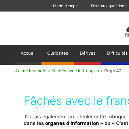
Aller
Mode d'emploi
Foire aux questions
au
contenu
R
Accueil
Curiosités
Dérives
Difficultés
J'aime les mots
>
Fâchés avec le français
>
Page 42
Fâchés avec le fran
J’aurais également pu intituler cette rubrique 
dans les
organes d’information
» ou «
C’est