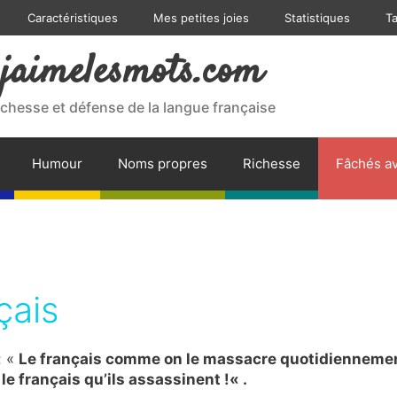
Caractéristiques
Mes petites joies
Statistiques
T
jaimelesmots.com
ichesse et défense de la langue française
Humour
Noms propres
Richesse
Fâchés av
çais
: «
Le français comme on le massacre quotidienneme
 le français qu’ils assassinent !« .