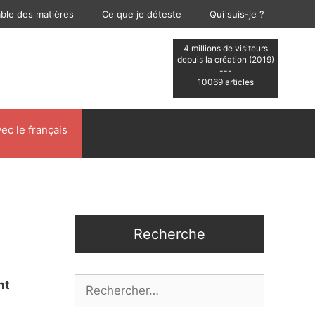
able des matières
Ce que je déteste
Qui suis-je ?
4 millions de visiteurs
depuis la création (2019)
---
10069 articles
ec le français
Recherche
Rechercher :
nt