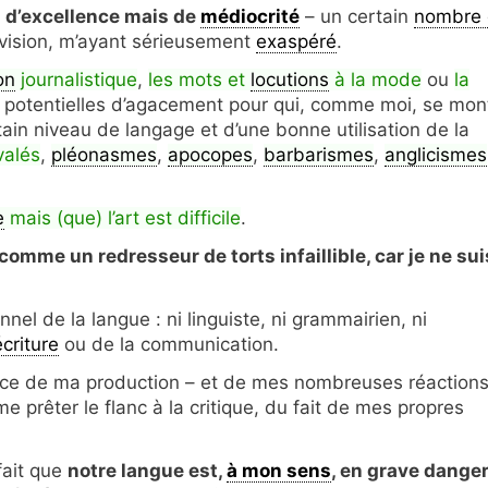
s d’excellence mais de
médiocrité
– un certain
nombre
évision, m’ayant sérieusement
exaspéré
.
on
journalistique
,
les mots et
locutions
à la mode
ou
la
s potentielles d’agacement pour qui, comme moi, se mon
ain niveau de langage et d’une bonne utilisation de la
alés
,
pléonasmes
,
apocopes
,
barbarismes
,
anglicismes
e
mais (que) l’art est difficile
.
omme un redresseur de torts infaillible, car je ne sui
nel de la langue : ni linguiste, ni grammairien, ni
écriture
ou de la communication.
nce de ma production – et de mes nombreuses réaction
e prêter le flanc à la critique, du fait de mes propres
 fait que
notre langue est,
à mon sens
, en grave danger