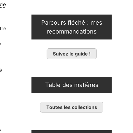
 de
Parcours fléché : mes
tre
recommandations
,
Suivez le guide !
s
Table des matières
s
Toutes les collections
,