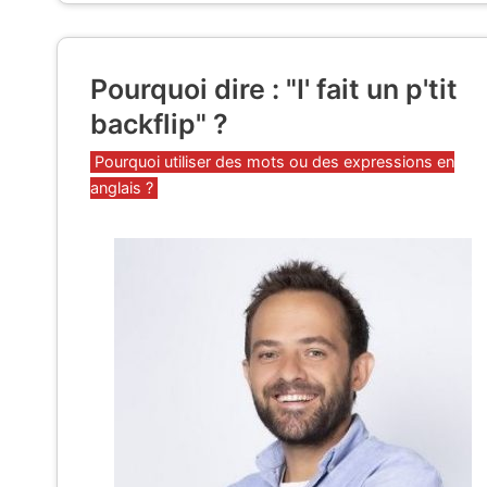
Pourquoi dire : "I' fait un p'tit
backflip" ?
Catégories
Pourquoi utiliser des mots ou des expressions en
anglais ?