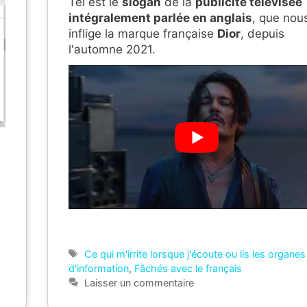
Tel est le
slogan
de la
publicité télévisée
intégralement parlée en anglais
, que nou
inflige la marque française
Dior
, depuis
l'automne 2021.
Étiquettes
Ce qui m'irrite lorsque j'écoute ou lis les organes
d'information
,
Fâchés avec le français
Laisser un commentaire