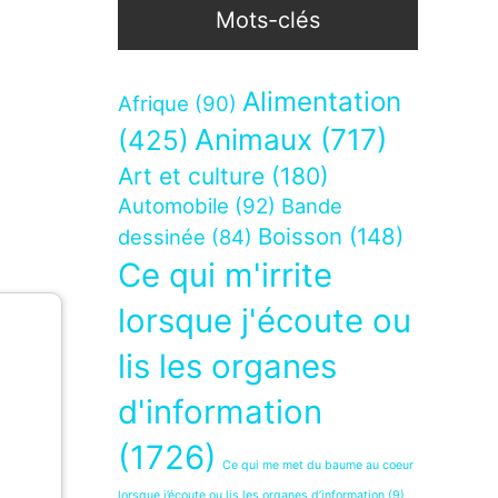
Mots-clés
Alimentation
Afrique
(90)
Animaux
(717)
(425)
Art et culture
(180)
Automobile
(92)
Bande
Boisson
(148)
dessinée
(84)
Ce qui m'irrite
lorsque j'écoute ou
lis les organes
d'information
(1726)
Ce qui me met du baume au coeur
lorsque j’écoute ou lis les organes d’information
(9)