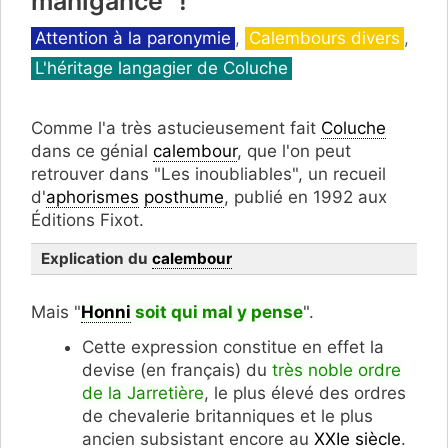
manigance" !
Catégories
Attention à la paronymie
,
Calembours divers
,
L'héritage langagier de Coluche
Comme l'a très astucieusement fait
Coluche
dans ce génial
calembour
, que l'on peut
retrouver dans "Les inoubliables", un recueil
d'
aphorismes
posthume
, publié en 1992 aux
Éditions Fixot.
Explication du
calembour
Mais "
Honni
soit qui mal y pense
".
Cette expression constitue en effet la
Honni
devise (en français) du
très noble ordre
de la Jarretière
, le plus élevé des ordres
de chevalerie britanniques et le plus
ancien subsistant encore au
XXIe siècle
.