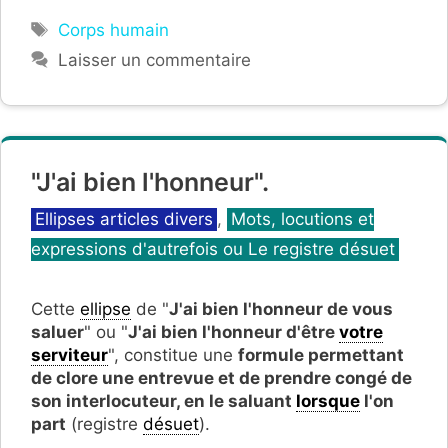
Étiquettes
Corps humain
Laisser un commentaire
"J'ai bien l'honneur".
Catégories
Ellipses articles divers
,
Mots, locutions et
expressions d'autrefois ou Le registre désuet
Cette
ellipse
de "
J'ai bien l'honneur de vous
saluer
" ou "
J'ai bien l'honneur d'être
votre
serviteur
", constitue une
formule permettant
de clore une entrevue et de prendre congé de
son interlocuteur, en le saluant
lorsque
l'on
part
(registre
désuet
).