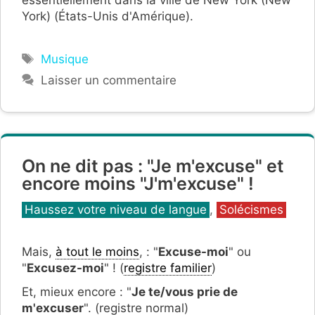
essentiellement dans la ville de New York (New
York) (États-Unis d'Amérique).
Étiquettes
Musique
Laisser un commentaire
On ne dit pas : "Je m'excuse" et
encore moins "J'm'excuse" !
Catégories
Haussez votre niveau de langue
,
Solécismes
Mais,
à tout le moins
, : "
Excuse-moi
" ou
"
Excusez-moi
" ! (
registre familier
)
Et, mieux encore : "
Je te/vous prie de
m'excuser
". (registre normal)