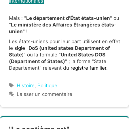
internationales
Mais : "
Le département d'État états-unien
" ou
"
Le ministère des Affaires Étrangères états-
unien
" !
Les états-uniens pour leur part utilisent en effet
le
sigle
"
DoS (united states Department of
Stat
e
)" ou la formule "
United States DOS
(
Department of States)
" ; la forme "State
Departement" relevant du
registre familier
.
Étiquettes
Histoire
,
Politique
Laisser un commentaire