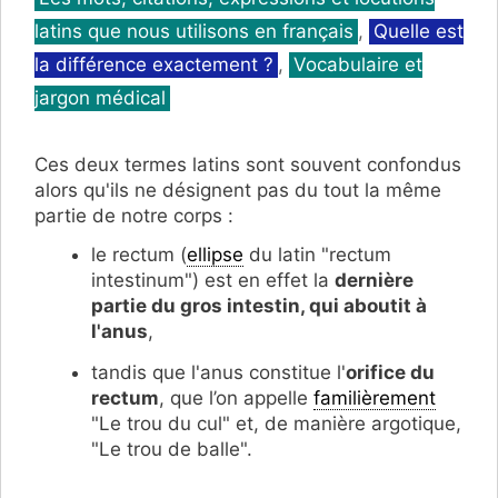
latins que nous utilisons en français
,
Quelle est
la différence exactement ?
,
Vocabulaire et
jargon médical
Ces deux termes latins sont souvent confondus
alors qu'ils ne désignent pas du tout la même
partie de notre corps :
le rectum (
ellipse
du latin "rectum
intestinum") est en effet la
dernière
partie du gros intestin, qui aboutit à
l'anus
,
tandis que l'anus constitue l'
orifice du
rectum
, que l’on appelle
familièrement
"Le trou du cul" et, de manière argotique,
"Le trou de balle".