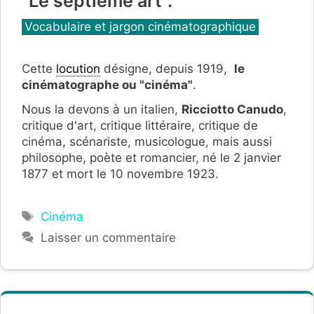
"Le septième art".
Catégories
Vocabulaire et jargon cinématographique
Cette
locution
désigne, depuis 1919,
le
cinématographe ou "cinéma"
.
Nous la devons à un italien,
Ricciotto Canudo
,
critique d'art, critique littéraire, critique de
cinéma, scénariste, musicologue, mais aussi
philosophe, poète et romancier, né le
2 janvier
1877 et mort le 10 novembre 1923.
Étiquettes
Cinéma
Laisser un commentaire