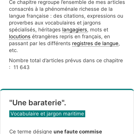
Ce chapitre regroupe l’ensemble de mes articles
consacrés à la phénoménale richesse de la
langue française : des citations, expressions ou
proverbes aux vocabulaires et jargons
spécialisés, héritages
langagiers
, mots et
locutions
étrangères repris en français, en
passant par les différents
registres de langue
,
etc.
Nombre total d’articles prévus dans ce chapitre
: 11 643
"Une baraterie".
Catégories
Vocabulaire et jargon maritime
Ce terme désigne
une faute commise