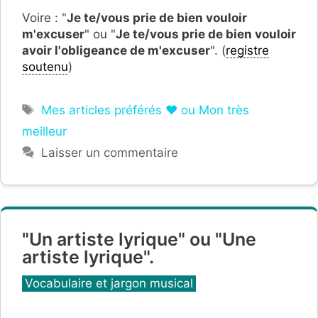
Voire : "
Je te/vous prie de bien vouloir
m'excuser
" ou "
Je te/vous prie de bien vouloir
avoir l'obligeance de m'excuser
". (
registre
soutenu
)
Étiquettes
Mes articles préférés ❤ ou Mon très
meilleur
Laisser un commentaire
"Un artiste lyrique" ou "Une
artiste lyrique".
Catégories
Vocabulaire et jargon musical