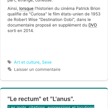
part, étrange, curieuse.
Ainsi,
lorsque
l'historien du cinéma Patrick Brion
qualifie de "Curiosa" le film états-unien de 1953
de Robert Wise "Destination Gobi", dans le
documentaire proposé en supplément du
DVD
sorti en 2014.
Étiquettes
Art et culture
,
Sexe
Laisser un commentaire
"Le rectum" et "L'anus".
Catégories
Les mots, citations, expressions et locutions