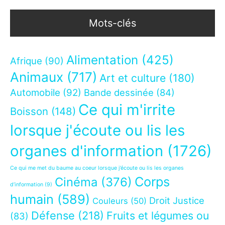
Mots-clés
Alimentation
(425)
Afrique
(90)
Animaux
(717)
Art et culture
(180)
Automobile
(92)
Bande dessinée
(84)
Ce qui m'irrite
Boisson
(148)
lorsque j'écoute ou lis les
organes d'information
(1726)
Ce qui me met du baume au coeur lorsque j’écoute ou lis les organes
Corps
Cinéma
(376)
d’information
(9)
humain
(589)
Droit Justice
Couleurs
(50)
Défense
(218)
Fruits et légumes ou
(83)