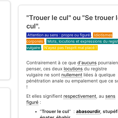
"Trouer le cul" ou "Se trouer 
cul".
Catégories
Attention au sens : propre ou figuré
,
Idiotismes
corporels
,
Mots, locutions et expressions du regis
vulgaire
,
N'ayez pas l'esprit mal placé !
Contrairement à ce que
d'aucuns
pourraien
penser, ces deux
locutions
du registre
vulgaire ne sont
nullement
liées à quelque
pénétration anale ou empalement que ce so
!
Et elles signifient
respectivement
, au
sens
figuré
:
"
Trouer le cul
" :
abasourdir
,
stupéfi
épater, ébahir
.