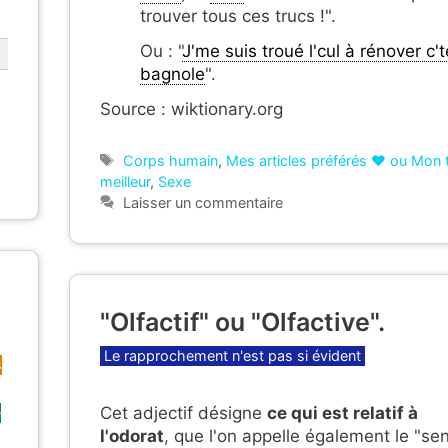
trouver tous ces trucs !".
Ou : "
J'me suis troué l'cul à rénover c't
bagnole
".
Source : wiktionary.org
Étiquettes
Corps humain
,
Mes articles préférés ❤ ou Mon 
meilleur
,
Sexe
Laisser un commentaire
"Olfactif" ou "Olfactive".
Catégories
Le rapprochement n'est pas si évident
s
Cet adjectif désigne
ce qui est relatif à
e
l'odorat
, que l'on appelle également le "se