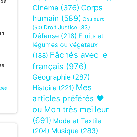
 de
Corps
Cinéma
(376)
humain
(589)
Couleurs
Droit Justice
(83)
(50)
un
Défense
(218)
Fruits et
légumes ou végétaux
Fâchés avec le
(188)
français
(976)
es
Géographie
(287)
Mes
Histoire
(221)
très
articles préférés ❤
ou Mon très meilleur
(691)
Mode et Textile
Musique
(283)
(204)