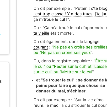
On dit par exemple : "Putain !
c'te blo
l'est trop classe ! Y a des trucs, j'te jur
ça m'troue le cul !
".
Ou : "
Ça
m'a troué le cul d'apprendre
ta vieille
était morte".
s
On dit également, dans le
langage
courant
: "
Ne pas en croire ses oreille
ou "Ne pas en croire ses yeux
".
Ou, dans le registre populaire : "
Être s
le cul" ou "Rester sur le cul" et "Laisse
sur le cul" ou "Mettre sur le cul
".
s
et "
Se trouer le cul
" :
se donner de l
peine pour faire quelque chose, se
donner du mal, s'échiner
.
On dit par exemple : "Sur la vie d'ma
reum
, le
mec
l'a dû s'trouer le cul pour