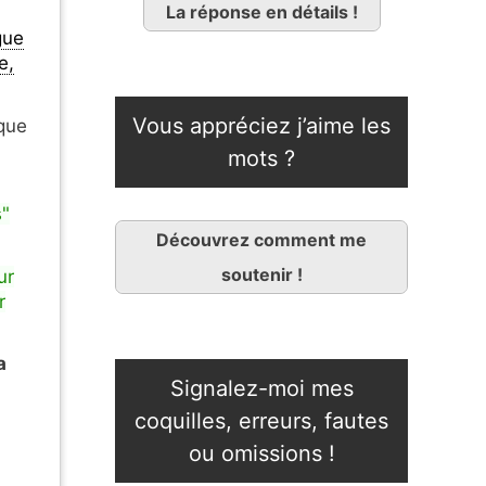
La réponse en détails !
gue
e,
Vous appréciez j’aime les
 que
mots ?
s"
Découvrez comment me
soutenir !
ur
r
a
Signalez-moi mes
coquilles, erreurs, fautes
ou omissions !