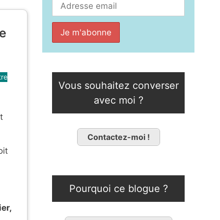
le
tre
Vous souhaitez converser
avec moi ?
t
Contactez-moi !
it
Pourquoi ce blogue ?
er,