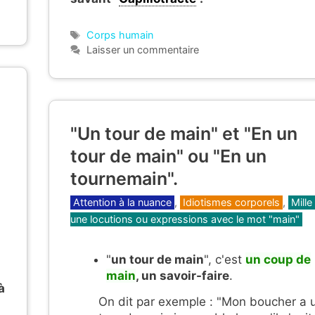
Étiquettes
Corps humain
Laisser un commentaire
"Un tour de main" et "En un
tour de main" ou "En un
tournemain".
Catégories
Attention à la nuance
,
Idiotismes corporels
,
Mille
une locutions ou expressions avec le mot "main"
"
un tour de main
", c'est
un coup de
main
, un savoir-faire
.
à
On dit par exemple : "Mon boucher a 