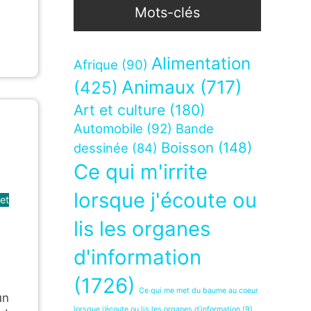
Mots-clés
Alimentation
Afrique
(90)
Animaux
(717)
(425)
Art et culture
(180)
Automobile
(92)
Bande
Boisson
(148)
dessinée
(84)
Ce qui m'irrite
lorsque j'écoute ou
 et
lis les organes
d'information
(1726)
Ce qui me met du baume au coeur
un
lorsque j’écoute ou lis les organes d’information
(9)