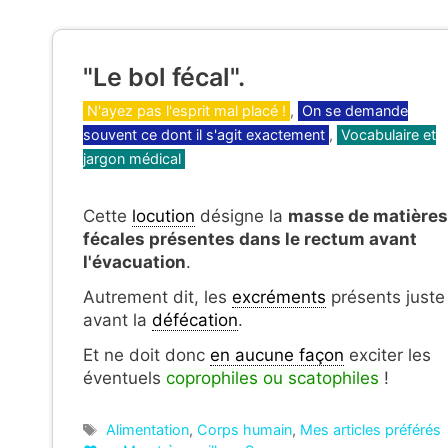
"Le bol fécal".
Catégories
N'ayez pas l'esprit mal placé !
,
On se demande
souvent ce dont il s'agit exactement
,
Vocabulaire et
jargon médical
Cette
locution
désigne la
masse de matières
fécales présentes dans le rectum avant
l'évacuation
.
Autrement dit, les
excréments
présents juste
avant la
défécation
.
Et ne doit donc
en aucune façon
exciter les
éventuels
coprophiles ou scatophiles
!
Étiquettes
Alimentation
,
Corps humain
,
Mes articles préférés