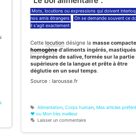
"Le bol alimentaire".
Catégories
Mots, locutions ou expressions qui doivent interloq
nos amis étrangers
,
On se demande souvent ce d
il s'agit exactement
u
Cette
locution
désigne
la
masse compacte
homogène
d'aliments ingérés, mastiqués
imprégnés de salive, formée sur la partie
supérieure de la langue et prête à être
déglutie en un seul temps
.
Source : larousse.fr
s
Étiquettes
Alimentation
,
Corps humain
,
Mes articles préfér
❤ ou Mon très meilleur
Laisser un commentaire