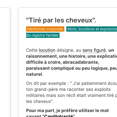
"Tiré par les cheveux".
Catégories
Idiotismes corporels
,
Mots, locutions et expressi
du registre familier
Cette
locution
désigne, au
sens figuré
,
un
raisonnement,
une histoire, une explicat
difficile à croire, abracadabrante,
paraissant compliqué ou peu logique, pe
naturel
.
On dit par exemple : " J'ai patiemment éco
ton grand-père me raconter ses exploits
militaires mais son récit était vraiment tiré 
les cheveux".
Pour ma part, je préfère utiliser le mot
savant "
Capillotracté
".