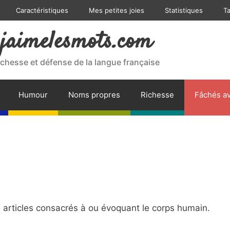
Caractéristiques
Mes petites joies
Statistiques
T
jaimelesmots.com
ichesse et défense de la langue française
Humour
Noms propres
Richesse
Fâchés av
articles consacrés à ou évoquant le corps humain.