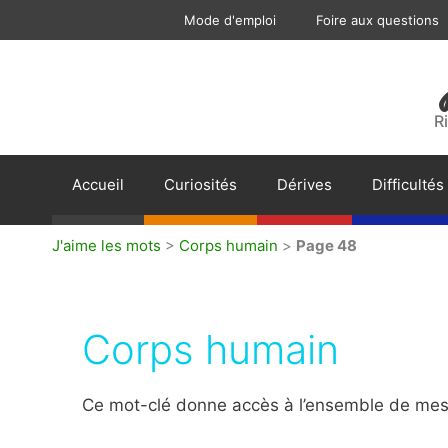
Aller
Mode d'emploi
Foire aux questions
au
contenu
R
Accueil
Curiosités
Dérives
Difficultés
J'aime les mots
>
Corps humain
>
Page 48
Corps humain
Ce mot-clé donne accès à l’ensemble de mes 