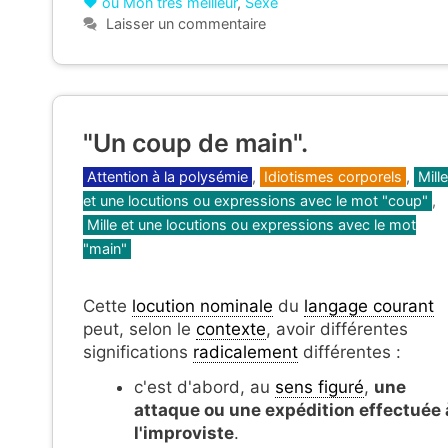
❤ ou Mon très meilleur
,
Sexe
Laisser un commentaire
"Un coup de main".
Catégories
Attention à la polysémie
,
Idiotismes corporels
,
Mille
et une locutions ou expressions avec le mot "coup"
,
Mille et une locutions ou expressions avec le mot
"main"
Cette
locution nominale
du
langage courant
peut, selon le
contexte
, avoir différentes
significations
radicalement
différentes :
c'est d'abord, au
sens figuré
,
une
attaque ou une expédition effectuée 
l'improviste
.