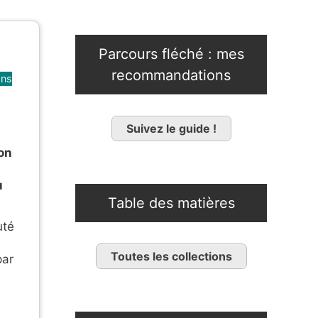
Parcours fléché : mes
recommandations
ons
Suivez le guide !
ion
u
Table des matières
uté
Toutes les collections
par