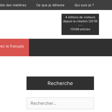
able des matières
Ce que je déteste
Qui suis-je ?
4 millions de visiteurs
depuis la création (2019)
---
10069 articles
ec le français
Recherche
Rechercher :