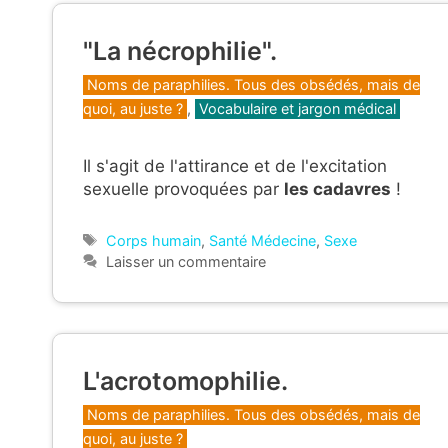
"La nécrophilie".
Catégories
Noms de paraphilies. Tous des obsédés, mais de
quoi, au juste ?
,
Vocabulaire et jargon médical
Il s'agit de l'attirance et de l'excitation
sexuelle provoquées par
les cadavres
!
Étiquettes
Corps humain
,
Santé Médecine
,
Sexe
Laisser un commentaire
L'acrotomophilie.
Catégories
Noms de paraphilies. Tous des obsédés, mais de
quoi, au juste ?