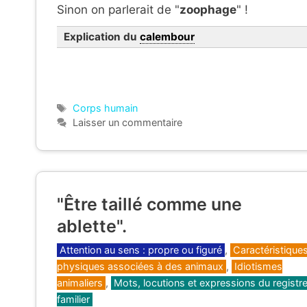
Sinon on parlerait de "
zoophage
" !
Explication du
calembour
Étiquettes
Corps humain
Laisser un commentaire
"Être taillé comme une
ablette".
Catégories
Attention au sens : propre ou figuré
,
Caractéristique
physiques associées à des animaux
,
Idiotismes
animaliers
,
Mots, locutions et expressions du registr
familier