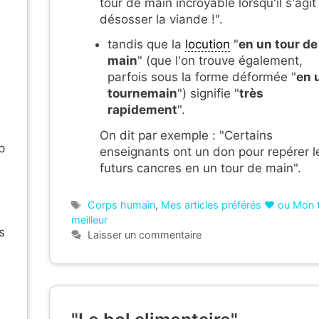
tour de main incroyable lorsqu'il s'agit
désosser la viande !".
tandis que la
locution
"
en un tour de
main
" (que l'on trouve également,
parfois sous la forme déformée "
en 
tournemain
") signifie "
très
rapidement
".
On dit par exemple : "Certains
p
enseignants ont un don pour repérer l
futurs cancres en un tour de main".
Étiquettes
Corps humain
,
Mes articles préférés ❤ ou Mon 
meilleur
s
Laisser un commentaire
e