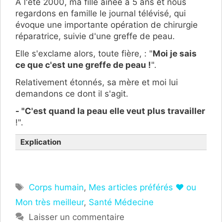
À l'été 2000, ma fille aînée a 5 ans et nous
regardons en famille le journal télévisé, qui
évoque une importante opération de chirurgie
réparatrice, suivie d'une greffe de peau.
Elle s'exclame alors, toute fière, : "
Moi je sais
ce que c'est une greffe de peau !
".
Relativement étonnés, sa mère et moi lui
demandons ce dont il s'agit.
- "C'est quand la peau elle veut plus travailler
!".
Explication
Étiquettes
Corps humain
,
Mes articles préférés ❤ ou
Mon très meilleur
,
Santé Médecine
Laisser un commentaire