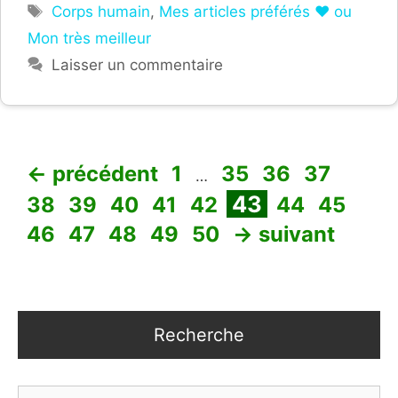
Étiquettes
Corps humain
,
Mes articles préférés ❤ ou
Mon très meilleur
Laisser un commentaire
Page
Page
Page
Page
Page
←
précédent
1
35
36
37
…
Page
Page
Page
Page
Page
Page
Page
Pag
43
38
39
40
41
42
44
45
Page
Page
Page
Page
46
47
48
49
50
→
suivant
Recherche
Rechercher :