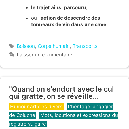
le trajet ainsi parcouru
,
ou l'
action de descendre des
tonneaux de vin dans une cave
.
Étiquettes
Boisson
,
Corps humain
,
Transports
Laisser un commentaire
"Quand on s'endort avec le cul
qui gratte, on se réveille...
Catégories
Humour articles divers
,
L'héritage langagier
de Coluche
,
Mots, locutions et expressions du
registre vulgaire