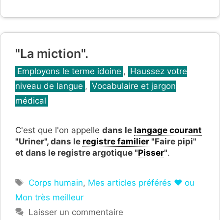
"La miction".
Catégories
Employons le terme idoine
,
Haussez votre
niveau de langue
,
Vocabulaire et jargon
médical
C'est que l'on appelle
dans le
langage courant
"Uriner", dans le
registre familier
"Faire pipi"
et dans le registre argotique "
Pisser
"
.
Étiquettes
Corps humain
,
Mes articles préférés ❤ ou
Mon très meilleur
Laisser un commentaire