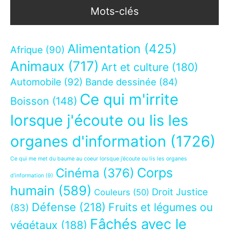
Mots-clés
Alimentation
(425)
Afrique
(90)
Animaux
(717)
Art et culture
(180)
Automobile
(92)
Bande dessinée
(84)
Ce qui m'irrite
Boisson
(148)
lorsque j'écoute ou lis les
organes d'information
(1726)
Ce qui me met du baume au coeur lorsque j’écoute ou lis les organes
Corps
Cinéma
(376)
d’information
(9)
humain
(589)
Droit Justice
Couleurs
(50)
Défense
(218)
Fruits et légumes ou
(83)
Fâchés avec le
végétaux
(188)