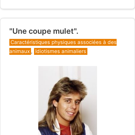
"Une coupe mulet".
Catégories
Caractéristiques physiques associées à des
animaux
,
Idiotismes animaliers