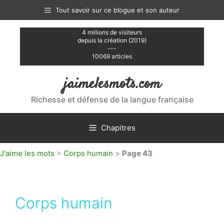
Aller
Tout savoir sur ce blogue et son auteur
au
contenu
4 millions de visiteurs
depuis la création (2019)
---
10069 articles
jaimelesmots.com
Richesse et défense de la langue française
Chapitres
J'aime les mots
>
Corps humain
>
Page 43
Corps humain