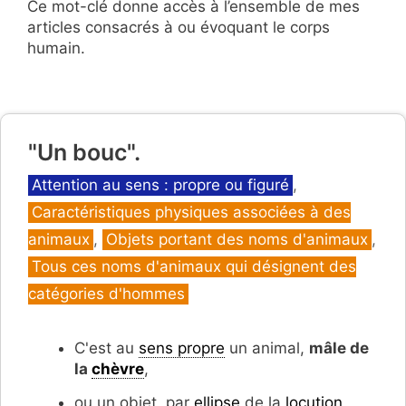
Ce mot-clé donne accès à l’ensemble de mes
articles consacrés à ou évoquant le corps
humain.
"Un bouc".
Catégories
Attention au sens : propre ou figuré
,
Caractéristiques physiques associées à des
animaux
,
Objets portant des noms d'animaux
,
Tous ces noms d'animaux qui désignent des
catégories d'hommes
C'est au
sens propre
un animal,
mâle de
la
chèvre
,
ou un objet, par
ellipse
de la
locution