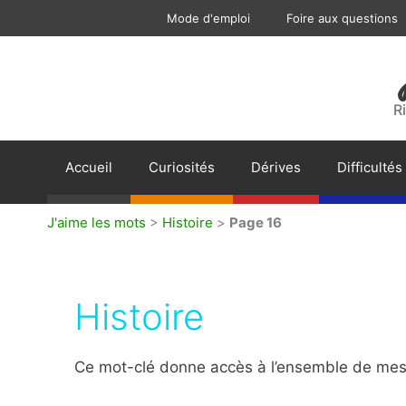
Aller
Mode d'emploi
Foire aux questions
au
contenu
R
Accueil
Curiosités
Dérives
Difficultés
J'aime les mots
>
Histoire
>
Page 16
Histoire
Ce mot-clé donne accès à l’ensemble de mes a