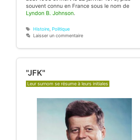
souvent connu en France sous le nom de
Lyndon B. Johnson
.
Étiquettes
Histoire
,
Politique
Laisser un commentaire
"JFK"
Catégories
Leur surnom se résume à leurs initiales