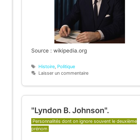
Source : wikipedia.org
Étiquettes
Histoire
,
Politique
Laisser un commentaire
"Lyndon B. Johnson".
Catégories
Personnalités dont on ignore souvent le deuxième
prénom