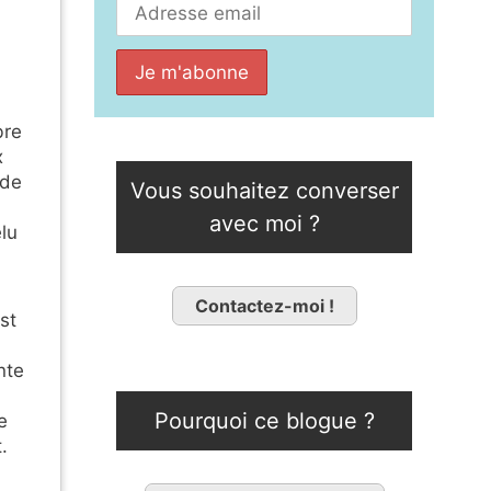
bre
x
 de
Vous souhaitez converser
avec moi ?
lu
Contactez-moi !
st
nte
Pourquoi ce blogue ?
e
.