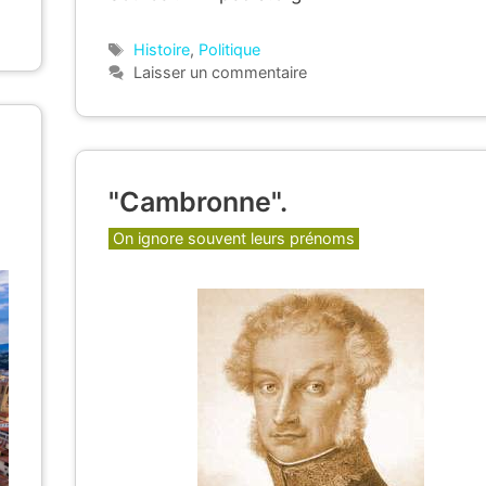
Étiquettes
Histoire
,
Politique
Laisser un commentaire
"Cambronne".
Catégories
On ignore souvent leurs prénoms