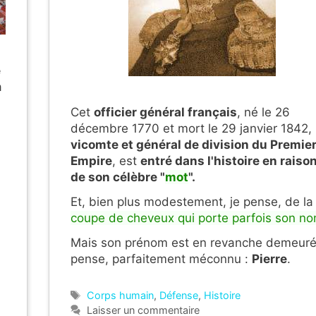
e
a
Cet
officier général français
, né le
26
décembre 1770 et mort le 29 janvier 1842,
vicomte et général de division du Premie
Empire
, est
entré dans l'histoire en raiso
de son célèbre "
mot
".
Et, bien plus modestement, je pense, de la
coupe de cheveux qui porte parfois son n
Mais son prénom est en revanche demeuré,
pense, parfaitement méconnu :
Pierre
.
Étiquettes
Corps humain
,
Défense
,
Histoire
Laisser un commentaire