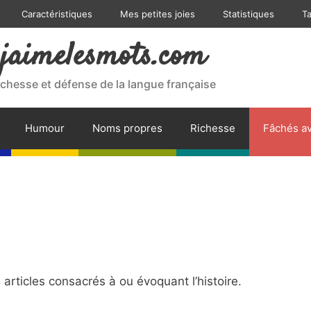
Caractéristiques
Mes petites joies
Statistiques
T
jaimelesmots.com
ichesse et défense de la langue française
Humour
Noms propres
Richesse
Fâchés av
rticles consacrés à ou évoquant l’histoire.