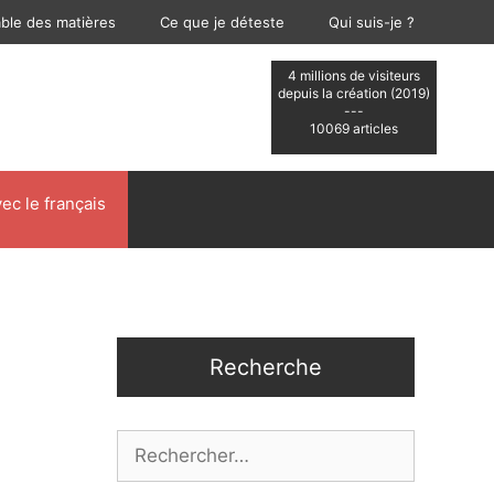
able des matières
Ce que je déteste
Qui suis-je ?
4 millions de visiteurs
depuis la création (2019)
---
10069 articles
ec le français
Recherche
Rechercher :