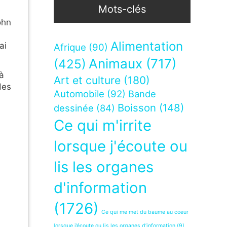
Mots-clés
ohn
Alimentation
ai
Afrique
(90)
Animaux
(717)
(425)
à
Art et culture
(180)
des
Automobile
(92)
Bande
Boisson
(148)
dessinée
(84)
Ce qui m'irrite
lorsque j'écoute ou
lis les organes
d'information
(1726)
Ce qui me met du baume au coeur
lorsque j’écoute ou lis les organes d’information
(9)