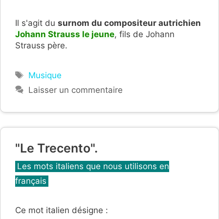
Il s'agit du
surnom du compositeur autrichien
Johann Strauss le jeune
, fils de Johann
Strauss père.
Étiquettes
Musique
Laisser un commentaire
"Le Trecento".
Catégories
Les mots italiens que nous utilisons en
français
Ce mot italien désigne :