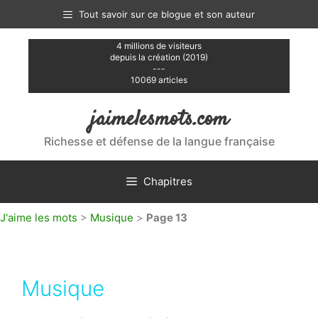
Aller
Tout savoir sur ce blogue et son auteur
au
contenu
4 millions de visiteurs
depuis la création (2019)
---
10069 articles
jaimelesmots.com
Richesse et défense de la langue française
Chapitres
J'aime les mots
>
Musique
>
Page 13
Musique