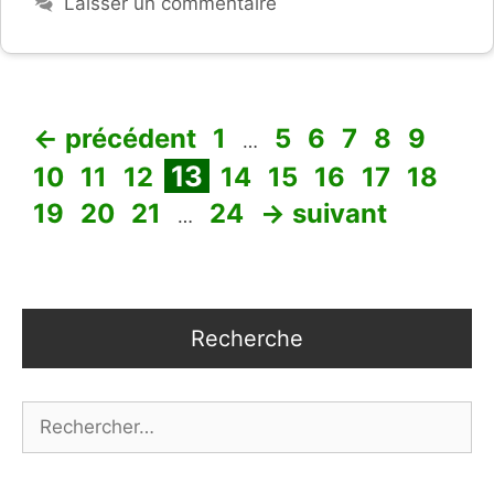
Laisser un commentaire
Page
Page
Page
Page
Page
Page
Pag
←
précédent
1
5
6
7
8
9
…
Page
Page
Page
Page
Page
Page
Page
Page
Pa
13
10
11
12
14
15
16
17
18
Page
Page
Page
19
20
21
24
→
suivant
…
Recherche
Rechercher :