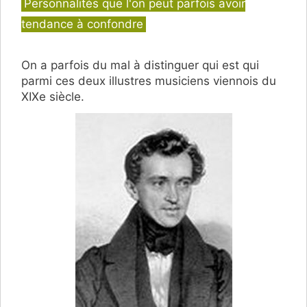
Catégories
Personnalités que l'on peut parfois avoir
tendance à confondre
On a parfois du mal à distinguer qui est qui
parmi ces deux illustres musiciens viennois du
XIXe siècle.