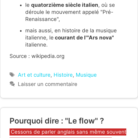
le
quatorzième siècle italien
, où se
déroule le mouvement appelé "Pré-
Renaissance",
mais aussi, en histoire de la musique
italienne, le
courant de l'"Ars nova"
italienne.
Source : wikipedia.org
Étiquettes
Art et culture
,
Histoire
,
Musique
Laisser un commentaire
Pourquoi dire : "Le flow" ?
Catégories
Cessons de parler anglais sans même souvent