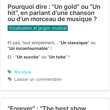
Pourquoi dire : "Un gold" ou "Un
hit", en parlant d'une chanson
ou d'un morceau de musique ?
Catégories
Vocabulaire et jargon musical
Et pas, tout simplement, : "
Un classique
" ou
"
Un incontournable
" !
Et : "
Un succès
" ou "
Un tube
" !
Étiquettes
Musique
Laisser un commentaire
"Forever" : "The best show