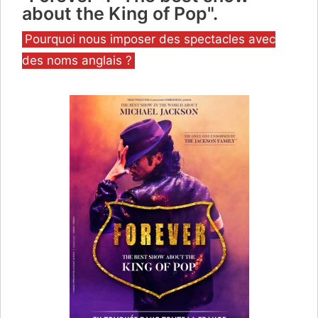
about the King of Pop".
Catégories
Pourquoi nous imposer des spectacles avec
des noms anglais ?