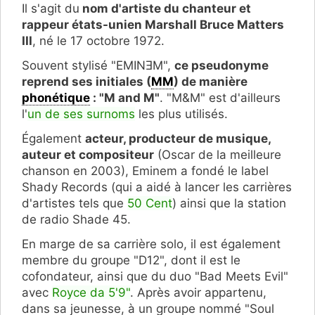
Il s'agit du
nom d'artiste du chanteur et
rappeur états-unien Marshall Bruce Matters
III
, né le 17 octobre 1972.
Souvent stylisé "
EMINƎM
",
ce pseudonyme
reprend ses initiales (
MM
) de manière
phonétique
: "M and M"
. "M&M" est d'ailleurs
l'
un de ses surnoms
les plus utilisés.
Également
acteur, producteur de musique,
auteur et compositeur
(Oscar de la meilleure
chanson en 2003), Eminem a fondé le label
Shady Records (qui a aidé à lancer les carrières
d'artistes tels que
50 Cent
) ainsi que la station
de radio Shade 45.
En marge de sa carrière solo, il est également
membre du groupe "D12", dont il est le
cofondateur, ainsi que du duo "Bad Meets Evil"
avec
Royce da 5'9"
. Après avoir appartenu,
dans sa jeunesse, à un groupe nommé "Soul