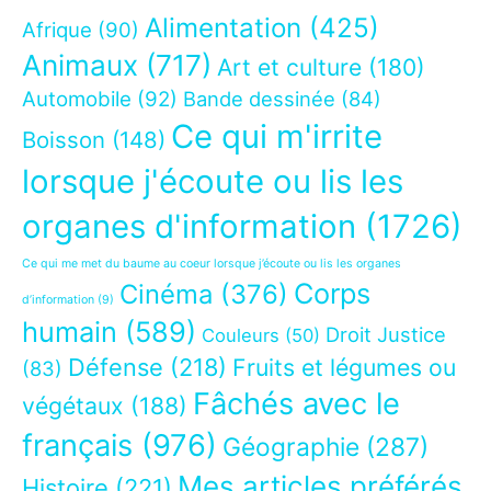
Alimentation
(425)
Afrique
(90)
Animaux
(717)
Art et culture
(180)
Automobile
(92)
Bande dessinée
(84)
Ce qui m'irrite
Boisson
(148)
lorsque j'écoute ou lis les
organes d'information
(1726)
Ce qui me met du baume au coeur lorsque j’écoute ou lis les organes
Corps
Cinéma
(376)
d’information
(9)
humain
(589)
Droit Justice
Couleurs
(50)
Défense
(218)
Fruits et légumes ou
(83)
Fâchés avec le
végétaux
(188)
français
(976)
Géographie
(287)
Mes articles préférés
Histoire
(221)