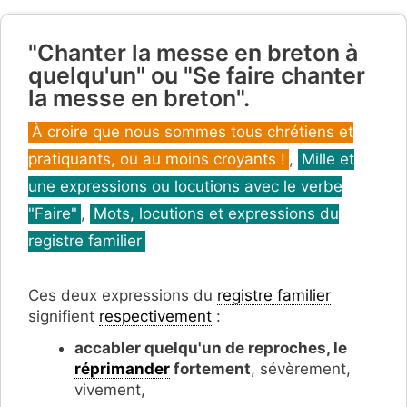
"Chanter la messe en breton à
quelqu'un" ou "Se faire chanter
la messe en breton".
Catégories
À croire que nous sommes tous chrétiens et
pratiquants, ou au moins croyants !
,
Mille et
une expressions ou locutions avec le verbe
"Faire"
,
Mots, locutions et expressions du
registre familier
Ces deux expressions du
registre familier
signifient
respectivement
:
accabler quelqu'un de reproches, le
réprimander
fortement
, sévèrement,
vivement,