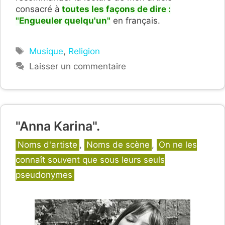
consacré à
toutes les façons de dire :
"Engueuler quelqu'un"
en français.
Étiquettes
Musique
,
Religion
Laisser un commentaire
"Anna Karina".
Catégories
Noms d'artiste
,
Noms de scène
,
On ne les
connaît souvent que sous leurs seuls
pseudonymes