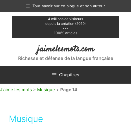
Aller
Tout savoir sur ce blogue et son auteur
au
contenu
4 millions de visiteurs
depuis la création (2019)
---
10069 articles
jaimelesmots.com
Richesse et défense de la langue française
Chapitres
J'aime les mots
>
Musique
>
Page 14
Musique