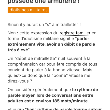
possède une armurerie !
Catégories
Idiotismes militaires
Sinon il y aurait un "s" à mitraillette" !
Non : cette expression du
registre familier
en
forme d'idiotisme militaire signifie "
parler
extrêmement vite, avoir un débit de parole
très élevé
".
Un "débit de mitraillette" nuit souvent à la
compréhension car pour être compris de tous il
convient de parler à la bonne vitesse. Mais
qu'est-ce donc que la "bonne" vitesse me
direz-vous ?
On considère généralement que
le rythme de
parole moyen lors de conversations entre
adultes est d'environ 185 mots/minute
.
Et qu'
un "bon" rythme de parole tourne autour