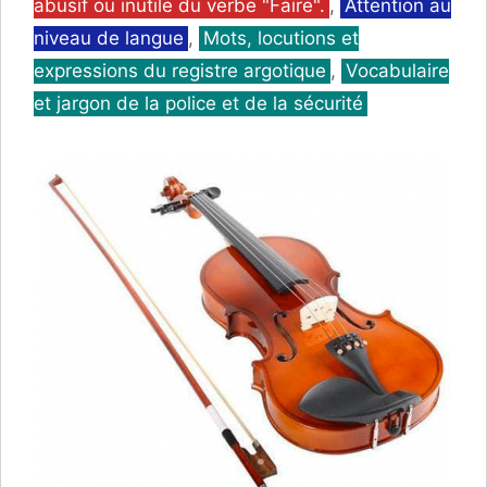
abusif ou inutile du verbe "Faire".
,
Attention au
niveau de langue
,
Mots, locutions et
expressions du registre argotique
,
Vocabulaire
et jargon de la police et de la sécurité