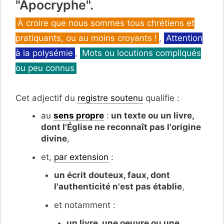
"Apocryphe".
Catégories
À croire que nous sommes tous chrétiens et
pratiquants, ou au moins croyants !
,
Attention
à la polysémie
,
Mots ou locutions compliqués
ou peu connus
Cet adjectif du
registre soutenu
qualifie :
au
sens propre
:
un texte ou un livre,
d
ont l'Église ne reconnaît pas l'origine
divine
,
et,
par extension
:
un écrit douteux, faux,
dont
l'authenticité n'est pas établie
,
e
t notamment :
un livre, une oeuvre ou une