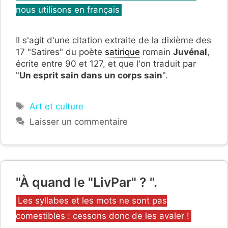
nous utilisons en français
Il s'agit d'une citation extraite de la dixième des
17 "Satires" du poète
satirique
romain
Juvénal
,
écrite entre 90 et 127,
et que l'on traduit par
"
Un esprit sain dans un corps sain
".
Étiquettes
Art et culture
Laisser un commentaire
"À quand le "LivPar" ? ".
Catégories
Les syllabes et les mots ne sont pas
comestibles : cessons donc de les avaler !