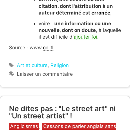
citation, dont l'attribution à un
auteur déterminé est
erronée
,
voire :
une information ou une
nouvelle, dont on doute
, à laquelle
il est difficile d'
ajouter foi
.
Source : www.
cnrtl
Étiquettes
Art et culture
,
Religion
Laisser un commentaire
Ne dites pas : "Le street art" ni
"Un street artist" !
Catégories
Anglicismes
,
Cessons de parler anglais sans