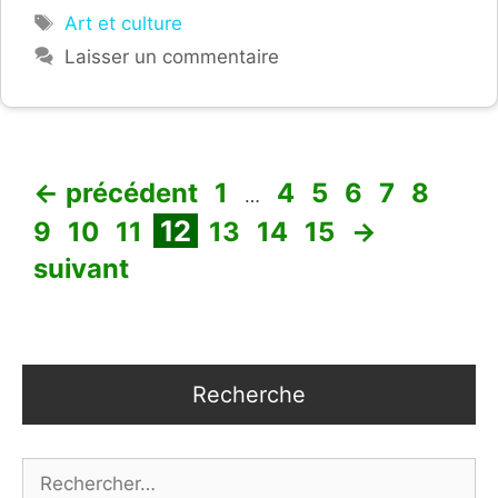
Étiquettes
Art et culture
Laisser un commentaire
Page
Page
Page
Page
Page
Page
Pag
←
précédent
1
4
5
6
7
8
…
Page
Page
Page
Page
Page
Page
12
9
10
11
13
14
15
→
suivant
Recherche
Rechercher :