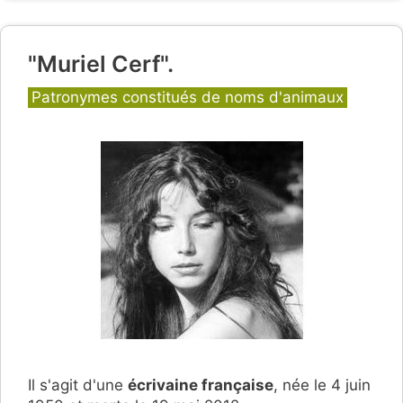
"Muriel Cerf".
Catégories
Patronymes constitués de noms d'animaux
Il s'agit d'une
écrivaine française
,
née le 4 juin