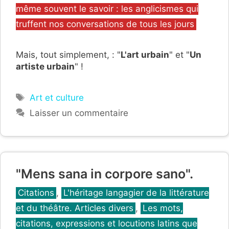
même souvent le savoir : les anglicismes qui
truffent nos conversations de tous les jours
Mais, tout simplement, : "
L'art urbain
" et "
Un
artiste urbain
" !
Étiquettes
Art et culture
Laisser un commentaire
"Mens sana in corpore sano".
Catégories
Citations
,
L'héritage langagier de la littérature
et du théâtre. Articles divers
,
Les mots,
citations, expressions et locutions latins que