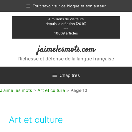
Aller
Tout savoir sur ce blogue et son auteur
au
contenu
4 millions de visiteurs
depuis la création (2019)
---
10069 articles
jaimelesmots.com
Richesse et défense de la langue française
Chapitres
J'aime les mots
>
Art et culture
>
Page 12
Art et culture