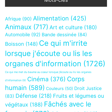
Mots-clés
Alimentation
(425)
Afrique
(90)
Animaux
(717)
Art et culture
(180)
Automobile
(92)
Bande dessinée
(84)
Ce qui m'irrite
Boisson
(148)
lorsque j'écoute ou lis les
organes d'information
(1726)
Ce qui me met du baume au coeur lorsque j’écoute ou lis les organes
Corps
Cinéma
(376)
d’information
(9)
humain
(589)
Droit Justice
Couleurs
(50)
Défense
(218)
Fruits et légumes ou
(83)
Fâchés avec le
végétaux
(188)