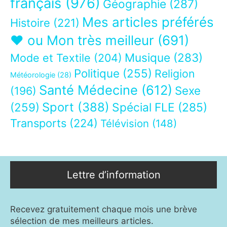
français
(976)
Géographie
(287)
Mes articles préférés
Histoire
(221)
❤ ou Mon très meilleur
(691)
Musique
(283)
Mode et Textile
(204)
Politique
(255)
Religion
Météorologie
(28)
Santé Médecine
(612)
Sexe
(196)
Sport
(388)
(259)
Spécial FLE
(285)
Transports
(224)
Télévision
(148)
Lettre d’information
Recevez gratuitement chaque mois une brève
sélection de mes meilleurs articles.