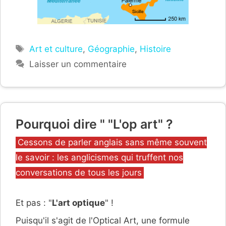
Étiquettes
Art et culture
,
Géographie
,
Histoire
Laisser un commentaire
Pourquoi dire " "L'op art" ?
Catégories
Cessons de parler anglais sans même souvent
le savoir : les anglicismes qui truffent nos
conversations de tous les jours
Et pas : "
L'art optique
" !
Puisqu'il s'agit de l'Optical Art, une formule