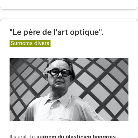
"Le père de l'art optique".
Catégories
Surnoms divers
Il s'agit du
surnom du
p
lasticien hongrois