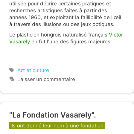
utilisée pour décrire certaines pratiques et
recherches artistiques faites à partir des
années 1960, et exploitant la faillibilité de l'œil
à travers des illusions ou des jeux optiques.
Le plasticien hongrois naturalisé français
Victor
Vasarely
en fut l'une des figures majeures.
Étiquettes
Art et culture
Laisser un commentaire
"La Fondation Vasarely".
Catégories
Ils ont donné leur nom à une fondation