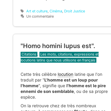
Étiquettes
Art et culture
,
Cinéma
,
Droit Justice
Un commentaire
"Homo homini lupus est".
Catégories
Citations
,
Les mots, citations, expressions et
locutions latins que nous utilisons en français
Cette très célèbre
locution
latine que l'on
traduit par "
L'homme est un loup pour
l'homme
", signifie que
l'homme
est le pire
ennemi de son semblable
, ou de sa propre
espèce.
On la retrouve chez de très nombreux