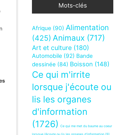
Mots-clés
e
Alimentation
Afrique
(90)
n
Animaux
(717)
(425)
Art et culture
(180)
Automobile
(92)
Bande
Boisson
(148)
dessinée
(84)
Ce qui m'irrite
des
lorsque j'écoute ou
lis les organes
d'information
(1726)
Ce qui me met du baume au coeur
lorsque j’écoute ou lis les organes d’information
(9)