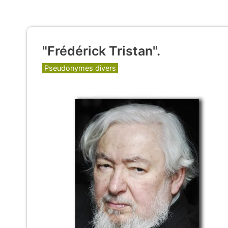
"Frédérick Tristan".
Catégories
Pseudonymes divers