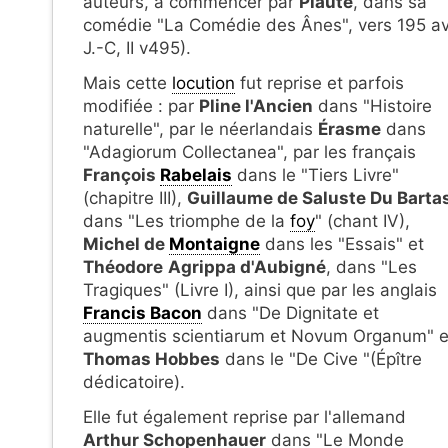
auteurs, à commencer par
Plaute
, dans sa
comédie "La Comédie des Ânes", vers 195 av
J.-C, II v495).
Mais cette
locution
fut reprise et parfois
modifiée : par
Pline l'Ancien
dans "Histoire
naturelle", par le néerlandais
Érasme
dans
"Adagiorum Collectanea", par les français
François
Rabelais
dans le "Tiers Livre"
(chapitre III),
Guillaume de Saluste
Du Barta
dans "Les triomphe de la
foy
" (chant IV),
Michel de
Montaigne
dans les "Essais" et
Théodore
Agrippa d'Aubigné
, dans "Les
Tragiques" (Livre I), ainsi que par les anglais
Francis Bacon
dans "De Dignitate et
augmentis scientiarum et Novum Organum" e
Thomas Hobbes
dans le "De Cive "(Épître
dédicatoire).
Elle fut également reprise par l'allemand
Arthur Schopenhauer
dans "Le Monde