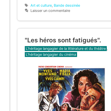
Étiquettes
Art et culture
,
Bande dessinée
Laisser un commentaire
"Les héros sont fatigués".
Catégories
L'héritage langagier de la littérature et du théâtre
,
L'héritage langagier du cinéma