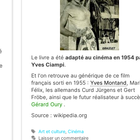
é
Le livre a été
adapté au cinéma en 1954 p
Yves Ciampi
.
se
Et l'on retrouve au générique de ce film
français sorti en 1955 :
Yves Montand
, Mar
Félix, les allemands Curd Jürgens et Gert
Fröbe, ainsi que le futur réalisateur à succ
Gérard Oury
.
Source : wikipedia.org
Étiquettes
Art et culture
,
Cinéma
Laisser un commentaire