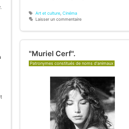
.
Étiquettes
Art et culture
,
Cinéma
Laisser un commentaire
"Muriel Cerf".
s
Catégories
Patronymes constitués de noms d'animaux
t