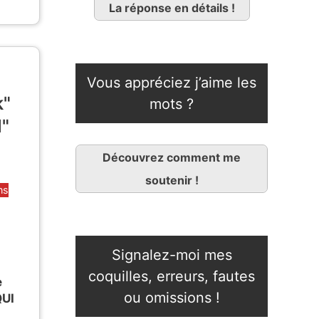
La réponse en détails !
Vous appréciez j’aime les
k"
mots ?
d"
Découvrez comment me
soutenir !
ns
Signalez-moi mes
coquilles, erreurs, fautes
e
ou omissions !
QUI