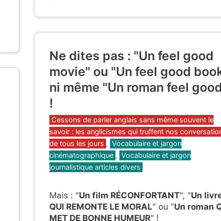
Ne dites pas : "Un feel good
movie" ou "Un feel good boo
ni même "Un roman feel goo
!
Catégories
Cessons de parler anglais sans même souvent le
savoir : les anglicismes qui truffent nos conversatio
de tous les jours
,
Vocabulaire et jargon
cinématographique
,
Vocabulaire et jargon
journalistique articles divers
Mais : "
Un film RÉCONFORTANT
", "
Un livr
QUI REMONTE LE MORAL
" ou "
Un roman 
MET DE BONNE HUMEUR
" !