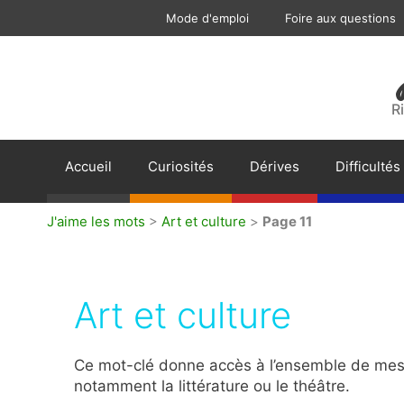
Aller
Mode d'emploi
Foire aux questions
au
contenu
R
Accueil
Curiosités
Dérives
Difficultés
J'aime les mots
>
Art et culture
>
Page 11
Art et culture
Ce mot-clé donne accès à l’ensemble de mes ar
notamment la littérature ou le théâtre.