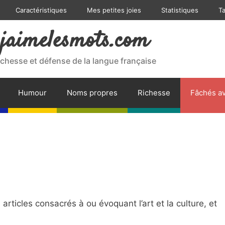
Caractéristiques
Mes petites joies
Statistiques
T
jaimelesmots.com
ichesse et défense de la langue française
Humour
Noms propres
Richesse
Fâchés av
ticles consacrés à ou évoquant l’art et la culture, et