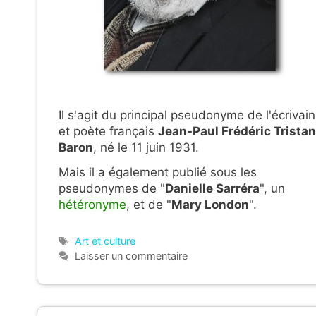
Il s'agit du principal pseudonyme de l'écrivain
et poète français
J
ean-Paul Frédéric Tristan
Baron
, né le 11 juin 1931.
Mais il a également publié sous les
pseudonymes de "
Danielle Sarréra
", un
hétéronyme
, et de "
Mary London
".
Étiquettes
Art et culture
Laisser un commentaire