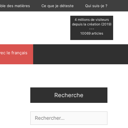
able des matières
Ce que je déteste
Qui suis-je ?
4 millions de visiteurs
depuis la création (2019)
---
10069 articles
ec le français
Recherche
Rechercher :