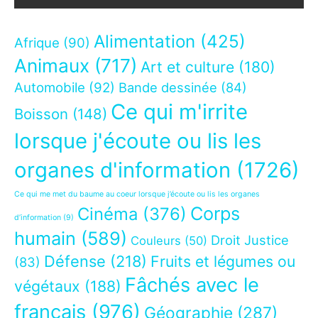
Alimentation
(425)
Afrique
(90)
Animaux
(717)
Art et culture
(180)
Automobile
(92)
Bande dessinée
(84)
Ce qui m'irrite
Boisson
(148)
lorsque j'écoute ou lis les
organes d'information
(1726)
Ce qui me met du baume au coeur lorsque j’écoute ou lis les organes
Corps
Cinéma
(376)
d’information
(9)
humain
(589)
Droit Justice
Couleurs
(50)
Défense
(218)
Fruits et légumes ou
(83)
Fâchés avec le
végétaux
(188)
français
(976)
Géographie
(287)