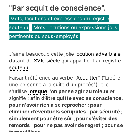
"Par acquit de conscience".
Catégories
Mots, locutions et expressions du registre
soutenu
,
Mots, locutions ou expressions jolis,
pertinents ou sous-employés
J'aime beaucoup cette jolie
locution adverbiale
datant du
XVIe siècle
qui appartient au
registre
soutenu
.
Faisant référence au verbe "
Acquitter
" ("Libérer
une personne à la suite d'un procès"), elle
s'utilise
lorsque
l'on pense agir au mieux
et
signifie :
afin d’être quitte avec sa conscience,
pour n'avoir rien à se reprocher ; pour
éliminer d'éventuels scrupules ; par sécurité ;
simplement pour être sûr ; pour s'éviter des
remords ; pour ne pas avoir de regret ; pour se