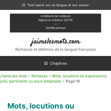
Aller
Tout savoir sur ce blogue et son auteur
au
contenu
4 millions de visiteurs
depuis la création (2019)
---
10069 articles
jaimelesmots.com
Richesse et défense de la langue française
Chapitres
J'aime les mots
>
Richesse
>
Mots, locutions ou expressions
jolis, pertinents ou sous-employés
>
Page 10
Mots, locutions ou