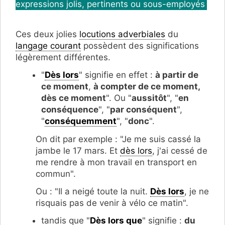
expressions jolis, pertinents ou sous-employés
Ces deux jolies
locutions adverbiales
du
langage courant
possèdent des significations
légèrement différentes.
"
Dès lors
" signifie en effet :
à partir de
ce moment
,
à compter de ce moment,
dès ce moment
". Ou "
aussitôt
", "
en
conséquence
", "
par conséquent
",
"
conséquemment
", "
donc
".
On dit par exemple : "Je me suis cassé la
jambe le 17 mars. Et
dès lors
, j'ai cessé de
me rendre à mon travail en transport en
commun".
Ou : "Il a neigé toute la nuit.
Dès lors
, je ne
risquais pas de venir à vélo ce matin".
tandis que "
Dès lors que
" signifie :
du