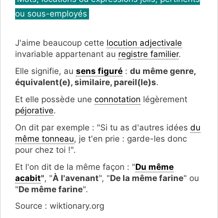
ou sous-employés
J'aime beaucoup cette
locution adjectivale
invariable appartenant au
registre familier
.
Elle signifie, au
sens figuré
:
du même genre,
équivalent(e), similaire, pareil(le)s
.
Et elle possède une
connotation
légèrement
péjorative
.
On dit par exemple : "Si tu as d'autres idées
du
même tonneau
, je t'en prie : garde-les donc
pour chez toi !".
Et l'on dit de la même façon : "
Du même
acabit
"
, "
À l'avenant
", "
De la même farine
" ou
"
De même farine
".
Source : wiktionary.org