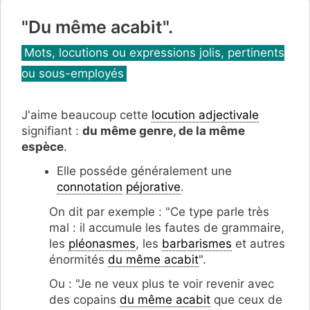
"Du même acabit".
Catégories
Mots, locutions ou expressions jolis, pertinents
ou sous-employés
J'aime beaucoup cette
locution adjectivale
signifiant :
du même genre, de la même
espèce
.
Elle posséde généralement une
connotation
péjorative
.
On dit par exemple : "Ce type parle très
mal : il accumule les fautes de grammaire,
les
pléonasmes
, les
barbarismes
et autres
énormités
du même acabit
".
Ou : "Je ne veux plus te voir revenir avec
des copains
du même acabit
que ceux de