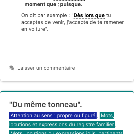
moment que ;
puisque
.
On dit par exemple : "
Dès lors que
tu
acceptes de venir, j'accepte de te ramener
en voiture".
Laisser un commentaire
"Du même tonneau".
Catégories
Attention au sens : propre ou figuré
,
Mots,
locutions et expressions du registre familier
,
Mots, locutions ou expressions jolis, pertinents