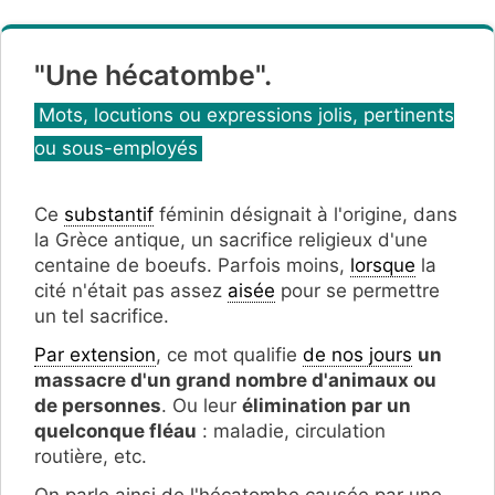
"Une hécatombe".
Catégories
Mots, locutions ou expressions jolis, pertinents
ou sous-employés
Ce
substantif
féminin désignait à l'origine, dans
la Grèce antique, un sacrifice religieux d'une
centaine de boeufs. Parfois moins,
lorsque
la
cité n'était pas assez
aisée
pour se permettre
un tel sacrifice.
Par extension
, ce mot qualifie
de nos jours
un
massacre d'un grand nombre d'animaux ou
de personnes
. Ou leur
élimination par un
quelconque fléau
: maladie, circulation
routière, etc.
On parle ainsi de l'hécatombe causée par une