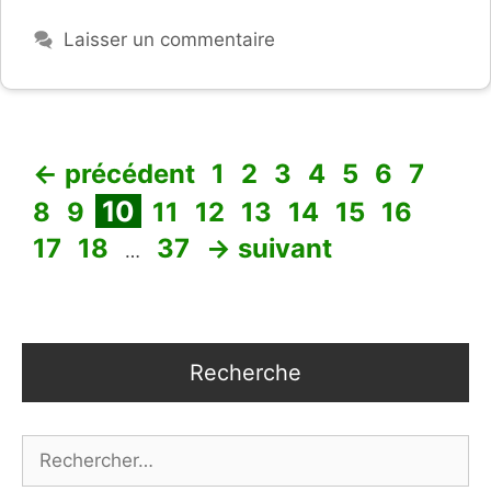
Laisser un commentaire
Page
Page
Page
Page
Page
Page
Page
Pag
←
précédent
1
2
3
4
5
6
7
Page
Page
Page
Page
Page
Page
Page
Page
Page
10
8
9
11
12
13
14
15
16
Page
Page
17
18
37
→
suivant
…
Recherche
Rechercher :