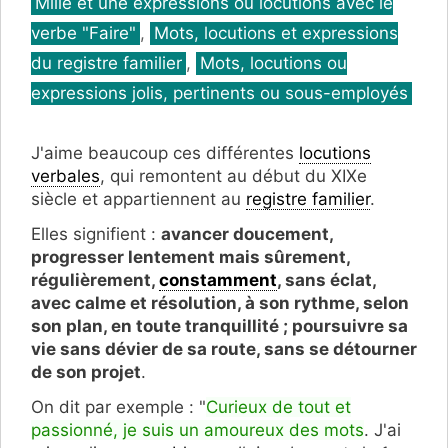
Catégories
Mille et une expressions ou locutions avec le
verbe "Faire"
,
Mots, locutions et expressions
du registre familier
,
Mots, locutions ou
expressions jolis, pertinents ou sous-employés
J'aime beaucoup ces différentes
locutions
verbales
, qui remontent au début du XIXe
siècle et appartiennent au
registre familier
.
Elles signifient :
avancer doucement,
progresser lentement mais sûrement,
régulièrement,
constamment
, sans éclat,
avec calme et résolution, à son rythme, selon
son plan, en toute tranquillité ; poursuivre sa
vie sans dévier de sa route, sans se détourner
de son projet
.
On dit par exemple : "
Curieux de tout et
passionné, je suis un amoureux des mots
. J'ai