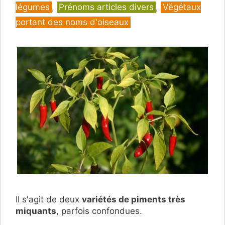
légumes
,
Prénoms articles divers
,
Végétaux
portant des noms d'oiseaux
Il s'agit de deux
variétés de piments très
miquants
, parfois confondues.