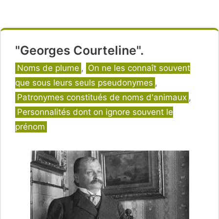
"Georges Courteline".
Catégories
Noms de plume
,
On ne les connaît souvent
que sous leurs seuls pseudonymes
,
Patronymes constitués de noms d'animaux
,
Personnalités dont on ignore souvent le
prénom