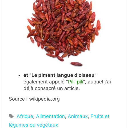
et "Le piment langue d'oiseau"
également appelé "
Pili-pili
", auquel j'ai
déjà consacré un article.
Source : wikipedia.org
Étiquettes
Afrique
,
Alimentation
,
Animaux
,
Fruits et
légumes ou végétaux