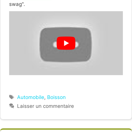
swag".
Étiquettes
Automobile
,
Boisson
Laisser un commentaire