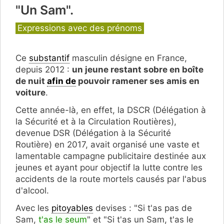
"Un Sam".
Catégories
Expressions avec des prénoms
Ce
substantif
masculin désigne en France,
depuis 2012 :
un jeune restant sobre en boîte
de nuit
afin de
pouvoir ramener ses amis en
voiture
.
Cette année-là, en effet, la DSCR (Délégation à
la Sécurité et à la Circulation Routières),
devenue DSR (Délégation à la Sécurité
Routière) en 2017, avait organisé une vaste et
lamentable campagne publicitaire destinée aux
jeunes et ayant pour objectif la lutte contre les
accidents de la route mortels causés par l'abus
d'alcool.
Avec les
pitoyables
devises : "Si t'as pas de
Sam,
t'as le seum
" et "Si t'as un Sam, t'as le