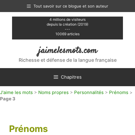
Aller
Tout savoir sur ce blogue et son auteur
au
contenu
4 millions de visiteurs
depuis la création (2019)
---
10069 articles
jaimelesmots.com
Richesse et défense de la langue française
Chapitres
J'aime les mots
>
Noms propres
>
Personnalités
>
Prénoms
>
Page 3
Prénoms