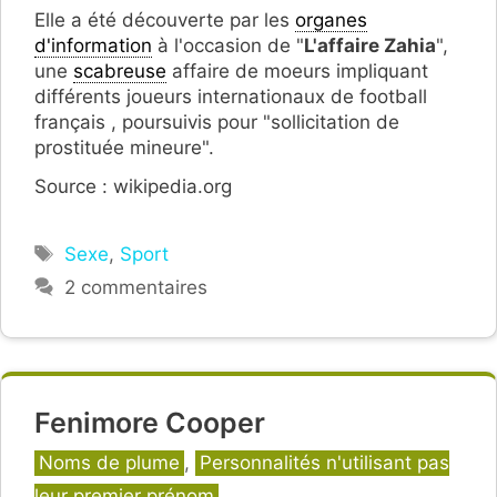
Elle a été découverte par les
organes
d'information
à l'occasion de "
L'affaire Zahia
",
une
scabreuse
affaire de moeurs impliquant
différents joueurs internationaux de football
français , poursuivis pour "sollicitation de
prostituée mineure".
Source : wikipedia.org
Étiquettes
Sexe
,
Sport
2 commentaires
Fenimore Cooper
Catégories
Noms de plume
,
Personnalités n'utilisant pas
leur premier prénom