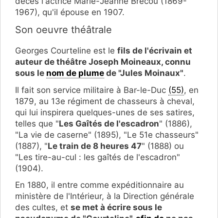
décès l'actrice Marie-Jeanne Brécou (1869-
1967), qu'il épouse en 1907.
Son oeuvre théâtrale
Georges Courteline est le
fils de l'écrivain et
auteur de théâtre Joseph Moineaux, connu
sous le
nom de plume
de "Jules Moinaux"
.
Il fait son service militaire à Bar-le-Duc
(55)
, en
1879, au 13e régiment de chasseurs à cheval,
qui lui inspirera quelques-unes de ses satires,
telles que "
Les Gaîtés de l'escadron
" (1886),
"La vie de caserne" (1895), "Le 51e chasseurs"
(1887), "
Le train de 8 heures 47
" (1888) ou
"Les tire-au-cul : les gaîtés de l'escadron"
(1904).
En 1880, il entre comme expéditionnaire au
ministère de l'Intérieur, à la Direction générale
des cultes, et
se met à écrire sous le