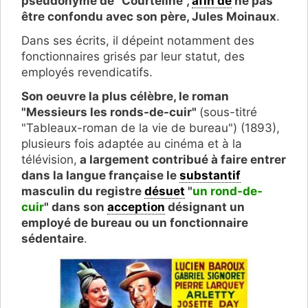
pseudonyme de "Courteline",
afin de
ne pas
être confondu avec son père, Jules Moinaux
.
Dans ses écrits, il dépeint notamment des
fonctionnaires grisés par leur statut, des
employés revendicatifs.
Son oeuvre la plus célèbre, le roman
"Messieurs les ronds-de-cuir"
(sous-titré
"Tableaux-roman de la vie de bureau") (1893),
plusieurs fois adaptée au cinéma et à la
télévision,
a largement contribué à faire entrer
dans la langue française le
substantif
masculin du registre
désuet
"
un rond-de-
cuir
" dans son
acception
désignant un
employé de bureau ou un fonctionnaire
sédentaire
.