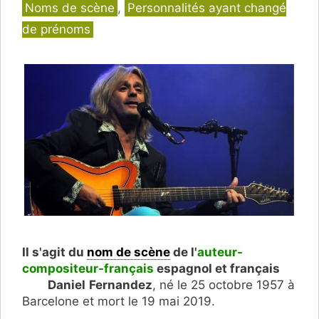
Catégories
Noms de scène
,
Personnalités ayant changé
de prénoms
Il s'agit du
nom de scène
de l'
auteur-
compositeur-français
espagnol et français
Daniel
Fernandez
, né le 25 octobre 1957 à
Barcelone et mort le 19 mai 2019.