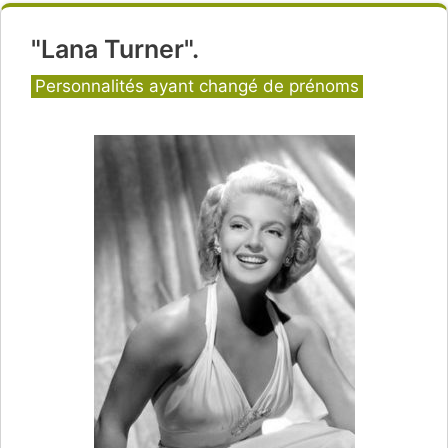
"Lana Turner".
Catégories
Personnalités ayant changé de prénoms