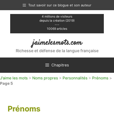
Aller
Tout savoir sur ce blogue et son auteur
au
contenu
4 millions de visiteurs
depuis la création (2019)
---
10069 articles
jaimelesmots.com
Richesse et défense de la langue française
Chapitres
J'aime les mots
>
Noms propres
>
Personnalités
>
Prénoms
>
Page 5
Prénoms