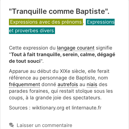
"Tranquille comme Baptiste".
Catégories
Expressions avec des prénoms
,
Expressions
et proverbes divers
Cette expression du
langage courant
signifie
"
Tout à fait tranquille, serein, calme, dégagé
de tout souci
".
Apparue au début du XIXe siècle, elle ferait
référence au personnage de Baptiste, nom
fréquemment
donné
autrefois
au
niais
des
parades foraines, qui restait stoïque sous les
coups, à la grande joie des spectateurs.
Sources : wiktionary.org et linternaute.fr
Laisser un commentaire