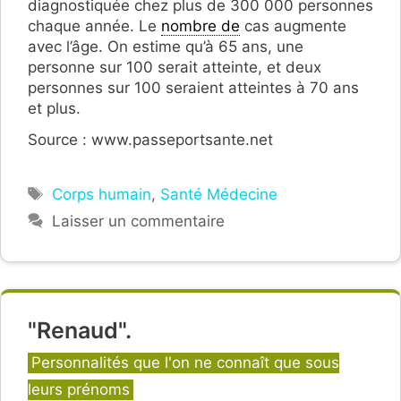
diagnostiquée chez plus de 300 000 personnes
chaque année. Le
nombre de
cas augmente
avec l’âge. On estime qu’à 65 ans, une
personne sur 100 serait atteinte, et deux
personnes sur 100 seraient atteintes à 70 ans
et plus.
Source : www.passeportsante.net
Étiquettes
Corps humain
,
Santé Médecine
Laisser un commentaire
"Renaud".
Catégories
Personnalités que l'on ne connaît que sous
leurs prénoms