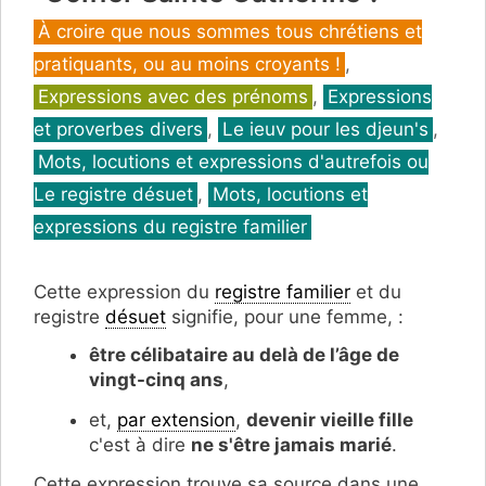
Catégories
À croire que nous sommes tous chrétiens et
pratiquants, ou au moins croyants !
,
Expressions avec des prénoms
,
Expressions
et proverbes divers
,
Le ieuv pour les djeun's
,
Mots, locutions et expressions d'autrefois ou
Le registre désuet
,
Mots, locutions et
expressions du registre familier
Cette expression du
registre familier
et du
registre
désuet
signifie, pour une femme, :
être célibataire au delà de l’âge de
vingt-cinq ans
,
et,
par extension
,
devenir vieille fille
c'est à dire
ne s'être jamais marié
.
Cette expression trouve sa source dans une