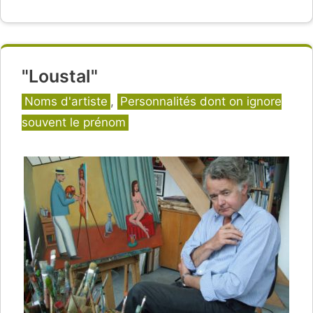
"Loustal"
Catégories
Noms d'artiste
,
Personnalités dont on ignore
souvent le prénom