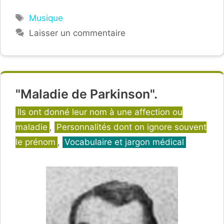
Étiquettes
Musique
Laisser un commentaire
"Maladie de Parkinson".
Catégories
Ils ont donné leur nom à une affection ou
maladie
,
Personnalités dont on ignore souvent
le prénom
,
Vocabulaire et jargon médical