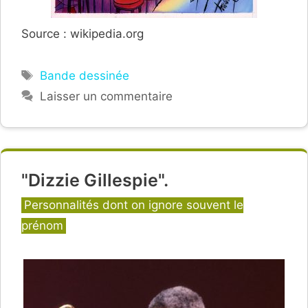
Source : wikipedia.org
Étiquettes
Bande dessinée
Laisser un commentaire
"Dizzie Gillespie".
Catégories
Personnalités dont on ignore souvent le
prénom