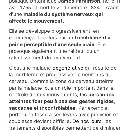
politique britannique
James
Parkinson
,
né le 11
avril 1755 et mort le 21 décembre 1824, i
l s'agit
d'une
maladie du système nerveux qui
affecte le mouvement
.
Elle se développe progressivement, en
commençant parfois par un
tremblement à
peine perceptible d'une seule main
. Elle
provoque également une raideur ou un
ralentissement du mouvement.
C'est une maladie
dégénérative
qui résulte de
la mort lente et progressive de neurones du
cerveau. Comme la zone du cerveau atteinte
par la maladie joue un rôle important dans le
contrôle de nos mouvements,
les personnes
atteintes font peu à peu des gestes rigides,
saccadés et
incontrôlables
. Par exemple,
porter une tasse à ses lèvres avec précision et
souplesse devient difficile.
De nos jours
, les
traitements disponibles permettent de diminuer