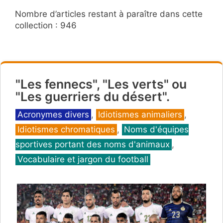
Nombre d’articles restant à paraître dans cette
collection : 946
"Les fennecs", "Les verts" ou
"Les guerriers du désert".
Catégories
Acronymes divers
,
Idiotismes animaliers
,
Idiotismes chromatiques
,
Noms d'équipes
sportives portant des noms d'animaux
,
Vocabulaire et jargon du football