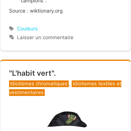
campions".
Source : wiktionary.org
Étiquettes
Couleurs
Laisser un commentaire
"L'habit vert".
Catégories
Idiotismes chromatiques
,
Idiotismes textiles et
vestimentaires