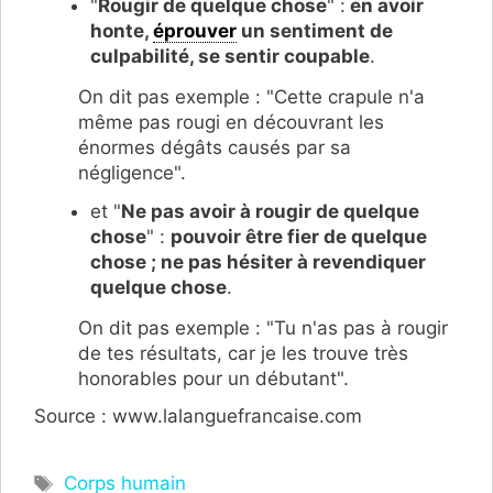
"
Rougir de quelque chose
" :
en avoir
honte,
éprouver
un sentiment de
culpabilité, se sentir coupable
.
On dit pas exemple : "Cette crapule n'a
même pas rougi en découvrant les
énormes dégâts causés par sa
négligence".
et "
Ne pas avoir à rougir de quelque
chose
" :
pouvoir être fier de quelque
chose ; ne pas hésiter à revendiquer
quelque chose
.
On dit pas exemple : "Tu n'as pas à rougir
de tes résultats, car je les trouve très
honorables pour un débutant".
Source : www.lalanguefrancaise.com
Étiquettes
Corps humain