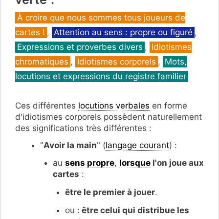
Catégories
À croire que nous sommes tous joueurs de
cartes !
,
Attention au sens : propre ou figuré
,
Expressions et proverbes divers
,
Idiotismes
chromatiques
,
Idiotismes corporels
,
Mots,
locutions et expressions du registre familier
Ces différentes
locutions verbales
en forme
d'idiotismes corporels possèdent naturellement
des significations très différentes :
"
Avoir la main
" (
langage courant
) :
au
sens propre
,
lorsque
l'on joue aux
cartes
:
être le premier à jouer
.
ou :
être celui qui distribue les