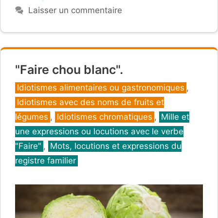
Laisser un commentaire
"Faire chou blanc".
Catégories
Idiotismes alimentaires ou gastronomiques
,
Idiotismes avec des noms de fruits et
légumes
,
Idiotismes chromatiques
,
Mille et
une expressions ou locutions avec le verbe
"Faire"
,
Mots, locutions et expressions du
registre familier