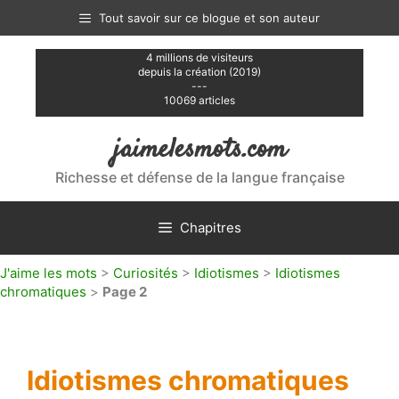
Aller
Tout savoir sur ce blogue et son auteur
au
contenu
4 millions de visiteurs
depuis la création (2019)
---
10069 articles
jaimelesmots.com
Richesse et défense de la langue française
Chapitres
J'aime les mots
>
Curiosités
>
Idiotismes
>
Idiotismes
chromatiques
>
Page 2
Idiotismes chromatiques