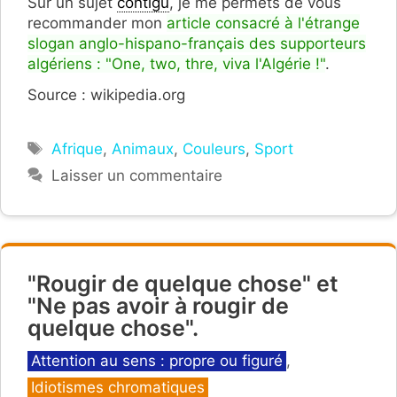
Sur un sujet
contigu
, je me permets de vous
recommander mon
article consacré à l'étrange
slogan anglo-hispano-français des supporteurs
algériens : "One, two, thre, viva l'Algérie !"
.
Source : wikipedia.org
Étiquettes
Afrique
,
Animaux
,
Couleurs
,
Sport
Laisser un commentaire
"Rougir de quelque chose" et
"Ne pas avoir à rougir de
quelque chose".
Catégories
Attention au sens : propre ou figuré
,
Idiotismes chromatiques