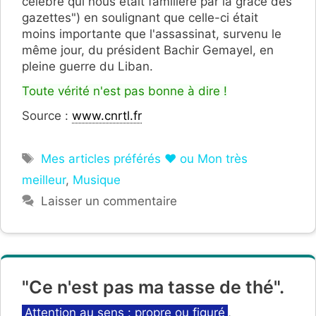
célèbre qui nous était familière par la grâce des
gazettes") en soulignant que celle-ci était
moins importante que l'assassinat, survenu le
même jour, du président Bachir Gemayel, en
pleine guerre du Liban.
Toute vérité n'est pas bonne à dire !
Source :
www.cnrtl.fr
Étiquettes
Mes articles préférés ❤ ou Mon très
meilleur
,
Musique
Laisser un commentaire
"Ce n'est pas ma tasse de thé".
Catégories
Attention au sens : propre ou figuré
,