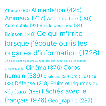
Alimentation
(425)
Afrique
(90)
Animaux
(717)
Art et culture
(180)
Automobile
(92)
Bande dessinée
(84)
Ce qui m'irrite
Boisson
(148)
lorsque j'écoute ou lis les
organes d'information
(1726)
Ce qui me met du baume au coeur lorsque j’écoute ou lis les organes
Corps
Cinéma
(376)
d’information
(9)
humain
(589)
Droit Justice
Couleurs
(50)
Défense
(218)
Fruits et légumes ou
(83)
Fâchés avec le
végétaux
(188)
français
(976)
Géographie
(287)