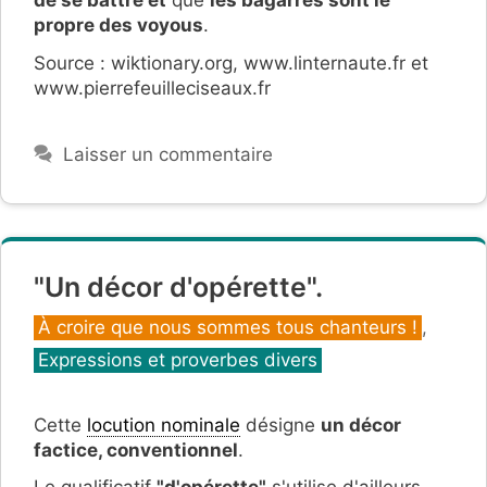
de se battre et
que
les bagarres sont le
propre des voyous
.
Source : wiktionary.org, www.linternaute.fr et
www.pierrefeuilleciseaux.fr
Laisser un commentaire
"Un décor d'opérette".
Catégories
À croire que nous sommes tous chanteurs !
,
Expressions et proverbes divers
Cette
locution nominale
désigne
un décor
factice, conventionnel
.