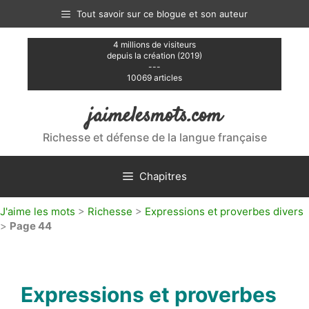
Aller
Tout savoir sur ce blogue et son auteur
au
contenu
4 millions de visiteurs
depuis la création (2019)
---
10069 articles
jaimelesmots.com
Richesse et défense de la langue française
Chapitres
J'aime les mots
>
Richesse
>
Expressions et proverbes divers
>
Page 44
Expressions et proverbes