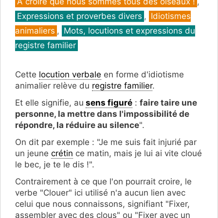
Catégories
À croire que nous sommes tous des oiseaux !
,
Expressions et proverbes divers
,
Idiotismes
animaliers
,
Mots, locutions et expressions du
registre familier
Cette
locution verbale
en forme d'idiotisme
animalier relève du
registre familier
.
Et elle signifie, au
sens figuré
:
faire taire une
personne, la mettre dans l'impossibilité de
répondre, la réduire au silence
".
On dit par exemple : "Je me suis fait injurié par
un jeune
crétin
ce matin, mais je lui ai vite cloué
le bec, je te le dis !".
Contrairement à ce que l'on pourrait croire, le
verbe "Clouer" ici utilisé n'a aucun lien avec
celui que nous connaissons, signifiant "Fixer,
assembler avec des clous" ou "Fixer avec un