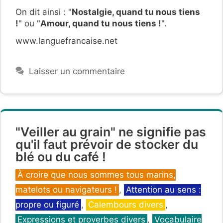
On dit ainsi : "
Nostalgie, quand tu nous tiens
!
" ou "
Amour, quand tu nous tiens !
".
www.languefrancaise.net
Laisser un commentaire
"Veiller au grain" ne signifie pas
qu'il faut prévoir de stocker du
blé ou du café !
Catégories
À croire que nous sommes tous marins,
matelots ou navigateurs !
,
Attention au sens :
propre ou figuré
,
Calembours divers
,
Expressions et proverbes divers
,
Vocabulaire