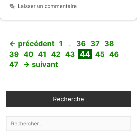
Laisser un commentaire
Page
Page
Page
Page
Page
←
précédent
1
36
37
38
…
Page
Page
Page
Page
Page
Page
Page
Pag
44
39
40
41
42
43
45
46
47
→
suivant
Recherche
Rechercher :