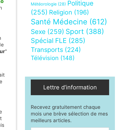
so
Politique
Météorologie
(28)
n
(255)
Religion
(196)
Santé Médecine
(612)
Sport
(388)
Sexe
(259)
n
Spécial FLE
(285)
e
Transports
(224)
ur
"
Télévision
(148)
it
e
Lettre d’information
Recevez gratuitement chaque
e
mois une brève sélection de mes
t
meilleurs articles.
is