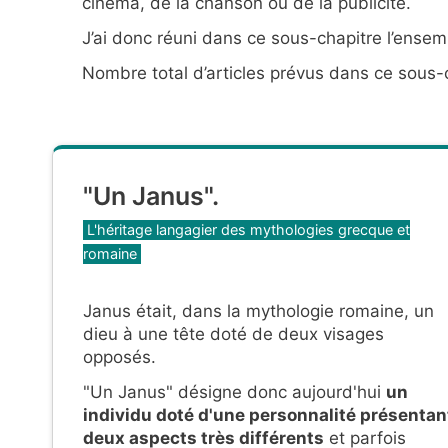
cinéma, de la chanson ou de la publicité.
J’ai donc réuni dans ce sous-chapitre l’ensemb
Nombre total d’articles prévus dans ce sous-c
"Un Janus".
Catégories
L'héritage langagier des mythologies grecque et
romaine
Janus était, dans la mythologie romaine, un
dieu à une tête doté de deux visages
opposés.
"Un Janus" désigne donc aujourd'hui
un
individu doté d'une personnalité présentan
deux aspects très différents
et parfois