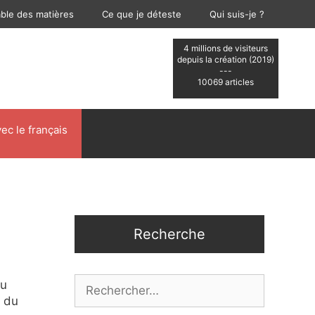
able des matières
Ce que je déteste
Qui suis-je ?
4 millions de visiteurs
depuis la création (2019)
---
10069 articles
ec le français
Recherche
Rechercher :
u
, du