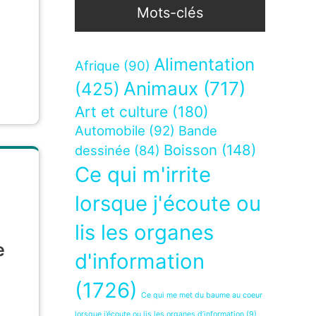
Mots-clés
Alimentation
Afrique
(90)
Animaux
(717)
(425)
Art et culture
(180)
Automobile
(92)
Bande
Boisson
(148)
dessinée
(84)
Ce qui m'irrite
lorsque j'écoute ou
lis les organes
e
d'information
(1726)
Ce qui me met du baume au coeur
lorsque j’écoute ou lis les organes d’information
(9)