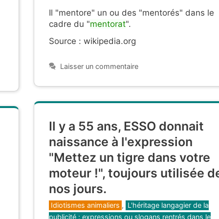
Il "mentore" un ou des "mentorés" dans le
cadre du "
mentorat
".
Source : wikipedia.org
Laisser un commentaire
Il y a 55 ans, ESSO donnait
naissance à l'expression
"Mettez un tigre dans votre
moteur !", toujours utilisée d
nos jours.
Catégories
Idiotismes animaliers
,
L'héritage langagier de la
publicité : expressions ou slogans rentrés dans le