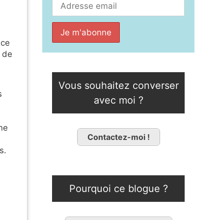
âce
s de
Vous souhaitez converser
s
avec moi ?
nne
Contactez-moi !
s.
Pourquoi ce blogue ?