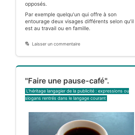
opposés.
Par exemple quelqu'un qui offre à son
entourage deux visages différents selon qu'il
est au travail ou en famille.
Laisser un commentaire
"Faire une pause-café".
Catégories
L'héritage langagier de la publicité : expressions ou
slogans rentrés dans le langage courant