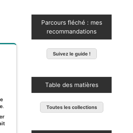
Parcours fléché : mes
recommandations
Suivez le guide !
Table des matières
le
se
.
Toutes les collections
er
ait