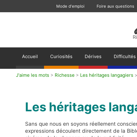
Aller
Mode d'emploi
Foire aux questions
au
contenu
R
Accueil
Curiosités
Dérives
Difficultés
J'aime les mots
>
Richesse
>
Les héritages langagiers
Les héritages lang
Sans que nous en soyons réellement conscien
expressions découlent directement de la Bible