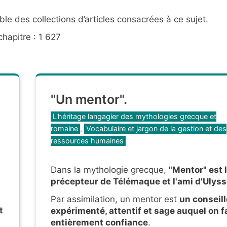
le des collections d’articles consacrées à ce sujet.
hapitre : 1 627
"Un mentor".
Catégories
L'héritage langagier des mythologies grecque et
romaine
,
Vocabulaire et jargon de la gestion et des
ressources humaines
Dans la mythologie grecque,
"Mentor" est 
précepteur de Télémaque et l'ami d'Ulys
Par assimilation, un mentor est
un conseill
t
expérimenté, attentif et sage auquel on f
entièrement confiance
.