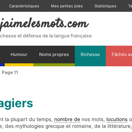
Caractéristiques
Mes petites joies
Statistiques
T
jaimelesmots.com
ichesse et défense de la langue française
Humour
Noms propres
Richesse
Fâchés av
>
Page 11
agiers
t la plupart du temps,
nombre de
nos mots,
locutions
o
, des mythologies grecque et romaine, de la littérature