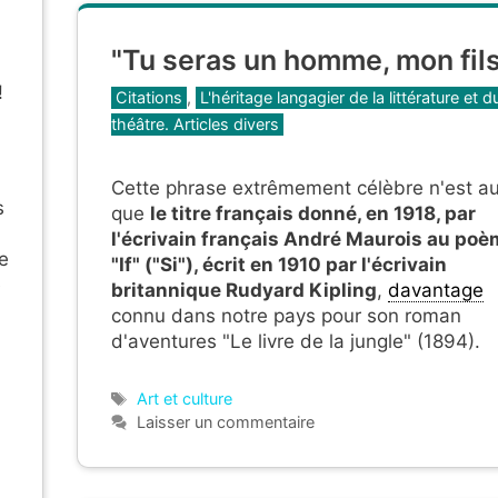
"Tu seras un homme, mon fils
!
Catégories
Citations
,
L'héritage langagier de la littérature et d
théâtre. Articles divers
Cette phrase extrêmement célèbre n'est au
s
que
le titre français donné, en 1918, par
l'écrivain français André Maurois au po
ée
"If" ("Si"), écrit en 1910 par l'écrivain
e
britannique Rudyard Kipling
,
davantage
connu dans notre pays pour son roman
d'aventures "Le livre de la jungle" (1894).
Étiquettes
Art et culture
Laisser un commentaire