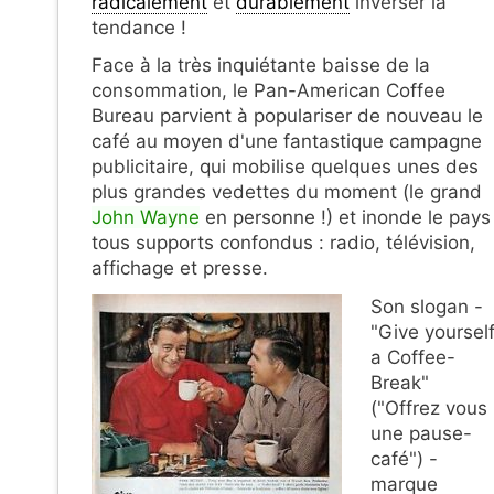
radicalement
et
durablement
inverser la
tendance !
Face à la très inquiétante baisse de la
consommation, le Pan-American Coffee
Bureau parvient à populariser de nouveau le
café au moyen d'une fantastique campagne
publicitaire, qui mobilise quelques unes des
plus grandes vedettes du moment (le grand
John Wayne
en personne !) et inonde le pays
tous supports confondus : radio, télévision,
affichage et presse.
Son slogan -
"Give yoursel
a Coffee-
Break"
("Offrez vous
une pause-
café") -
marque