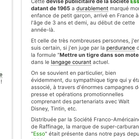
Cette
devise publicitaire de la société
Es
datant de 1965
a
durablement
marqué mo
enfance de petit garçon, arrivé en France à
l'âge de 3 ans et demi, au début de cette
année-là.
Et celle de très nombreuses personnes, j'e
suis certain, si j'en juge par la
perdurance
d
la formule "
Mettre un tigre dans son mote
dans le
langage courant
actuel.
On se souvient en particulier, bien
e
évidemment, du sympathique tigre qui y éta
!
associé, à travers d'énormes campagnes d
presse et opérations promotionnelles
comprenant des partenariats avec Walt
Disney, Tintin, etc.
Distribuée par la Société Franco-Américain
de Raffinage, la marque de super-carburan
"
Esso
" était présente dans notre pays depu