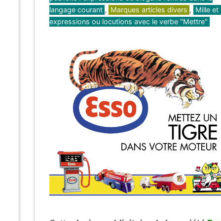
langage courant
,
Marques articles divers
,
Mille et
expressions ou locutions avec le verbe "Mettre"