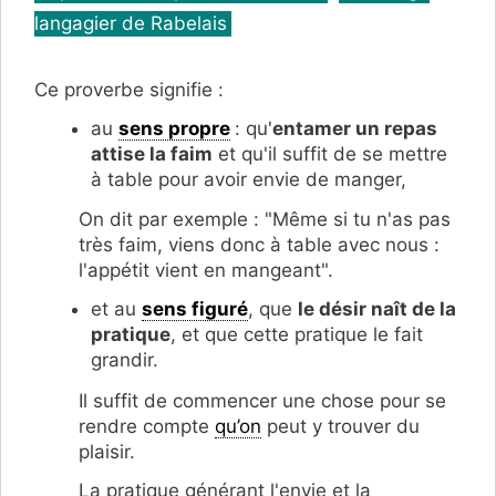
langagier de Rabelais
Ce proverbe signifie :
au
sens propre
: qu'
entamer un repas
attise la faim
et qu'
il suffit de se mettre
à table pour avoir envie de manger,
On dit par exemple : "Même si tu n'as pas
très faim, viens donc à table avec nous :
l'appétit vient en mangeant".
et au
sens figuré
, qu
e
le désir naît de la
pratique
, et que cette pratique le fait
grandir.
Il s
uffit de commencer une chose pour se
rendre compte
qu’on
peut y trouver du
plaisir.
La pratique générant l'envie et la