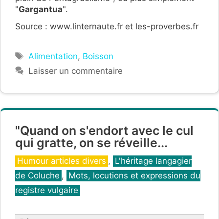
"
Gargantua
".
Source : www.linternaute.fr et les-proverbes.fr
Étiquettes
Alimentation
,
Boisson
Laisser un commentaire
"Quand on s'endort avec le cul
qui gratte, on se réveille...
Catégories
Humour articles divers
,
L'héritage langagier
de Coluche
,
Mots, locutions et expressions du
registre vulgaire