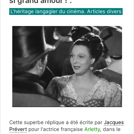
si grand amour !".
Catégories
L'héritage langagier du cinéma. Articles divers
Cette superbe réplique a été écrite par
Jacques
Prévert
pour l'actrice française
Arletty
, dans le