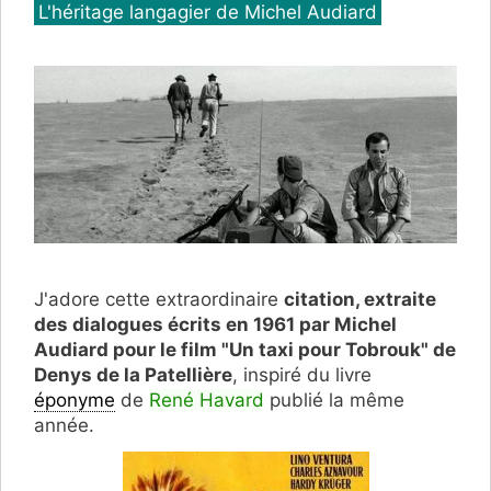
Catégories
L'héritage langagier de Michel Audiard
J'adore cette extraordinaire
citation, extraite
des dialogues écrits en 1961 par Michel
Audiard pour le film "Un taxi pour Tobrouk" de
Denys de la Patellière
, inspiré du livre
éponyme
de
René Havard
publié la même
année.