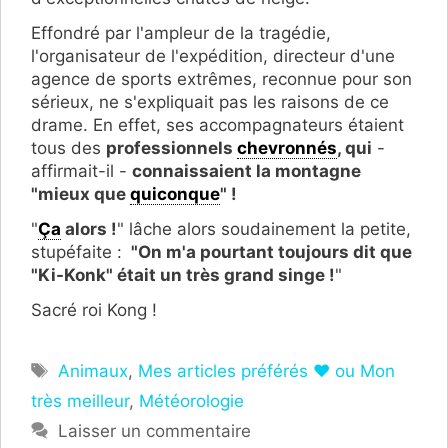
Effondré par l'ampleur de la tragédie,
l'organisateur de l'expédition, directeur d'une
agence de sports extrêmes, reconnue pour son
sérieux, ne s'expliquait pas les raisons de ce
drame. En effet, ses accompagnateurs étaient
tous des
professionnels
chevronnés
, qui
-
affirmait-il -
connaissaient la montagne
"mieux que
quiconque
" !
"
Ça
alors !
" lâche alors soudainement la petite,
stupéfaite :
"On m'a pourtant toujours dit que
"Ki-Konk" était un très grand singe !
"
Sacré roi Kong !
Étiquettes
Animaux
,
Mes articles préférés ❤ ou Mon
très meilleur
,
Météorologie
Laisser un commentaire