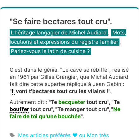
"Se faire bectares tout cru".
Catégories
L'héritage langagier de Michel Audiard
,
Mots,
locutions et expressions du registre familier
,
Parlez-vous le latin de cuisine ?
C'est dans le génial "Le cave se rebiffe", réalisé
en 1961 par Gilles Grangier, que Michel Audiard
fait dire cette superbe réplique à Jean Gabin :
"
I'
vont t'bectares tout cru les vilains !
".
Autrement dit :
"Te
becqueter
tout cru", "Te
bouffer
tout cru", "Te manger tout cru", "
Ne
faire de toi qu'une bouchée
"
.
Étiquettes
Mes articles préférés ❤ ou Mon très