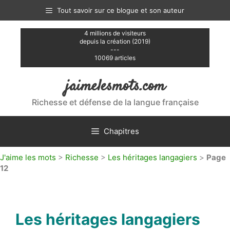
Aller
Tout savoir sur ce blogue et son auteur
au
contenu
4 millions de visiteurs
depuis la création (2019)
---
10069 articles
jaimelesmots.com
Richesse et défense de la langue française
Chapitres
J'aime les mots
>
Richesse
>
Les héritages langagiers
>
Page
12
Les héritages langagiers