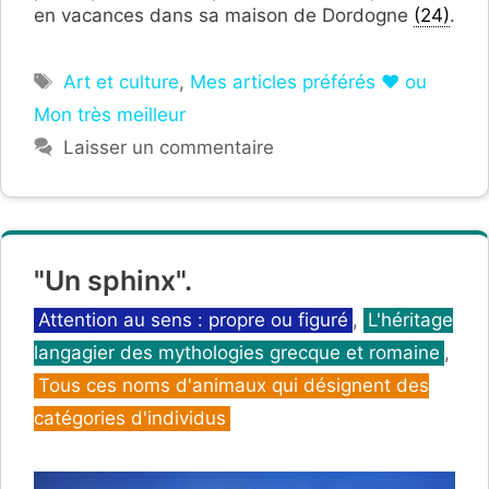
en vacances dans sa maison de Dordogne
(24)
.
Étiquettes
Art et culture
,
Mes articles préférés ❤ ou
Mon très meilleur
Laisser un commentaire
"Un sphinx".
Catégories
Attention au sens : propre ou figuré
,
L'héritage
langagier des mythologies grecque et romaine
,
Tous ces noms d'animaux qui désignent des
catégories d'individus