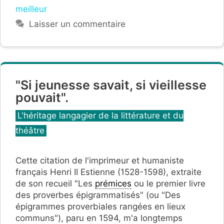
meilleur
Laisser un commentaire
"Si jeunesse savait, si vieillesse
pouvait".
Catégories
L'héritage langagier de la littérature et du
théâtre
Cette citation de l'imprimeur et humaniste
français Henri II Estienne (1528-1598), extraite
de son recueil "Les
prémices
ou le premier livre
des proverbes épigrammatisés" (ou "Des
épigrammes proverbiales rangées en lieux
communs"), paru en 1594, m'a longtemps