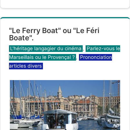
"Le Ferry Boat" ou "Le Féri
Boate".
Catégories
L'héritage langagier du cinéma
,
Parlez-vous le
Marseillais ou le Provençal ?
,
Prononciation
articles divers