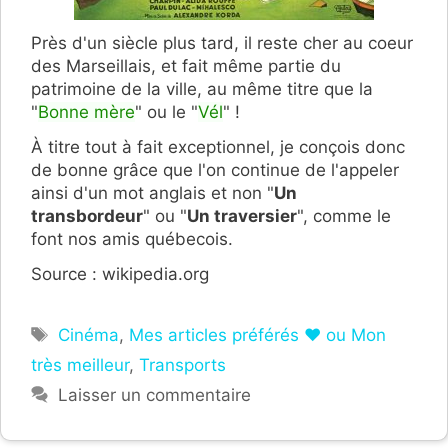
Près d'un siècle plus tard, il reste cher au coeur
des Marseillais, et fait même partie du
patrimoine de la ville, au même titre que la
"
Bonne mère
" ou le "
Vél
" !
À titre tout à fait exceptionnel, je conçois donc
de bonne grâce que l'on continue de l'appeler
ainsi d'un mot anglais et non "
Un
transbordeur
" ou "
Un traversier
", comme le
font nos amis québecois.
Source : wikipedia.org
Étiquettes
Cinéma
,
Mes articles préférés ❤ ou Mon
très meilleur
,
Transports
Laisser un commentaire