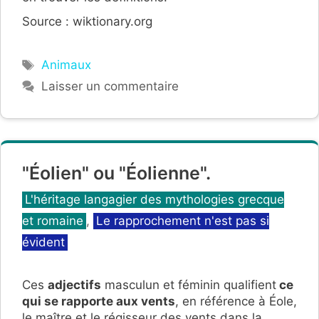
Source : wiktionary.org
Étiquettes
Animaux
Laisser un commentaire
"Éolien" ou "Éolienne".
Catégories
L'héritage langagier des mythologies grecque
et romaine
,
Le rapprochement n'est pas si
évident
Ces
adjectifs
masculun et féminin qualifient
ce
qui se rapporte aux vents
, en référence à Éole,
le maître et le régisseur des vents dans la