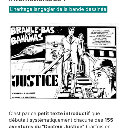
Catégories
L'héritage langagier de la bande dessinée
C'est par ce
petit texte introductif
que
débutait systématiquement chacune des
155
aventures d
u "Docteur Justice"
(parfois en