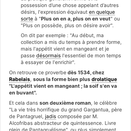
possession d’une chose appelant d’autres
désirs, l'expression
équivaut
en quelque
sorte
à "
Plus on en a, plus on en veut
" ou
"P
lus on possède, plus on désire avoir".
On dit par exemple : "Au début, ma
collection a mis du temps à prendre forme,
mais l'appétit vient en mangeant et je
passe
désormais
l'essentiel de mon temps
à essayer de l'enrichir".
On retrouve ce proverbe
dès 1534, chez
Rabelais
,
sous la forme bien plus
drolatique
"
L'appétit vient en mangeant ; la soif s'en va
en buvant".
Et cela dans
son deuxième roman
, le célèbre
"La vie très horrifique du grand Gargantua, père
de Pantagruel,
jadis
composée par M.
Alcofribas abstracteur de quintessence. Livre
plein de Pantagruélisme", ou plus simplement