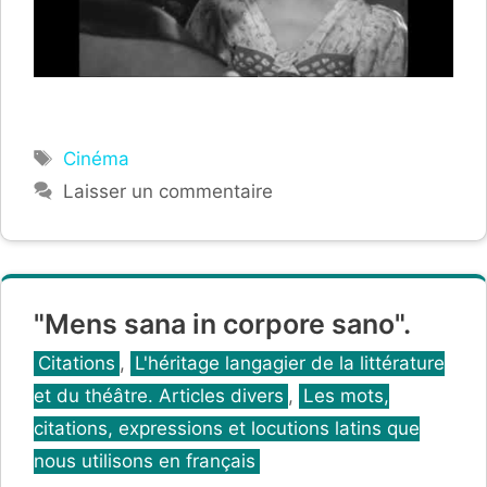
Étiquettes
Cinéma
Laisser un commentaire
"Mens sana in corpore sano".
Catégories
Citations
,
L'héritage langagier de la littérature
et du théâtre. Articles divers
,
Les mots,
citations, expressions et locutions latins que
nous utilisons en français