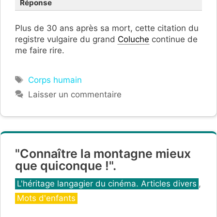
Réponse
Plus de 30 ans après sa mort, cette citation du
registre vulgaire du grand
Coluche
continue de
me faire rire.
Étiquettes
Corps humain
Laisser un commentaire
"Connaître la montagne mieux
que quiconque !".
Catégories
L'héritage langagier du cinéma. Articles divers
,
Mots d'enfants