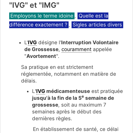
"IVG" et "IMG"
Catégories
Employons le terme idoine
,
Quelle est la
différence exactement ?
,
Sigles articles divers
L'
IVG
désigne l'
Interruption Volontaire
de Grossesse
,
couramment
appelée
"
Avortement
".
Sa pratique en est strictement
réglementée, notamment en matière de
délais.
L
'
IVG
médicamenteuse
est pratiquée
e
jusqu'à la fin de la 5
semaine de
grossesse
, soit au maximum 7
semaines après le début des
dernières règles.
En établissement de santé, ce délai