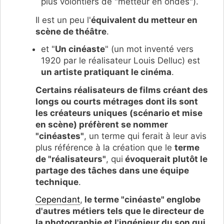
plus volontiers de "metteur en ondes").
Il est un peu l'
équivalent du metteur en
scène de théâtre
.
et "
Un cinéaste
" (un mot inventé vers
1920 par le réalisateur Louis Delluc) est
un artiste pratiquant le cinéma
.
Certains réalisateurs de films créant des
longs ou courts métrages dont ils sont
les créateurs uniques (scénario et mise
en scène) préfèrent se nommer
"cinéastes"
, un terme qui ferait à leur avis
plus référence à la création que le
terme
de "réalisateurs"
, qui
évoquerait plutôt le
partage des tâches dans une équipe
technique
.
Cependant
,
le terme "cinéaste" englobe
d'autres métiers tels que le directeur de
la photographie et l'ingénieur du son qui