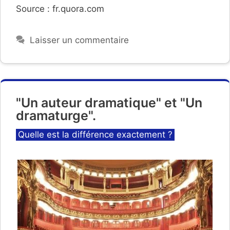
Source : fr.quora.com
Laisser un commentaire
"Un auteur dramatique" et "Un
dramaturge".
Catégories
Quelle est la différence exactement ?