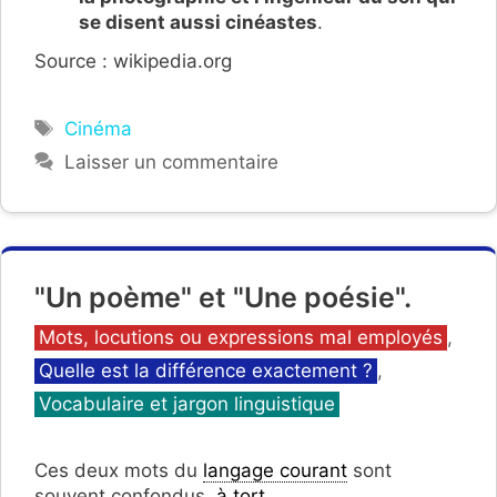
se disent aussi cinéastes
.
Source : wikipedia.org
Étiquettes
Cinéma
Laisser un commentaire
"Un poème" et "Une poésie".
Catégories
Mots, locutions ou expressions mal employés
,
Quelle est la différence exactement ?
,
Vocabulaire et jargon linguistique
Ces deux mots du
langage courant
sont
souvent confondus,
à tort
.