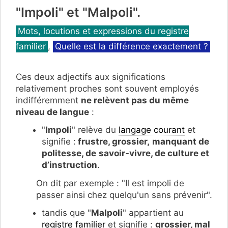
"Impoli" et "Malpoli".
Catégories
Mots, locutions et expressions du registre
familier
,
Quelle est la différence exactement ?
Ces deux adjectifs aux significations
relativement proches sont souvent employés
indifféremment
ne relèvent pas du même
niveau de langue
:
"
Impoli
" relève du
langage courant
et
signifie :
frustre, grossier,
manquant de
politesse, de
savoir-vivre, de culture et
d’instruction
.
On dit par exemple : "Il est impoli de
passer ainsi chez quelqu'un sans prévenir".
tandis que "
Malpoli
" appartient au
registre familier
et signifie :
grossier, mal