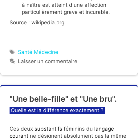
à naître est atteint d'une affection
particulièrement grave et incurable.
Source : wikipedia.org
Étiquettes
Santé Médecine
Laisser un commentaire
"Une belle-fille" et "Une bru".
Catégories
Quelle est la différence exactement ?
Ces deux
substantifs
féminins du
langage
courant
ne désignent absolument pas la même