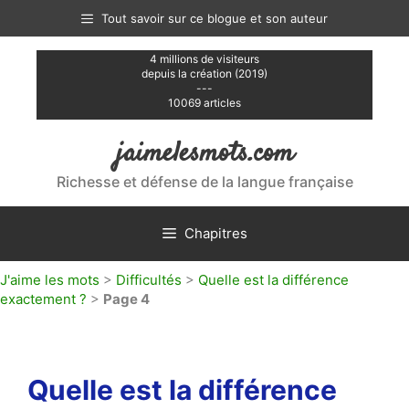
Aller
Tout savoir sur ce blogue et son auteur
au
contenu
4 millions de visiteurs
depuis la création (2019)
---
10069 articles
jaimelesmots.com
Richesse et défense de la langue française
Chapitres
J'aime les mots
>
Difficultés
>
Quelle est la différence
exactement ?
>
Page 4
Quelle est la différence