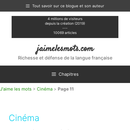
Aller
Tout savoir sur ce blogue et son auteur
au
contenu
4 millions de visiteurs
depuis la création (2019)
---
10069 articles
jaimelesmots.com
Richesse et défense de la langue française
Chapitres
J'aime les mots
>
Cinéma
>
Page 11
Cinéma