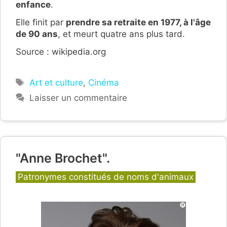
enfance
.
Elle finit par
prendre sa retraite en 1977, à l'âge
de 90 ans
, et meurt quatre ans plus tard.
Source : wikipedia.org
Étiquettes
Art et culture
,
Cinéma
Laisser un commentaire
"Anne Brochet".
Catégories
Patronymes constitués de noms d'animaux