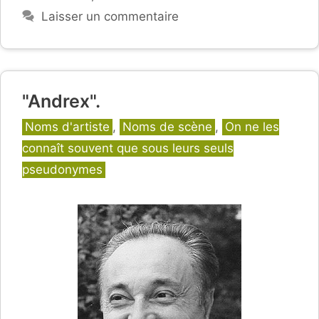
Laisser un commentaire
"Andrex".
Catégories
Noms d'artiste
,
Noms de scène
,
On ne les
connaît souvent que sous leurs seuls
pseudonymes