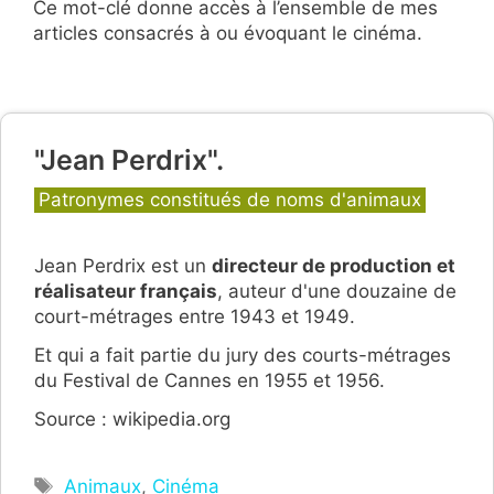
Ce mot-clé donne accès à l’ensemble de mes
articles consacrés à ou évoquant le cinéma.
"Jean Perdrix".
Catégories
Patronymes constitués de noms d'animaux
Jean Perdrix est un
directeur de production et
réalisateur français
, auteur d'une douzaine de
court-métrages entre 1943 et 1949.
Et qui a fait partie du jury des courts-métrages
du Festival de Cannes en 1955 et 1956.
Source : wikipedia.org
Étiquettes
Animaux
,
Cinéma