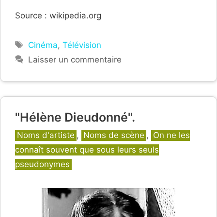
Source : wikipedia.org
Étiquettes
Cinéma
,
Télévision
Laisser un commentaire
"Hélène Dieudonné".
Catégories
Noms d'artiste
,
Noms de scène
,
On ne les
connaît souvent que sous leurs seuls
pseudonymes