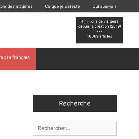
able des matières
Ce que je déteste
Qui suis-je ?
4 millions de visiteurs
depuis la création (2019)
---
10069 articles
ec le français
Recherche
Rechercher :