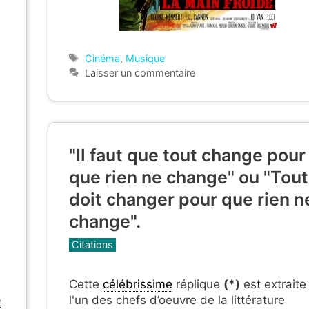
Étiquettes
Cinéma
,
Musique
Laisser un commentaire
"Il faut que tout change pour
que rien ne change" ou "Tout
doit changer pour que rien n
change".
Catégories
Citations
Cette
célébrissime
réplique
(*)
est extraite
l'un des chefs d’oeuvre de la littérature
e