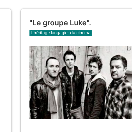
"Le groupe Luke".
Catégories
L'héritage langagier du cinéma