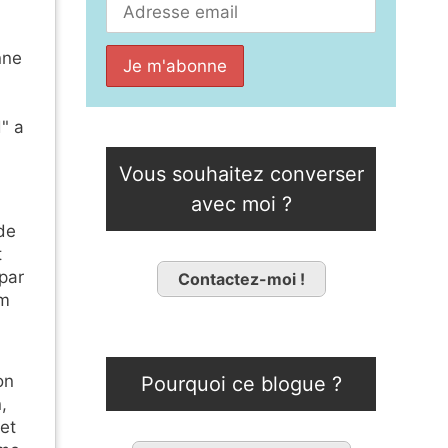
nne
" a
Vous souhaitez converser
avec moi ?
 de
t
 par
Contactez-moi !
lm
on
Pourquoi ce blogue ?
,
et