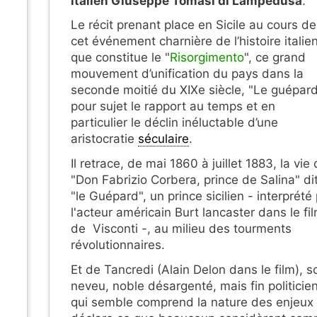
italien Giuseppe Tomasi di Lampedusa
.
Le récit prenant place en Sicile au cours de
cet événement charnière de l’histoire italie
que constitue le "
Risorgimento
", ce grand
mouvement d’unification du pays dans la
seconde moitié du XIXe siècle, "Le guépard
pour sujet le rapport au temps et en
particulier le déclin inéluctable d’une
aristocratie
séculaire
.
Il retrace, de mai 1860 à juillet 1883, la vie
"Don Fabrizio Corbera, prince de Salina" di
"le Guépard", un prince sicilien - interprété
l'acteur américain Burt lancaster dans le fi
de Visconti -, au milieu des tourments
révolutionnaires.
Et de Tancredi (Alain Delon dans le film), s
neveu, noble désargenté, mais fin politicien
qui semble comprend la nature des enjeux 