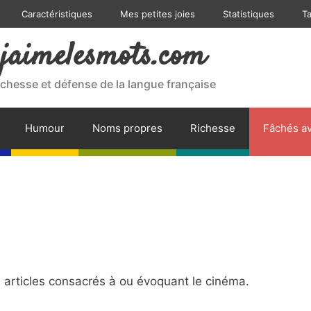
Caractéristiques
Mes petites joies
Statistiques
T
jaimelesmots.com
ichesse et défense de la langue française
Humour
Noms propres
Richesse
Fâchés av
articles consacrés à ou évoquant le cinéma.