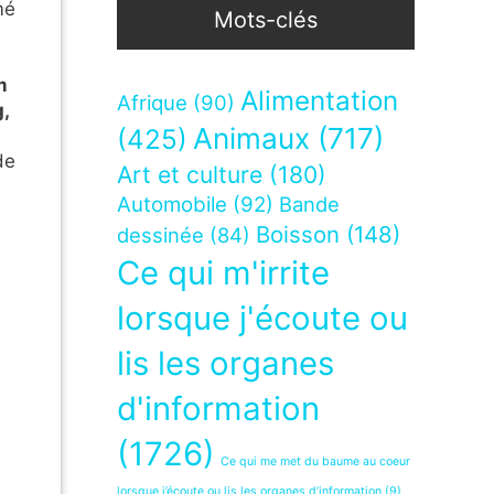
mé
Mots-clés
m
Alimentation
Afrique
(90)
,
Animaux
(717)
(425)
de
Art et culture
(180)
Automobile
(92)
Bande
Boisson
(148)
dessinée
(84)
Ce qui m'irrite
lorsque j'écoute ou
lis les organes
d'information
(1726)
Ce qui me met du baume au coeur
lorsque j’écoute ou lis les organes d’information
(9)