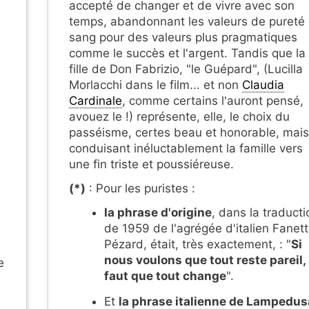
accepté de changer et de vivre avec son
temps, abandonnant les valeurs de pureté
sang pour des valeurs plus pragmatiques
comme le succès et l'argent. Tandis que la
fille de Don Fabrizio, "le Guépard", (Lucilla
Morlacchi dans le film... et non
Claudia
Cardinale
, comme certains l'auront pensé,
avouez le !) représente, elle, le choix du
passéisme, certes beau et honorable, mais
conduisant inéluctablement la famille vers
une fin triste et poussiéreuse.
(*)
: Pour les puristes :
la phrase d'origine
, dans la traducti
de 1959 de l'agrégée d'italien Fanet
Pézard, était, très exactement, : "
Si
nous voulons que tout reste pareil, 
e
faut que tout change
".
Et
la phrase italienne de Lampedus