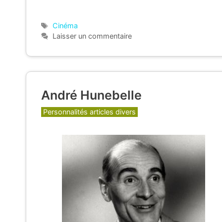
Étiquettes
Cinéma
Laisser un commentaire
André Hunebelle
Catégories
Personnalités articles divers