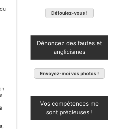
 du
Défoulez-vous !
Dénoncez des fautes et
anglicismes
Envoyez-moi vos photos !
on
te
Vos compétences me
il
sont précieuses !
a
,