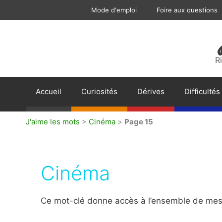
Aller
Mode d'emploi
Foire aux questions
au
contenu
R
Accueil
Curiosités
Dérives
Difficultés
J'aime les mots
>
Cinéma
>
Page 15
Cinéma
Ce mot-clé donne accès à l’ensemble de mes 