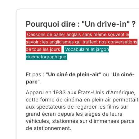
Pourquoi dire : "Un drive-in" ?
Catégories
Cessons de parler anglais sans même souvent le
savoir : les anglicismes qui truffent nos conversations
de tous les jours
,
Vocabulaire et jargon
cinématographique
Et pas : "
Un ciné de plein-air
" ou "
Un ciné-
parc
".
Apparu en 1933 aux États-Unis d'Amérique,
cette forme de cinéma en plein air permettait
aux spectateurs de regarder les films sur
grand écran depuis les sièges de leurs
véhicules, stationnés sur d'immenses parcs
de stationnement.