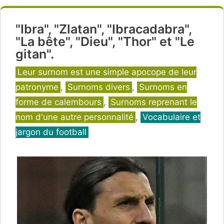
"Ibra", "Zlatan", "Ibracadabra",
"La bête", "Dieu", "Thor" et "Le
gitan".
Catégories
Leur surnom est une simple apocope de leur
patronyme
,
Surnoms divers
,
Surnoms en
forme de calembours
,
Surnoms reprenant le
nom d'une autre personnalité
,
Vocabulaire et
jargon du football