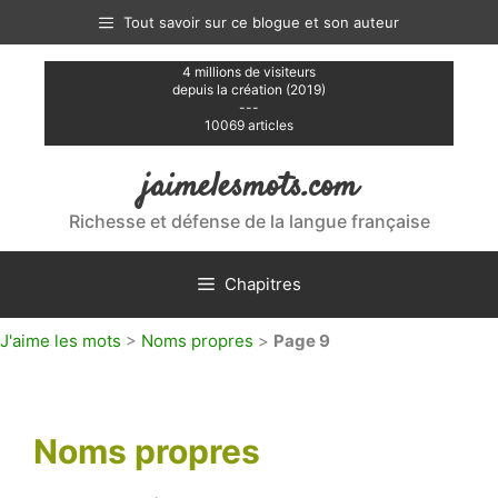
Aller
Tout savoir sur ce blogue et son auteur
au
contenu
4 millions de visiteurs
depuis la création (2019)
---
10069 articles
jaimelesmots.com
Richesse et défense de la langue française
Chapitres
J'aime les mots
>
Noms propres
>
Page 9
Noms propres