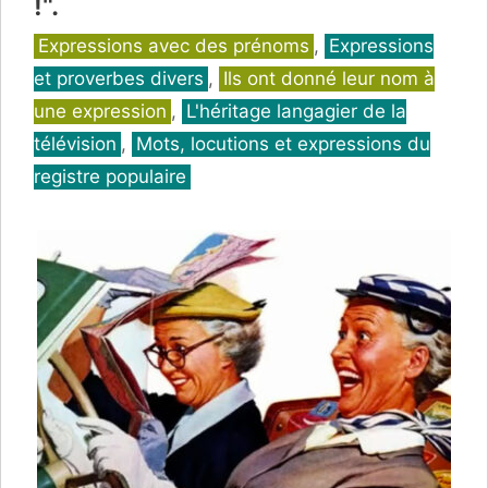
!".
Catégories
Expressions avec des prénoms
,
Expressions
et proverbes divers
,
Ils ont donné leur nom à
une expression
,
L'héritage langagier de la
télévision
,
Mots, locutions et expressions du
registre populaire