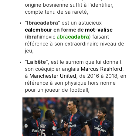
origine bosnienne suffit à l'identifier,
compte tenu de sa rareté,
"
Ibracadabra
" est un astucieux
calembour
en forme de
mot-valise
(
ibra
himovic
abra
cadabra
) faisant
référence à son extraordinaire niveau de
jeu,
"
La bête
", est le surnom que lui donnait
son coéquipier anglais
Marcus Rashford
,
à
Manchester United
, de 2016 à 2018, en
référence à son physique hors norme
pour un joueur de football,