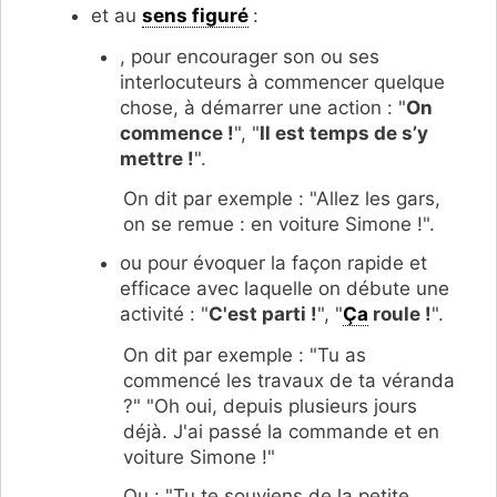
et au
sens figuré
:
, pour encourager son ou ses
interlocuteurs à commencer quelque
chose, à démarrer une action : "
On
commence !
", "
Il est temps de s’y
mettre !
".
On dit par exemple : "Allez les gars,
on se remue : en voiture Simone !".
ou pour évoquer la façon rapide et
efficace avec laquelle on débute une
activité : "
C'est parti !
", "
Ça
roule !
".
On dit par exemple : "Tu as
commencé les travaux de ta véranda
?" "Oh oui, depuis plusieurs jours
déjà. J'ai passé la commande et en
voiture Simone !"
Ou : "Tu te souviens de la petite