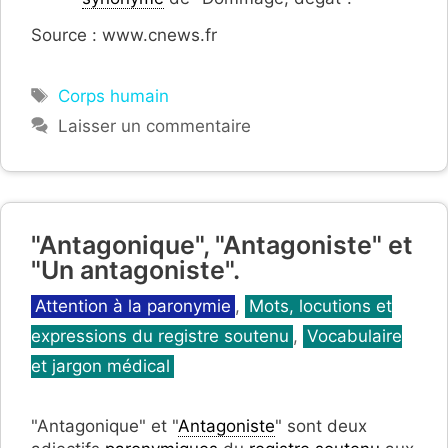
Source : www.cnews.fr
Étiquettes
Corps humain
Laisser un commentaire
"Antagonique", "Antagoniste" et
"Un antagoniste".
Catégories
Attention à la paronymie
,
Mots, locutions et
expressions du registre soutenu
,
Vocabulaire
et jargon médical
"Antagonique" et "
Antagoniste
" sont deux