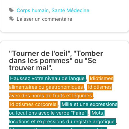
Étiquettes
Corps humain
,
Santé Médecine
Laisser un commentaire
"Tourner de l'oeil", "Tomber
dans les pommes" ou "Se
trouver mal".
Catégories
Haussez votre niveau de langue
,
Idiotismes
alimentaires ou gastronomiques
,
Idiotismes
avec des noms de fruits et légumes
,
Idiotismes corporels
,
Mille et une expressions
ou locutions avec le verbe "Faire"
,
Mots,
locutions et expressions du registre argotique
,