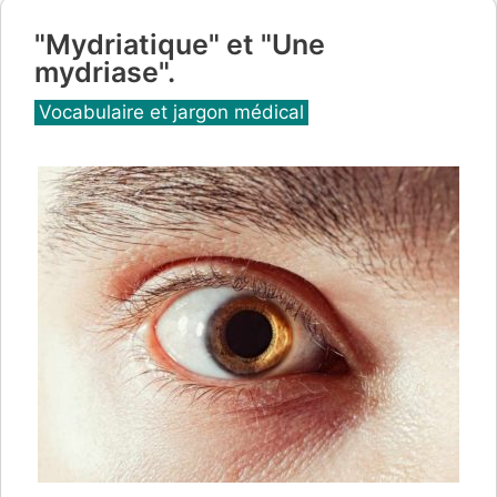
"Mydriatique" et "Une
mydriase".
Catégories
Vocabulaire et jargon médical