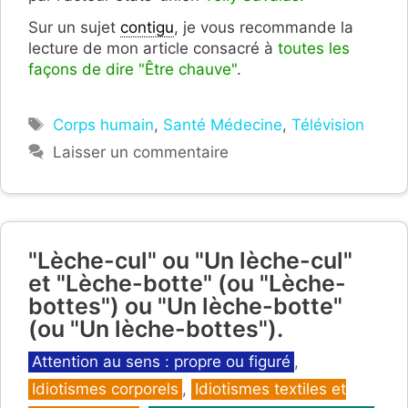
Sur un sujet
contigu
, je vous recommande la
lecture de mon article consacré à
toutes les
façons de dire "Être chauve"
.
Étiquettes
Corps humain
,
Santé Médecine
,
Télévision
Laisser un commentaire
"Lèche-cul" ou "Un lèche-cul"
et "Lèche-botte" (ou "Lèche-
bottes") ou "Un lèche-botte"
(ou "Un lèche-bottes").
Catégories
Attention au sens : propre ou figuré
,
Idiotismes corporels
,
Idiotismes textiles et