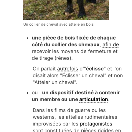
Un collier de cheval avec attelle en bois
une pièce de bois fixée de chaque
côté du collier des chevaux
,
afin de
recevoir les moyens de fermeture et
de tirage (rênes).
On parlait
autrefois
d'"
éclisse
" et l'on
disait alors "Éclisser un cheval" et non
"Atteler un cheval".
ou :
un dispositif destiné à contenir
un membre ou une
articulation
.
Dans les films de guerre ou les
westerns, les attelles rudimentaires
improvisées par les
protagonistes
sont constituées de pièces rigides en