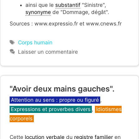
ainsi que le
substantif
"Sinistre",
synonyme
de "Dommage, dégât".
Sources : www.expressio.fr et www.cnews.fr
Étiquettes
Corps humain
Laisser un commentaire
"Avoir deux mains gauches".
Catégories
Attention au sens : propre ou figuré
,
Expressions et proverbes divers
,
Idiotismes
corporels
Cette
locution verbale
du
registre familier
en