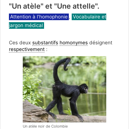
"Un atèle" et "Une attelle".
Catégories
Attention à l'homophonie
,
Vocabulaire et
jargon médical
Ces deux
substantifs
homonymes
désignent
respectivement
:
Un atèle noir de Colombie