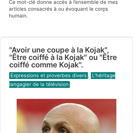
Ce mot-clé donne accès à l’ensemble de mes
articles consacrés à ou évoquant le corps
humain.
"Avoir une coupe à la Kojak",
"Être coiffé à la Kojak" ou "Être
coiffé comme Kojak".
Catégories
Expressions et proverbes divers
,
L'héritage
langagier de la télévision