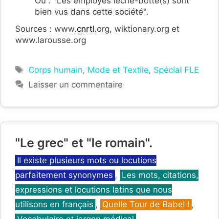
Ou : "Les employés lèche-botte(s) sont
bien vus dans cette société".
Sources : www.
cnrtl
.org, wiktionary.org et
www.larousse.org
Étiquettes
Corps humain
,
Mode et Textile
,
Spécial FLE
Laisser un commentaire
"Le grec" et "le romain".
Catégories
Il existe plusieurs mots ou locutions
parfaitement synonymes
,
Les mots, citations,
expressions et locutions latins que nous
utilisons en français
,
Quelle Tour de Babel !
,