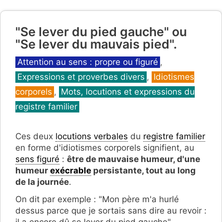
"Se lever du pied gauche" ou
"Se lever du mauvais pied".
Catégories
Attention au sens : propre ou figuré
,
Expressions et proverbes divers
,
Idiotismes
corporels
,
Mots, locutions et expressions du
registre familier
Ces deux
locutions verbales
du
registre familier
en forme d'idiotismes corporels signifient, au
sens figuré
:
être de mauvaise humeur, d'une
humeur
exécrable
persistante, tout au long
de la journée
.
On dit par exemple : "Mon père m'a hurlé
dessus parce que je sortais sans dire au revoir :
il a encore dû se lever du pied gauche".