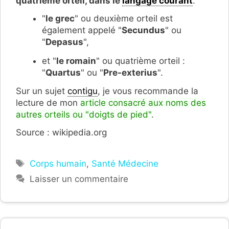
quatrième orteil, dans le
langage courant
.
"
le grec
" ou deuxième orteil est
également appelé "
Secundus
" ou
"
Depasus
",
et "
le romain
" ou quatrième orteil :
"
Quartus
" ou "
Pre-exterius
".
Sur un sujet
contigu
, je vous recommande la
lecture de mon
article consacré aux noms des
autres orteils ou "doigts de pied"
.
Source : wikipedia.org
Étiquettes
Corps humain
,
Santé Médecine
Laisser un commentaire