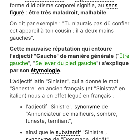
forme d'idiotisme corporel signifie, au
sens
figuré
:
être très maladroit, malhabile
.
On dit par exemple : "Tu n'aurais pas dû confier
cet appareil à ton cousin : il a deux mains
gauches".
Cette mauvaise réputation qui entoure
l'adjectif "Gauche" de manière générale
("
Être
gauche
", "
Se lever du pied gauche
")
s’explique
par son
étymologie
.
L’adjectif latin "Sinister", qui a donné le mot
"Senestre" en ancien français (et "Sinistra" en
italien) nous a en effet légué en français :
l'adjectif "Sinistre",
synonyme
de
"Annonciateur de malheurs, sombre,
funeste, terrifiant",
ainsi que le
substantif
"Sinistre",
synonyme
de "Dommage, dégât".