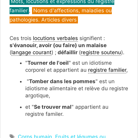
Mots, locutions et expressions du registre
familier
,
Noms d'affections, maladies ou
pathologies. Articles divers
Ces trois
locutions verbales
signifient :
s'évanouir, avoir (ou faire) un malaise
(
langage courant
) ;
défaillir
(
registre soutenu
).
"
Tourner de l'oeil
" est un idiotisme
corporel et appartient au
registre familier
,
"
Tomber dans les pommes
" est un
idiotisme alimentaire et relève du registre
argotique,
et "
Se trouver mal
" appartient au
registre familer.
Étiquettes
Corps humain
,
Fruits et légumes ou