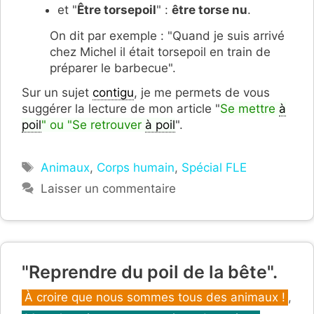
et "
Être torsepoil
" :
être torse nu
.
On dit par exemple : "Quand je suis arrivé
chez Michel il était torsepoil en train de
préparer le barbecue".
Sur un sujet
contigu
, je me permets de vous
suggérer la lecture de mon article "
Se mettre
à
poil
" ou "Se retrouver
à poil
".
Étiquettes
Animaux
,
Corps humain
,
Spécial FLE
Laisser un commentaire
"Reprendre du poil de la bête".
Catégories
À croire que nous sommes tous des animaux !
,