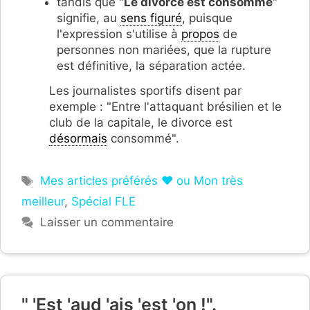
tandis que "
Le divorce est consommé
"
signifie, au
sens figuré
, puisque
l'expression s'utilise à
propos
de
personnes non mariées, que la rupture
est définitive, la séparation actée.
Les journalistes sportifs disent par
exemple : "Entre l'attaquant brésilien et le
club de la capitale, le divorce est
désormais
consommé".
Étiquettes
Mes articles préférés ❤ ou Mon très
meilleur
,
Spécial FLE
Laisser un commentaire
" 'Est 'aud 'ais 'est 'on !".