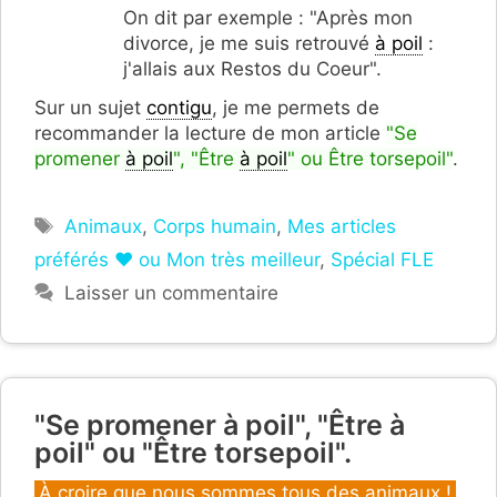
On dit par exemple : "Après mon
divorce, je me suis retrouvé
à poil
:
j'allais aux Restos du Coeur".
Sur un sujet
contigu
, je me permets de
recommander la lecture de mon article
"Se
promener
à poil
", "Être
à poil
" ou Être torsepoil"
.
Étiquettes
Animaux
,
Corps humain
,
Mes articles
préférés ❤ ou Mon très meilleur
,
Spécial FLE
Laisser un commentaire
"Se promener à poil", "Être à
poil" ou "Être torsepoil".
Catégories
À croire que nous sommes tous des animaux !
,