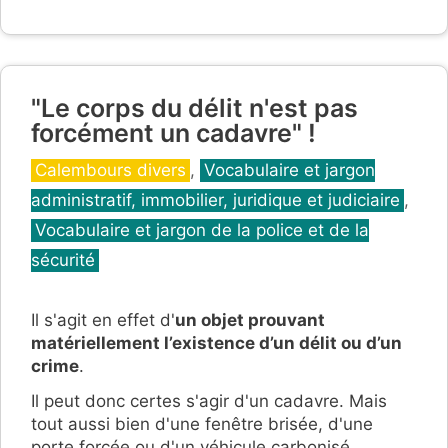
"Le corps du délit n'est pas
forcément un cadavre" !
Catégories
Calembours divers
,
Vocabulaire et jargon
administratif, immobilier, juridique et judiciaire
,
Vocabulaire et jargon de la police et de la
sécurité
Il s'agit en effet d'
un objet prouvant
matériellement l’existence d’un délit ou d’un
crime
.
Il peut donc certes s'agir d'un cadavre. Mais
tout aussi bien d'une fenêtre brisée, d'une
porte forcée ou d'un véhicule carbonisé.