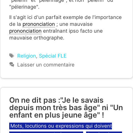
"pèlerin" et "pèlerinage", et non "pélerin" ou
"pélerinage".
Il s'agit ici d'un parfait exemple de l'importance
de la
prononciation
; une mauvaise
prononciation
entraînant ipso facto une
mauvaise orthographe.
Étiquettes
Religion
,
Spécial FLE
Laisser un commentaire
On ne dit pas :"Je le savais
depuis mon très bas âge" ni "Un
enfant en plus jeune âge" !
Catégories
Mots, locutions ou expressions qui doivent