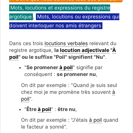
Mots, locutions et expressions du registre
argotique
,
Mots, locutions ou expressions qui
doivent interloquer nos amis étrangers
Dans ces trois
locutions verbales
relevant du
registre argotique,
la
locution adjectivale
"
À
poil
" ou le suffixe "Poil" signifient "Nu"
.
"
Se promener
à poil
" signifie par
conséquent :
se promener nu
,
On dit par exemple : "Quand je suis seul
chez moi je me promène très souvent
à
poil
".
"
Être
à poil
" :
être nu
,
On dit par exemple : "J'étais
à poil
quand
le facteur a sonné".