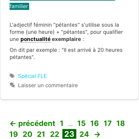
familier
L'adjectif féminin "pétantes" s'utilise sous la
forme (une heure) + "pétantes", pour qualifier
une
ponctualité
exemplaire
:
On dit par exemple : "Il est arrivé à 20 heures
pétantes".
Étiquettes
Spécial FLE
Laisser un commentaire
Page
Page
Page
Page
Page
Pa
←
précédent
1
15
16
17
18
…
Page
Page
Page
Page
Page
23
19
20
21
22
24
→