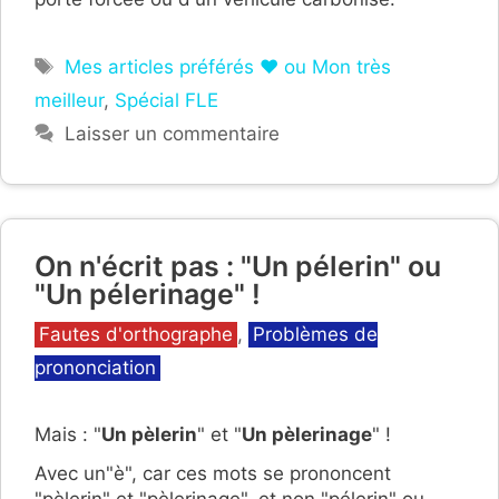
Étiquettes
Mes articles préférés ❤ ou Mon très
meilleur
,
Spécial FLE
Laisser un commentaire
On n'écrit pas : "Un pélerin" ou
"Un pélerinage" !
Catégories
Fautes d'orthographe
,
Problèmes de
prononciation
Mais : "
Un pèlerin
" et "
Un pèlerinage
" !
Avec un"è", car ces mots se prononcent