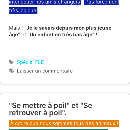
interloquer nos amis étrangers
,
Pas forcément
très logique
Mais : "
Je le savais depuis mon plus jeune
âge
" et "
Un enfant en très bas âge
" !
Étiquettes
Spécial FLE
Laisser un commentaire
"Se mettre à poil" et "Se
retrouver à poil".
Catégories
À croire que nous sommes tous des animaux !
,