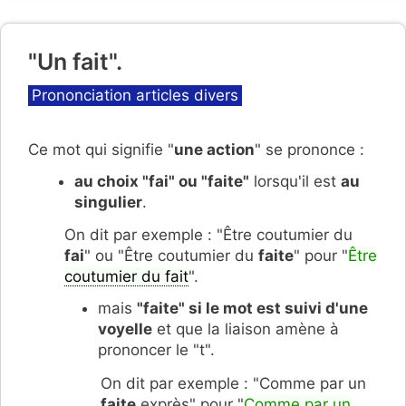
"Un fait".
Catégories
Prononciation articles divers
Ce mot qui signifie "
une action
" se prononce :
au choix "fai" ou "faite"
lorsqu'il est
au
singulier
.
On dit par exemple : "Être coutumier du
fai
" ou "Être coutumier du
faite
" pour "
Être
coutumier du fait
".
mais
"faite" si le mot est suivi d'une
voyelle
et que la liaison amène à
prononcer le "t".
On dit par exemple : "Comme par un
faite
exprès" pour "
Comme par un