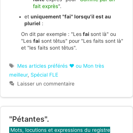
fait exprès
".
et
uniquement "fai" lorsqu'il est au
pluriel
:
On dit par exemple : "Les
fai
sont là" ou
"Les
fai
sont têtus" pour "Les faits sont là"
et "les faits sont têtus".
Étiquettes
Mes articles préférés ❤ ou Mon très
meilleur
,
Spécial FLE
Laisser un commentaire
"Pétantes".
Catégories
Mots, locutions et expressions du registre