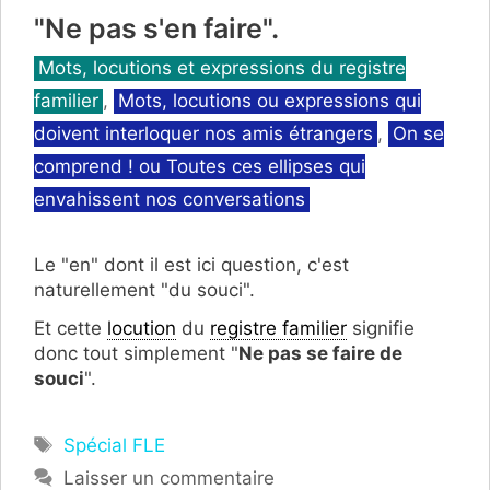
"Ne pas s'en faire".
Catégories
Mots, locutions et expressions du registre
familier
,
Mots, locutions ou expressions qui
doivent interloquer nos amis étrangers
,
On se
comprend ! ou Toutes ces ellipses qui
envahissent nos conversations
Le "en" dont il est ici question, c'est
naturellement "du souci".
Et cette
locution
du
registre familier
signifie
donc tout simplement "
Ne pas se faire de
souci
".
Étiquettes
Spécial FLE
Laisser un commentaire