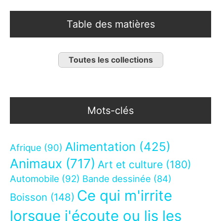
Table des matières
Toutes les collections
Mots-clés
Alimentation
(425)
Afrique
(90)
Animaux
(717)
Art et culture
(180)
Automobile
(92)
Bande dessinée
(84)
Ce qui m'irrite
Boisson
(148)
lorsque j'écoute ou lis les