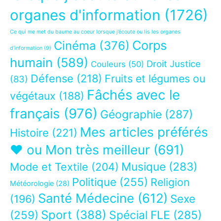
organes d'information
(1726)
Ce qui me met du baume au coeur lorsque j’écoute ou lis les organes
Corps
Cinéma
(376)
d’information
(9)
humain
(589)
Droit Justice
Couleurs
(50)
Défense
(218)
Fruits et légumes ou
(83)
Fâchés avec le
végétaux
(188)
français
(976)
Géographie
(287)
Mes articles préférés
Histoire
(221)
❤ ou Mon très meilleur
(691)
Musique
(283)
Mode et Textile
(204)
Politique
(255)
Religion
Météorologie
(28)
Santé Médecine
(612)
Sexe
(196)
Sport
(388)
(259)
Spécial FLE
(285)