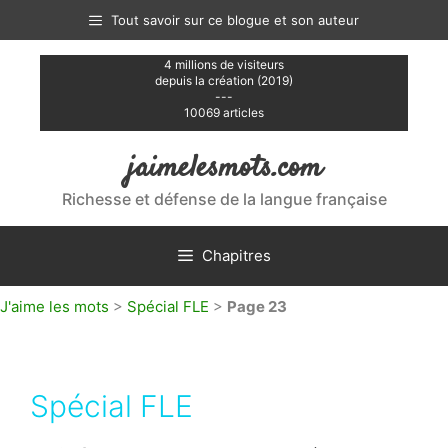
Aller
Tout savoir sur ce blogue et son auteur
au
contenu
4 millions de visiteurs
depuis la création (2019)
---
10069 articles
jaimelesmots.com
Richesse et défense de la langue française
Chapitres
J'aime les mots
>
Spécial FLE
>
Page 23
Spécial FLE