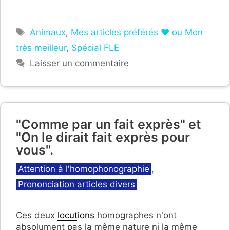
Étiquettes
Animaux
,
Mes articles préférés ❤ ou Mon
très meilleur
,
Spécial FLE
Laisser un commentaire
"Comme par un fait exprès" et
"On le dirait fait exprès pour
vous".
Catégories
Attention à l'homophonographie
,
Prononciation articles divers
Ces deux
locutions
homographes n'ont
absolument pas la même nature ni la même