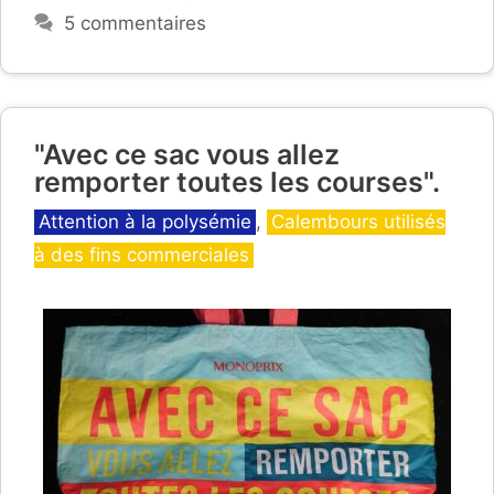
5 commentaires
"Avec ce sac vous allez
remporter toutes les courses".
Catégories
Attention à la polysémie
,
Calembours utilisés
à des fins commerciales