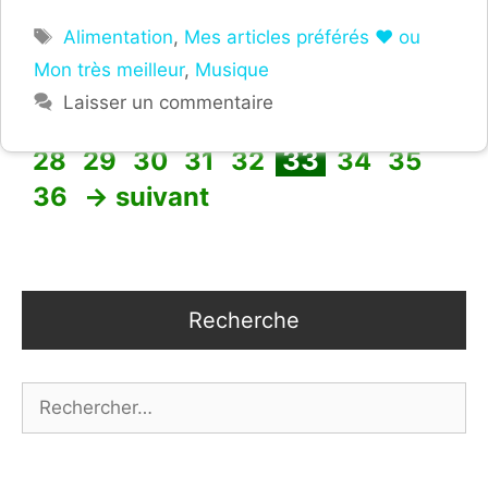
Étiquettes
Alimentation
,
Mes articles préférés ❤ ou
Mon très meilleur
,
Musique
Laisser un commentaire
Page
Page
Page
Page
Page
←
précédent
1
25
26
27
…
Page
Page
Page
Page
Page
Page
Page
Pag
33
28
29
30
31
32
34
35
36
→
suivant
Recherche
Rechercher :