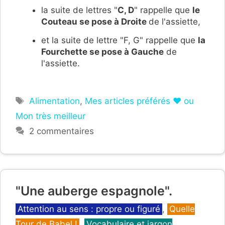
la suite de lettres "
C, D
" rappelle que
le
Couteau se pose à Droite
de l'assiette,
et la suite de lettre "F, G" rappelle que
la
Fourchette se pose à Gauche
de
l'assiette.
Étiquettes
Alimentation
,
Mes articles préférés ❤ ou
Mon très meilleur
2 commentaires
"Une auberge espagnole".
Catégories
Attention au sens : propre ou figuré
,
Quelle
Tour de Babel !
,
Vocabulaire et jargon