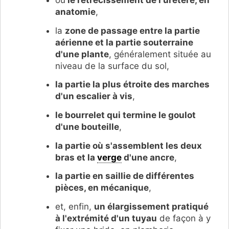
ou
le rétrécissement de l'uretère, en
anatomie
,
la
zone de passage entre la partie
aérienne et la partie souterraine
d'une plante
, généralement située au
niveau de la surface du sol,
la partie la plus étroite des marches
d'un escalier à vis
,
le bourrelet qui termine le goulot
d'une bouteille
,
la partie où s'assemblent les deux
bras et la
verge
d'une ancre
,
la p
artie en saillie de différentes
pièces
, en mécanique
,
et, enfin,
un élargissement pratiqué
à l'extrémité d'un tuyau
de façon à y