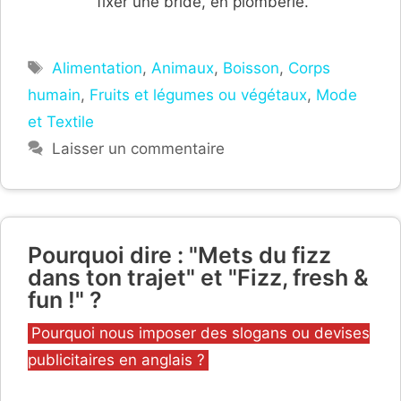
fixer une bride, en plomberie.
Étiquettes
Alimentation
,
Animaux
,
Boisson
,
Corps
humain
,
Fruits et légumes ou végétaux
,
Mode
et Textile
Laisser un commentaire
Pourquoi dire : "Mets du fizz
dans ton trajet" et "Fizz, fresh &
fun !" ?
Catégories
Pourquoi nous imposer des slogans ou devises
publicitaires en anglais ?