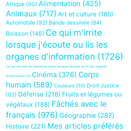
Alimentation
(425)
Afrique
(90)
Animaux
(717)
Art et culture
(180)
Automobile
(92)
Bande dessinée
(84)
Ce qui m'irrite
Boisson
(148)
lorsque j'écoute ou lis les
organes d'information
(1726)
Ce qui me met du baume au coeur lorsque j’écoute ou lis les organes
Corps
Cinéma
(376)
d’information
(9)
humain
(589)
Droit Justice
Couleurs
(50)
Défense
(218)
Fruits et légumes ou
(83)
Fâchés avec le
végétaux
(188)
français
(976)
Géographie
(287)
Mes articles préférés
Histoire
(221)