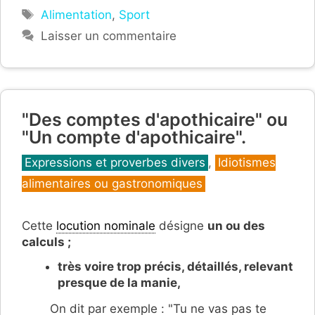
Étiquettes
Alimentation
,
Sport
Laisser un commentaire
"Des comptes d'apothicaire" ou
"Un compte d'apothicaire".
Catégories
Expressions et proverbes divers
,
Idiotismes
alimentaires ou gastronomiques
Cette
locution nominale
désigne
un ou des
calculs ;
très voire trop précis, détaillés, relevant
presque de la manie,
On dit par exemple : "Tu ne vas pas te