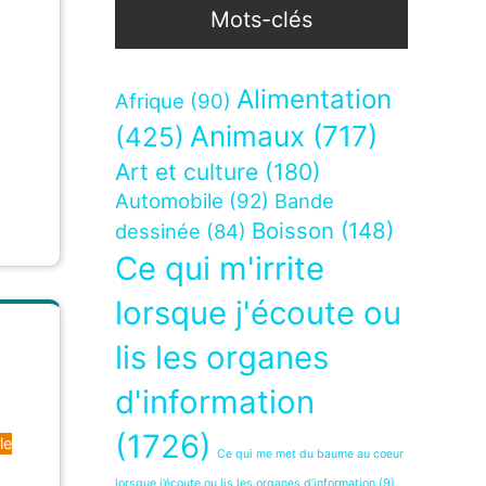
Mots-clés
Alimentation
Afrique
(90)
Animaux
(717)
(425)
Art et culture
(180)
Automobile
(92)
Bande
Boisson
(148)
dessinée
(84)
Ce qui m'irrite
lorsque j'écoute ou
lis les organes
d'information
(1726)
le
Ce qui me met du baume au coeur
lorsque j’écoute ou lis les organes d’information
(9)