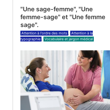
"Une sage-femme", "Une
femme-sage" et "Une femme
sage".
Catégories
Attention à l'ordre des mots
,
Attention à la
typographie
,
Vocabulaire et jargon médical