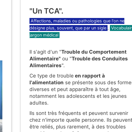
"Un TCA".
Catégories
Affections, maladies ou pathologies que l'on ne
désigne plus, souvent, que par un sigle
,
Vocabulair
jargon médical
Il s'agit d'un "
Trouble du Comportement
Alimentaire"
ou "
Trouble des Conduites
Alimentaires
".
Ce type de trouble
en rapport à
l'alimentation
se présente sous des forme
diverses et peut apparaître à tout âge,
notamment les adolescents et les jeunes
adultes.
Ils sont très fréquents et peuvent survenir
chez n'importe quelle personne. Ils peuven
être reliés, plus rarement, à des troubles