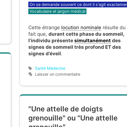
Catégories
On se demande souvent ce dont il s'agit exacteme
Vocabulaire et jargon médical
Cette étrange
locution nominale
résulte du
fait que,
durant cette phase du sommeil,
l’individu présente
simultanément
des
signes de sommeil très profond ET des
signes d’éveil
.
Étiquettes
Santé Médecine
Laisser un commentaire
"Une attelle de doigts
grenouille" ou "Une attelle