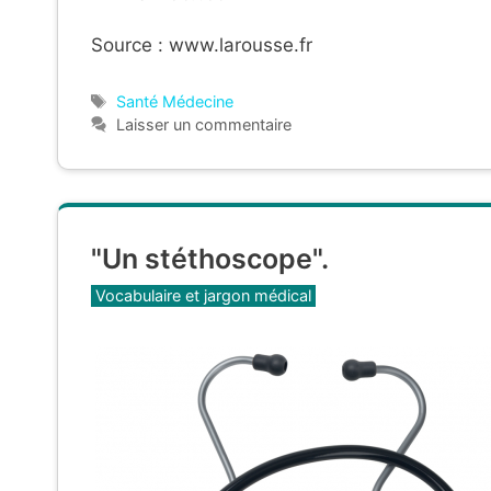
Source : www.larousse.fr
Étiquettes
Santé Médecine
Laisser un commentaire
"Un stéthoscope".
Catégories
Vocabulaire et jargon médical