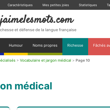
Caractéristiques
Mes petites joies
Statistiques
T
jaimelesmots.com
ichesse et défense de la langue française
Humour
Noms propres
Richesse
Fâchés av
écialisés
>
Vocabulaire et jargon médical
>
Page 10
gon médical