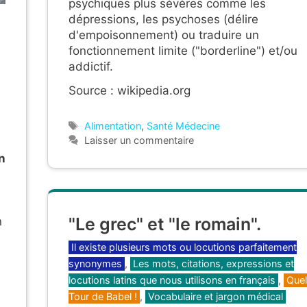
psychiques plus sévères comme les
dépressions, les psychoses (délire
d'empoisonnement) ou traduire un
fonctionnement limite ("borderline") et/ou
addictif.
Source : wikipedia.org
Étiquettes
Alimentation
,
Santé Médecine
Laisser un commentaire
n
"Le grec" et "le romain".
n
Catégories
Il existe plusieurs mots ou locutions parfaitement
synonymes
,
Les mots, citations, expressions et
locutions latins que nous utilisons en français
,
Quel
Tour de Babel !
,
Vocabulaire et jargon médical