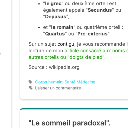
"
le grec
" ou deuxième orteil est
également appelé "
Secundus
" ou
"
Depasus
",
et "
le romain
" ou quatrième orteil :
"
Quartus
" ou "
Pre-exterius
".
Sur un sujet
contigu
, je vous recommande 
lecture de mon
article consacré aux noms 
a
autres orteils ou "doigts de pied"
.
Source : wikipedia.org
Étiquettes
Corps humain
,
Santé Médecine
Laisser un commentaire
"Le sommeil paradoxal".