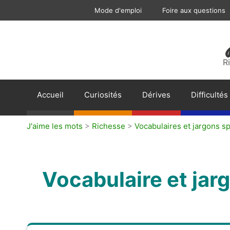
Aller
Mode d'emploi
Foire aux questions
au
contenu
R
Accueil
Curiosités
Dérives
Difficultés
J'aime les mots
>
Richesse
>
Vocabulaires et jargons sp
Vocabulaire et jar