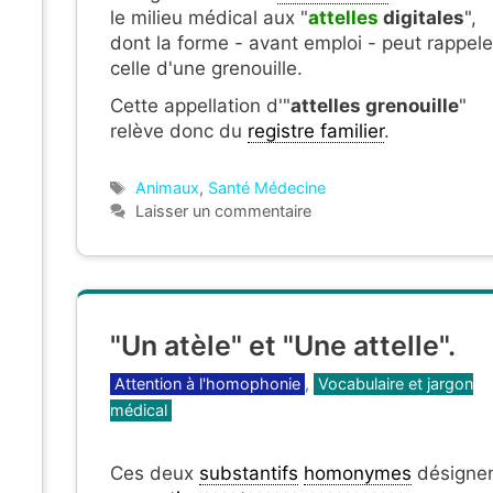
le milieu médical aux "
attelles
digitales
",
dont la forme - avant emploi - peut rappele
celle d'une grenouille.
Cette appellation d'"
attelles grenouille
"
relève donc du
registre familier
.
Étiquettes
Animaux
,
Santé Médecine
Laisser un commentaire
n
"Un atèle" et "Une attelle".
Catégories
Attention à l'homophonie
,
Vocabulaire et jargon
médical
Ces deux
substantifs
homonymes
désigne