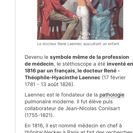
Le docteur René Laennec auscultant un enfant
Devenu le
symbole même de la profession
de médecin
, le stéthoscope a été
inventé e
1816 par un français, le docteur René -
Théophile-Hyacinthe Laennec
(
17 février
1781 - 13 août 1826
).
Laennec est le fondateur de la
pathologie
pulmonaire moderne. Il fut élève puis
collaborateur de Jean-Nicolas Corvisart
(1755-1821).
En 1816, il est nommé médecin en chef à
l’hôpital Necker à Paris et fait des recherches