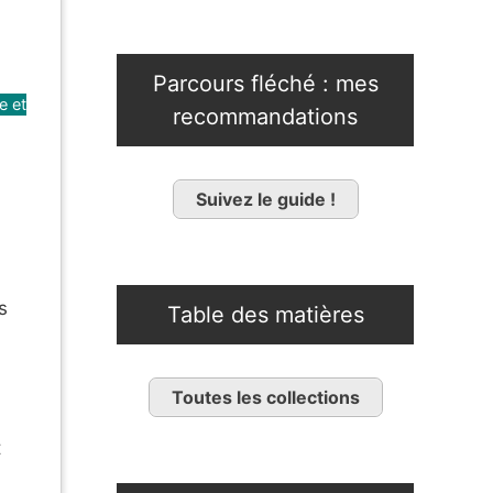
Parcours fléché : mes
e et
recommandations
Suivez le guide !
s
Table des matières
Toutes les collections
t