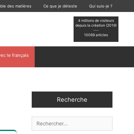
able des matières
Ce que je déteste
Qui suis-je ?
4 millions de visiteurs
depuis la création (2019)
---
10069 articles
ec le français
Recherche
Rechercher :