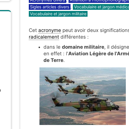
Sigles articles divers
,
Vocabulaire et jargon médica
Vocabulaire et jargon militaire
Cet
acronyme
peut avoir deux signification
radicalement
différentes :
dans le
domaine militaire
, il désign
en effet : l'
Aviation Légère de l'Arm
de Terre
.
e