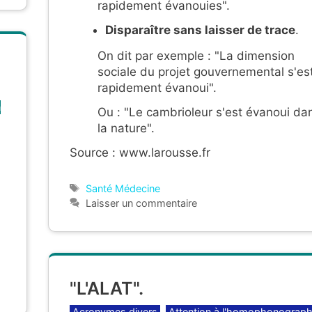
rapidement évanouies".
Disparaître sans laisser de trace
.
On dit par exemple : "La dimension
sociale du projet gouvernemental s'es
rapidement évanoui".
n
Ou : "Le cambrioleur s'est évanoui da
la nature".
Source : www.larousse.fr
Étiquettes
Santé Médecine
Laisser un commentaire
"L'ALAT".
Catégories
Acronymes divers
,
Attention à l'homophonograph