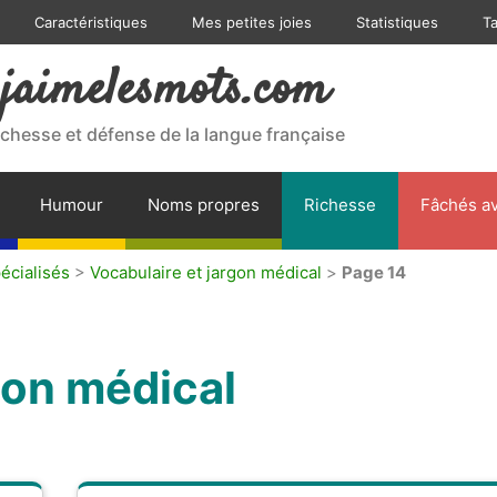
Caractéristiques
Mes petites joies
Statistiques
T
jaimelesmots.com
ichesse et défense de la langue française
Humour
Noms propres
Richesse
Fâchés av
écialisés
>
Vocabulaire et jargon médical
>
Page 14
gon médical