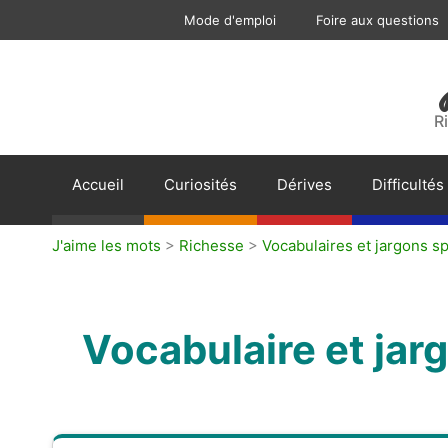
Aller
Mode d'emploi
Foire aux questions
au
contenu
R
Accueil
Curiosités
Dérives
Difficultés
J'aime les mots
>
Richesse
>
Vocabulaires et jargons sp
Vocabulaire et jar