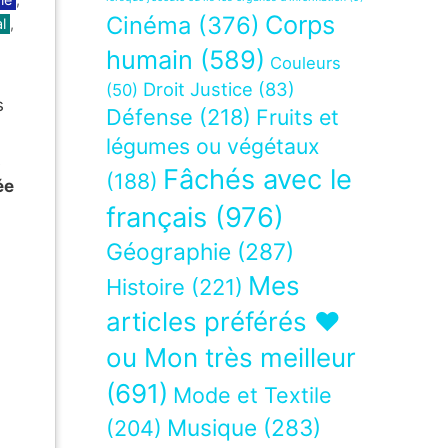
Corps
Cinéma
(376)
l
,
humain
(589)
Couleurs
Droit Justice
(83)
(50)
s
Défense
(218)
Fruits et
légumes ou végétaux
e
Fâchés avec le
(188)
ée
français
(976)
Géographie
(287)
Mes
Histoire
(221)
articles préférés ❤
ou Mon très meilleur
(691)
Mode et Textile
Musique
(283)
(204)