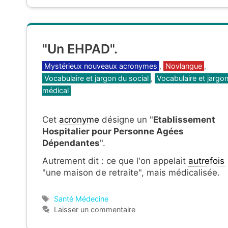
"Un EHPAD".
Catégories
Mystérieux nouveaux acronymes
,
Novlangue
,
Vocabulaire et jargon du social
,
Vocabulaire et jargo
médical
Cet
acronyme
désigne un "
Etablissement
Hospitalier pour Personne Agées
Dépendantes
".
Autrement dit : ce que l'on appelait
autrefois
"une maison de retraite", mais médicalisée.
Étiquettes
Santé Médecine
Laisser un commentaire