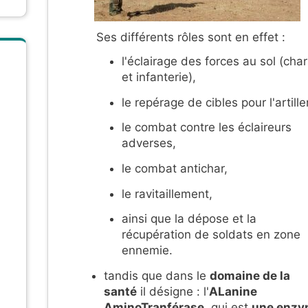
Ses différents rôles sont en effet :
l'éclairage des forces au sol (char
et infanterie),
le repérage de cibles pour l'artiller
le combat contre les éclaireurs
adverses,
le combat antichar,
le ravitaillement,
ainsi que la dépose et la
récupération de soldats en zone
ennemie.
tandis que dans le
domaine de la
santé
il désigne : l'
ALanine
AminoTranférase
, qui est
une enz