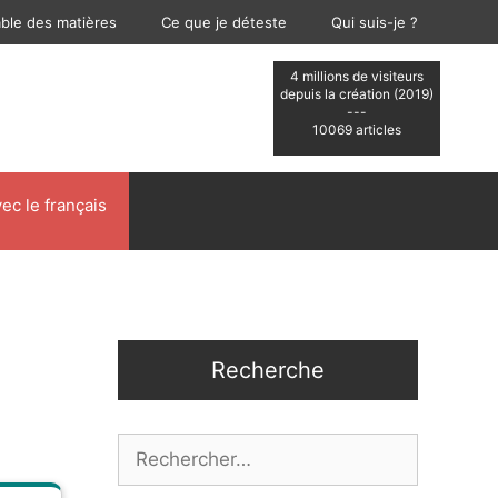
able des matières
Ce que je déteste
Qui suis-je ?
4 millions de visiteurs
depuis la création (2019)
---
10069 articles
ec le français
Recherche
Rechercher :