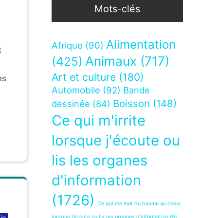
Mots-clés
Alimentation
Afrique
(90)
t
Animaux
(717)
(425)
Art et culture
(180)
ns
Automobile
(92)
Bande
Boisson
(148)
dessinée
(84)
Ce qui m'irrite
lorsque j'écoute ou
lis les organes
d'information
(1726)
Ce qui me met du baume au coeur
ie
,
lorsque j’écoute ou lis les organes d’information
(9)