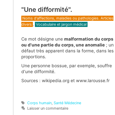
"Une difformité".
Catégories
Noms d'affections, maladies ou pathologies. Articles
divers
,
Vocabulaire et jargon médical
Ce mot désigne une
malformation du corps
ou d'une partie du corps, une anomalie
; un
défaut très apparent dans la forme, dans les
proportions.
Une personne bossue, par exemple, souffre
d'une difformité.
Sources : wikipedia.org et www.larousse.fr
Étiquettes
Corps humain
,
Santé Médecine
Laisser un commentaire