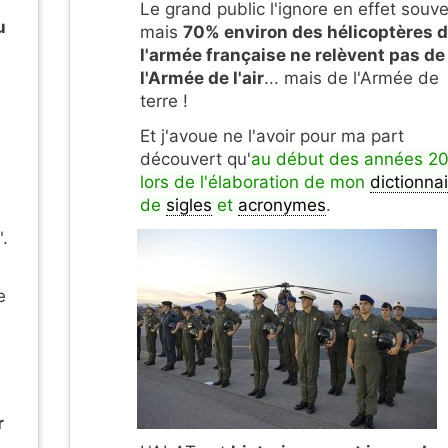
Le grand public l'ignore en effet souve
u
mais
70% environ des hélicoptères 
l'armée française ne relèvent pas de
l'Armée de l'air
... mais de l'Armée de
terre !
Et j'avoue ne l'avoir pour ma part
découvert qu'
au début des années 2
lors de l'élaboration de mon
dictionna
de
sigles
et
acronymes
.
.
e
r