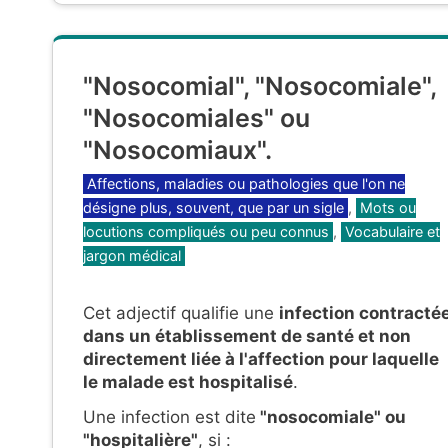
"Nosocomial", "Nosocomiale",
"Nosocomiales" ou
"Nosocomiaux".
Catégories
Affections, maladies ou pathologies que l'on ne
désigne plus, souvent, que par un sigle
,
Mots ou
locutions compliqués ou peu connus
,
Vocabulaire et
jargon médical
Cet adjectif qualifie une
infection contracté
dans un établissement de santé et non
directement liée à l'affection pour laquelle
le malade est hospitalisé
.
Une infection est dite
"nosocomiale" ou
"hospitalière"
, si :