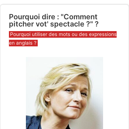
Pourquoi dire : "Comment
pitcher vot' spectacle ?" ?
Catégories
Pourquoi utiliser des mots ou des expressions
en anglais ?