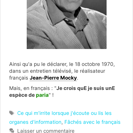
Ainsi qu'a pu le déclarer, le 18 octobre 1970,
dans un entretien télévisé, le réalisateur
français
Jean-Pierre Mocky
.
Mais, en français : "
Je crois quE je suis unE
espèce de
paria
" !
Étiquettes
Ce qui m'irrite lorsque j'écoute ou lis les
organes d'information
,
Fâchés avec le français
Laisser un commentaire