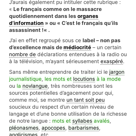
J’aurais également pu intituler cette rubrique :
«
Le français comme on le massacre
quotidiennement dans les
organes
d’information
» ou «
C’est le français qu’ils
assassinent !« .
J’ai en effet regroupé sous ce
label – non pas
d’excellence mais de
médiocrité
– un certain
nombre de
déclarations entendues à la radio ou
à la télévision, m’ayant sérieusement
exaspéré
.
Sans même entreprendre de traiter ici le
jargon
journalistique
,
les mots et
locutions
à la mode
ou
la
novlangue
, très nombreuses sont les
sources potentielles d’agacement pour qui,
comme moi, se montre
un tant soit peu
soucieux du respect d’un certain niveau de
langage et d’une bonne utilisation de la richesse
de notre langue :
mots et
syllabes
avalés
,
pléonasmes
,
apocopes
,
barbarismes
,
anglicismes
, etc.