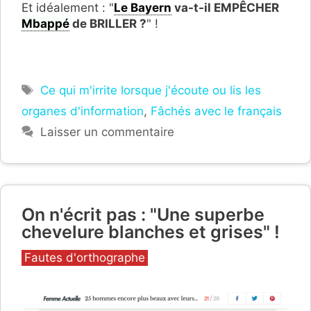
Et idéalement : "
Le Bayern
va-t-il EMPÊCHER
Mbappé
de BRILLER ?
" !
Étiquettes
Ce qui m'irrite lorsque j'écoute ou lis les
organes d'information
,
Fâchés avec le français
Laisser un commentaire
On n'écrit pas : "Une superbe
chevelure blanches et grises" !
Catégories
Fautes d'orthographe