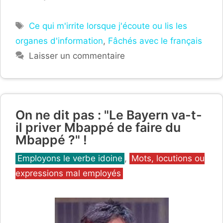
Étiquettes
Ce qui m'irrite lorsque j'écoute ou lis les
organes d'information
,
Fâchés avec le français
Laisser un commentaire
On ne dit pas : "Le Bayern va-t-
il priver Mbappé de faire du
Mbappé ?" !
Catégories
Employons le verbe idoine
,
Mots, locutions ou
expressions mal employés