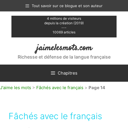
Aller
Tout savoir sur ce blogue et son auteur
au
contenu
4 millions de visiteurs
depuis la création (2019)
---
10069 articles
jaimelesmots.com
Richesse et défense de la langue française
Chapitres
J'aime les mots
>
Fâchés avec le français
>
Page 14
Fâchés avec le français