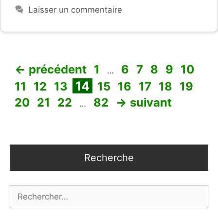
Laisser un commentaire
Page
Page
Page
Page
Page
Page
Pa
←
précédent
1
6
7
8
9
10
…
Page
Page
Page
Page
Page
Page
Page
Page
Pa
14
11
12
13
15
16
17
18
19
Page
Page
Page
20
21
22
82
→
suivant
…
Recherche
Rechercher :