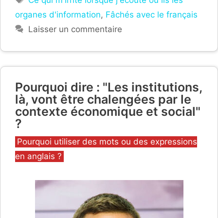
Ce qui m'irrite lorsque j'écoute ou lis les
organes d'information
,
Fâchés avec le français
Laisser un commentaire
Pourquoi dire : "Les institutions,
là, vont être chalengées par le
contexte économique et social"
?
Catégories
Pourquoi utiliser des mots ou des expressions
en anglais ?