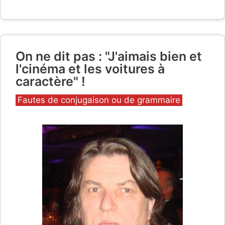
On ne dit pas : "J'aimais bien et
l'cinéma et les voitures à
caractère" !
Catégories
Fautes de conjugaison ou de grammaire