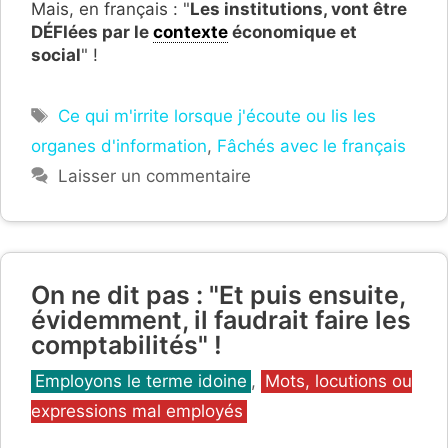
Mais, en français : "
Les institutions, vont être
DÉFIées par le
contexte
économique et
social
" !
Étiquettes
Ce qui m'irrite lorsque j'écoute ou lis les
organes d'information
,
Fâchés avec le français
Laisser un commentaire
On ne dit pas : "Et puis ensuite,
évidemment, il faudrait faire les
comptabilités" !
Catégories
Employons le terme idoine
,
Mots, locutions ou
expressions mal employés