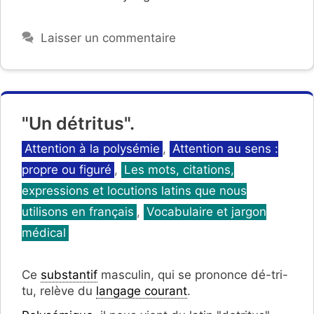
Laisser un commentaire
"Un détritus".
Catégories
Attention à la polysémie
,
Attention au sens :
propre ou figuré
,
Les mots, citations,
expressions et locutions latins que nous
utilisons en français
,
Vocabulaire et jargon
médical
Ce
substantif
masculin, qui se prononce dé-tri-
tu, relève du
langage courant
.