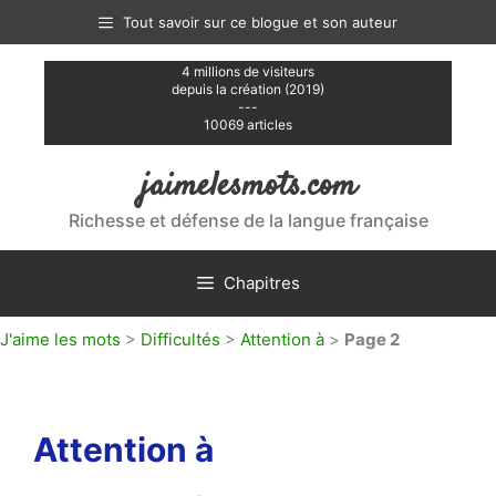
Aller
Tout savoir sur ce blogue et son auteur
au
contenu
4 millions de visiteurs
depuis la création (2019)
---
10069 articles
jaimelesmots.com
Richesse et défense de la langue française
Chapitres
J'aime les mots
>
Difficultés
>
Attention à
>
Page 2
Attention à