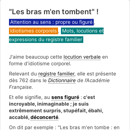
"Les bras m'en tombent" !
Catégories
Attention au sens : propre ou figuré
,
Idiotismes corporels
,
Mots, locutions et
expressions du registre familier
J'aime beaucoup cette
locution verbale
en
forme d'idiotisme corporel.
Relevant du
registre familier
, elle est présente
dès 762 dans le
Dictionnaire
de l’Académie
Française.
Et elle signifie, au
sens figuré
:
c'est
incroyable, inimaginable ; je suis
extrêmement surpris, stupéfait, ébahi,
accablé,
déconcerté
.
On dit par exemple : "Les bras m'en tombe : en