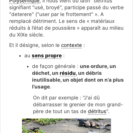
Polysémique
, il nous vient du latin "detritus"
signifiant "usé, broyé", participe passé du verbe
"deterere" ("user par le frottement" ». A
remplacé détriment. Le sens de « matériaux
réduits à l’état de poussière » apparaît au milieu
du XIXe siècle.
Et il désigne, selon le
contexte
:
au
sens propre
:
de façon générale :
une ordure, un
déchet, un
résidu
, un débris
inutilisable, un objet dont on n’a plus
l’usage
.
On dit par exemple : "J'ai dû
débarrasser le grenier de mon grand-
père de tout un tas de
détritus
".