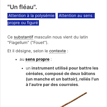
"Un fléau".
Catégories
Attention à la polysémie
,
Attention au sens :
propre ou figuré
Ce
substantif
masculin nous vient du latin
"Flagellum" ("Fouet").
Et il désigne, selon le
contexte
:
au
sens propre
:
un
instrument utilisé pour battre les
céréales, composé de deux bâtons
(un manche et un battoir), reliés l'un
à l'autre par des courroies
.