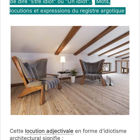
de dire "Être idiot" ou "Un idiot".
,
Mots,
locutions et expressions du registre argotique
Cette
locution adjectivale
en forme d'idiotisme
architectural signifie :