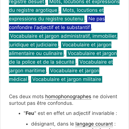
registre désuet
,
Mots, locutions et expressions
du registre argotique
,
Mots, locutions et
expressions du registre soutenu
,
Ne pas
confondre l'adjectif et le substantif
,
Vocabulaire et jargon administratif, immobilier,
juridique et judiciaire
,
Vocabulaire et jargon
alimentaire ou culinaire
,
Vocabulaire et jargon
de la police et de la sécurité
,
Vocabulaire et
jargon maritime
,
Vocabulaire et jargon
médical
,
Vocabulaire et jargon militaire
Ces deux mots
homophonographes
ne doivent
surtout pas être confondus.
"
Feu
" est en effet un adjectif invariable :
désignant, dans le
langage courant
: