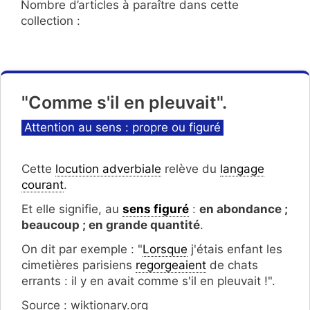
Nombre d’articles à paraître dans cette
collection :
"Comme s'il en pleuvait".
Catégories
Attention au sens : propre ou figuré
Cette
locution adverbiale
relève du
langage
courant
.
Et elle signifie, au
sens figuré
:
en abondance ;
beaucoup ; en grande quantité
.
On dit par exemple : "
Lorsque
j'étais enfant les
cimetières parisiens
regorgeaient
de chats
errants : il y en avait comme s'il en pleuvait !".
Source : wiktionary.org