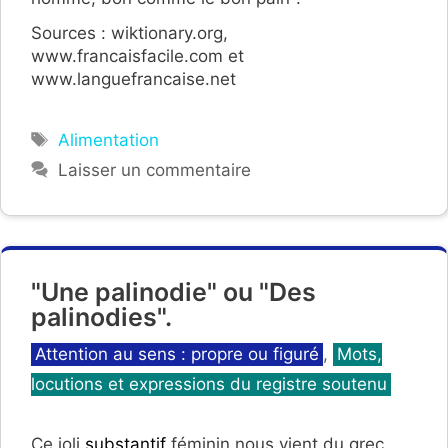
Sources : wiktionary.org,
www.francaisfacile.com et
www.languefrancaise.net
Étiquettes
Alimentation
Laisser un commentaire
"Une palinodie" ou "Des
palinodies".
Catégories
Attention au sens : propre ou figuré
,
Mots,
locutions et expressions du registre soutenu
Ce joli
substantif
féminin nous vient du grec