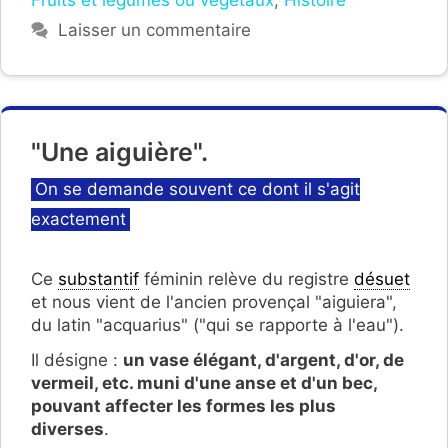
Fruits et légumes ou végétaux
,
Histoire
Laisser un commentaire
"Une aiguière".
Catégories
On se demande souvent ce dont il s'agit
exactement
Ce
substantif
féminin relève du registre
désuet
et nous vient de l'ancien provençal "aiguiera",
du latin "acquarius" ("qui se rapporte à l'eau").
Il désigne :
un vase élégant, d'argent, d'or, de
vermeil, etc. muni d'une anse et d'un bec,
pouvant affecter les formes les plus
diverses
.