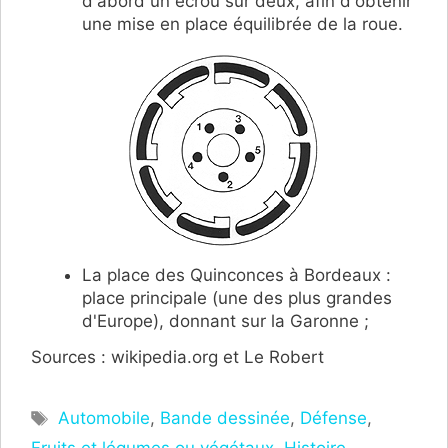
d'abord un écrou sur deux, afin d'obtenir
une mise en place équilibrée de la roue.
La place des Quinconces à Bordeaux :
place principale (une des plus grandes
d'Europe), donnant sur la Garonne ;
Sources : wikipedia.org et Le Robert
Étiquettes
Automobile
,
Bande dessinée
,
Défense
,