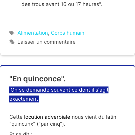
des trous avant 16 ou 17 heures".
Étiquettes
Alimentation
,
Corps humain
Laisser un commentaire
"En quinconce".
Catégories
On se demande souvent ce dont il s'agit
exactement
Cette
locution adverbiale
nous vient du latin
"quincunx" ("par cinq").
Et se dit :