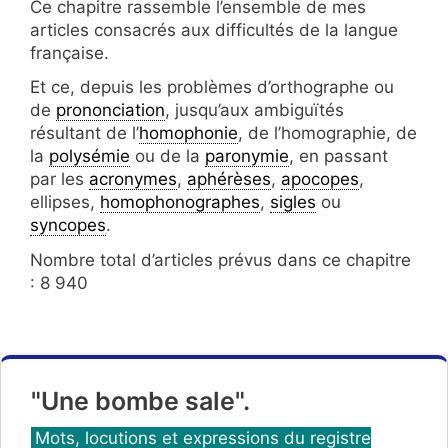
Ce chapitre rassemble l’ensemble de mes
articles consacrés aux difficultés de la langue
française.
Et ce, depuis les problèmes d’orthographe ou
de
prononciation
, jusqu’aux ambiguïtés
résultant de l’
homophonie
, de l’homographie, de
la
polysémie
ou de la
paronymie
, en passant
par les
acronymes
,
aphérèses
,
apocopes
,
ellipses,
homophonographes
,
sigles
ou
syncopes
.
Nombre total d’articles prévus dans ce chapitre
: 8 940
"Une bombe sale".
Catégories
Mots, locutions et expressions du registre