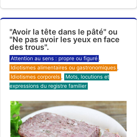
"Avoir la tête dans le pâté" ou
"Ne pas avoir les yeux en face
des trous".
Catégories
Attention au sens : propre ou figuré
,
Idiotismes alimentaires ou gastronomiques
,
Idiotismes corporels
,
Mots, locutions et
expressions du registre familier