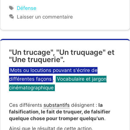
Étiquettes
Défense
Laisser un commentaire
"Un trucage", "Un truquage" et
"Une truquerie".
Catégories
Mots ou locutions pouvant s'écrire de
différentes façons
,
Vocabulaire et jargon
cinématographique
Ces différents
substantifs
désignent :
la
falsification, le fait de truquer, de falsifier
quelque chose pour tromper quelqu'un
.
Ainsi que le résultat de cette action.