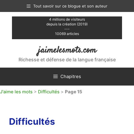
Aller
Tout savoir sur ce blogue et son auteur
au
contenu
4 millions de visiteurs
depuis la création (2019)
---
10069 articles
jaimelesmots.com
Richesse et défense de la langue française
Chapitres
J'aime les mots
>
Difficultés
>
Page 15
Difficultés