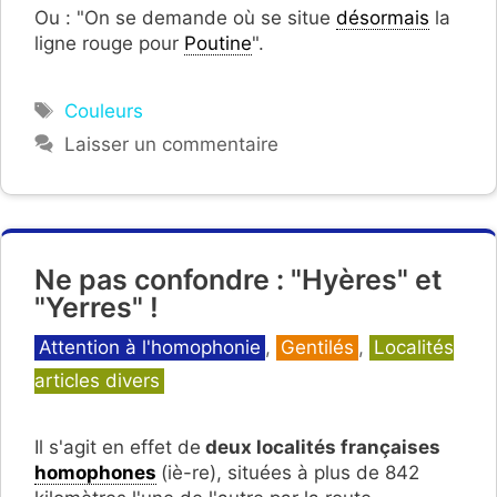
Ou : "On se demande où se situe
désormais
la
ligne rouge pour
Poutine
".
Étiquettes
Couleurs
Laisser un commentaire
Ne pas confondre : "Hyères" et
"Yerres" !
Catégories
Attention à l'homophonie
,
Gentilés
,
Localités
articles divers
Il s'agit en effet de
deux localités françaises
homophones
(iè-re), situées à plus de 842