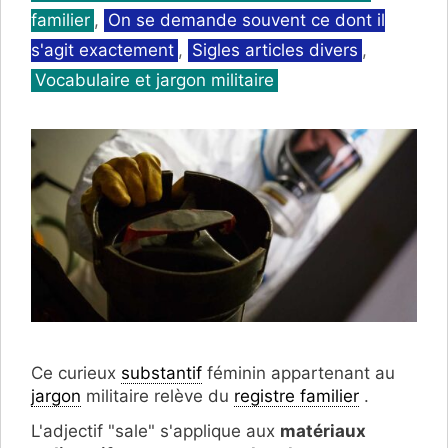
familier
,
On se demande souvent ce dont il
s'agit exactement
,
Sigles articles divers
,
Vocabulaire et jargon militaire
Ce curieux
substantif
féminin appartenant au
jargon
militaire relève du
registre familier
.
L'adjectif "sale" s'applique aux
matériaux