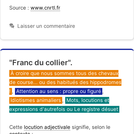
Source :
www.cnrtl.fr
Laisser un commentaire
"Franc du collier".
Catégories
À croire que nous sommes tous des chevaux
de course... ou des habitués des hippodromes
!
,
Attention au sens : propre ou figuré
,
Idiotismes animaliers
,
Mots, locutions et
expressions d'autrefois ou Le registre désuet
Cette
locution adjectivale
signifie, selon le