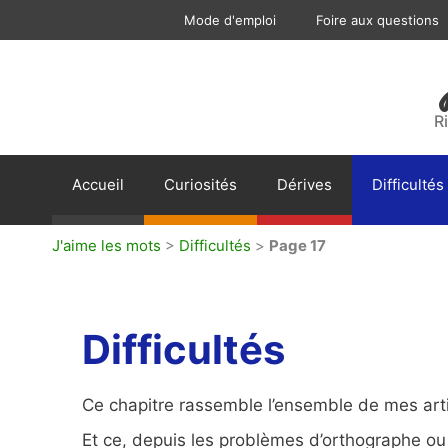
Aller
Mode d'emploi
Foire aux questions
au
contenu
R
Accueil
Curiosités
Dérives
Difficultés
J'aime les mots
>
Difficultés
>
Page 17
Difficultés
Ce chapitre rassemble l’ensemble de mes artic
Et ce, depuis les problèmes d’orthographe o