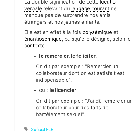
La double signification de cette
locution
verbale
relevant du
langage courant
ne
manque pas de surprendre nos amis
étrangers et nos jeunes enfants.
Elle est en effet à la fois
polysémique
et
énantiosémique
, puisqu'elle désigne, selon le
contexte
:
le remercier, le féliciter
.
On dit par exemple : "Remercier un
collaborateur dont on est satisfait est
indispensable".
ou :
le licencier
.
On dit par exemple : "J'ai dû remercier u
collaborateur pour des faits de
harcèlement sexuel".
Étiquettes
Spécial FLE