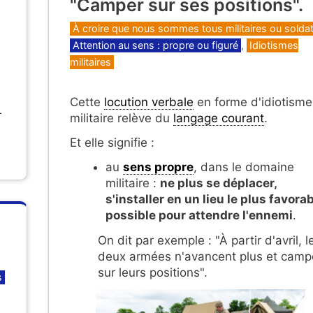
"Camper sur ses positions".
Catégories
À croire que nous sommes tous militaires ou soldat
Attention au sens : propre ou figuré
,
Idiotismes
militaires
Cette
locution verbale
en forme d'idiotisme
r
militaire relève du
langage courant
.
Et elle signifie :
au
sens propre
, dans le domaine
militaire :
ne plus se déplacer,
s'installer en un lieu le plus favora
possible pour attendre l'ennemi
.
On dit par exemple : "À partir d'avril, l
deux armées n'avancent plus et camp
sur leurs positions".
s