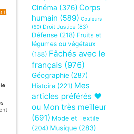
Corps
Cinéma
(376)
s !
,
humain
(589)
Couleurs
Droit Justice
(83)
(50)
Défense
(218)
Fruits et
légumes ou végétaux
Fâchés avec le
(188)
français
(976)
Géographie
(287)
Mes
Histoire
(221)
ble
articles préférés ❤
es
ou Mon très meilleur
ent
(691)
Mode et Textile
Musique
(283)
(204)