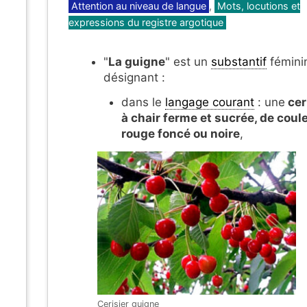
Catégories
Attention au niveau de langue
,
Mots, locutions et
expressions du registre argotique
"
La guigne
" est un
substantif
fémini
désignant :
dans le
langage courant
: une
cer
à chair ferme et sucrée, de coul
rouge foncé ou noire
,
Cerisier guigne