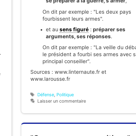
se préparer à la guerre, s'armer
,
On dit par exemple : "Les deux pays
fourbissent leurs armes".
et au
sens figuré
:
préparer ses
arguments, ses réponses
.
On dit par exemple : "La veille du déb
.
le président a fourbi ses armes avec 
principal conseiller".
Sources : www.linternaute.fr et
e
www.larousse.fr
Étiquettes
Défense
,
Politique
Laisser un commentaire