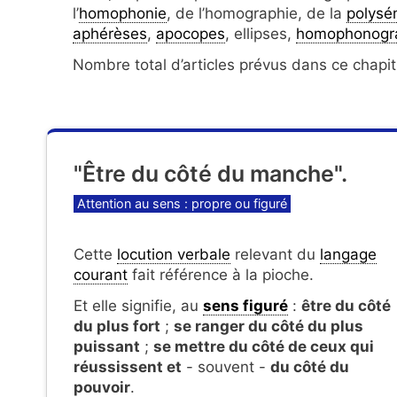
l’
homophonie
, de l’homographie, de la
polysé
aphérèses
,
apocopes
, ellipses,
homophonogr
Nombre total d’articles prévus dans ce chapit
"Être du côté du manche".
Catégories
Attention au sens : propre ou figuré
Cette
locution verbale
relevant du
langage
courant
fait référence à la pioche.
Et elle signifie, au
sens figuré
:
être du côté
du plus fort
;
se ranger du côté du plus
puissant
;
se mettre du côté de ceux qui
réussissent et
- souvent -
du côté du
pouvoir
.