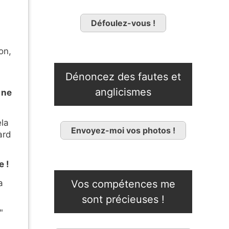
Défoulez-vous !
on,
Dénoncez des fautes et
anglicismes
 ne
ela
Envoyez-moi vos photos !
ard
e !
a
Vos compétences me
sont précieuses !
"