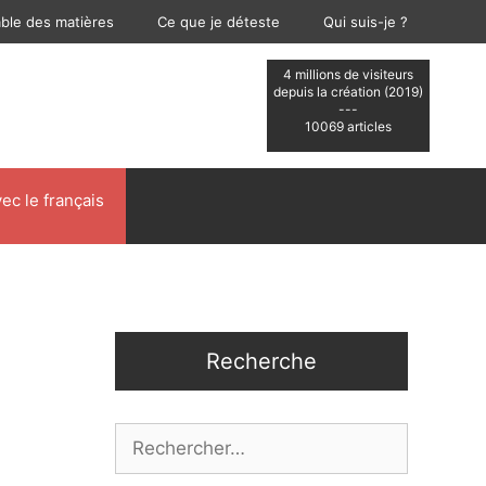
able des matières
Ce que je déteste
Qui suis-je ?
4 millions de visiteurs
depuis la création (2019)
---
10069 articles
ec le français
Recherche
Rechercher :