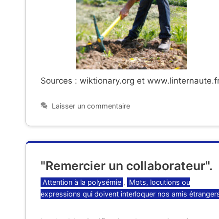
Sources : wiktionary.org et www.linternaute.f
Laisser un commentaire
"Remercier un collaborateur".
Catégories
Attention à la polysémie
,
Mots, locutions ou
expressions qui doivent interloquer nos amis étranger