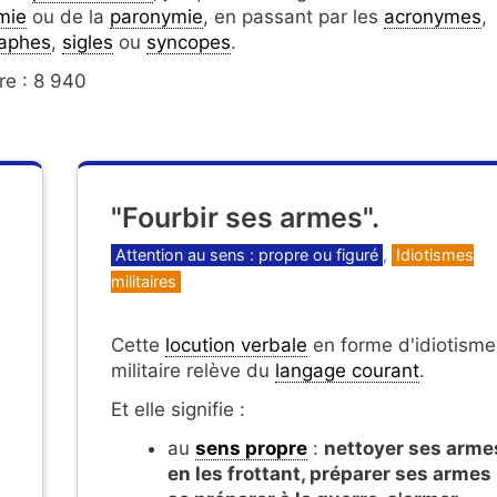
mie
ou de la
paronymie
, en passant par les
acronymes
,
aphes
,
sigles
ou
syncopes
.
re : 8 940
"Fourbir ses armes".
Catégories
Attention au sens : propre ou figuré
,
Idiotismes
militaires
Cette
locution verbale
en forme d'idiotisme
militaire relève du
langage courant
.
Et elle signifie :
au
sens propre
:
nettoyer ses arme
en les frottant, préparer ses armes 