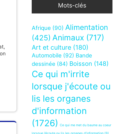
Mots-clés
Alimentation
Afrique
(90)
Animaux
(717)
(425)
at,
Art et culture
(180)
son
Automobile
(92)
Bande
Boisson
(148)
dessinée
(84)
Ce qui m'irrite
lorsque j'écoute ou
lis les organes
d'information
(1726)
Ce qui me met du baume au coeur
lorsque j’écoute ou lis les organes d’information
(9)