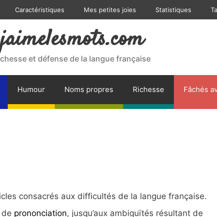
Caractéristiques
Mes petites joies
Statistiques
T
jaimelesmots.com
ichesse et défense de la langue française
Humour
Noms propres
Richesse
Fâchés av
les consacrés aux difficultés de la langue française.
u de
prononciation
, jusqu’aux ambiguïtés résultant de