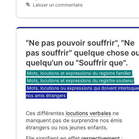
Laisser un commentaire
"Ne pas pouvoir souffrir", "Ne
pas souffrir" quelque chose o
quelqu'un ou "Souffrir que".
Catégories
Mots, locutions et expressions du registre familier
,
Mots, locutions et expressions du registre soutenu
,
Mots, locutions ou expressions qui doivent interloque
nos amis étrangers
Ces différentes
locutions verbales
ne
manquent pas de surprendre nos émis
étrangers ou nos jeunes enfants.
Elle signifient en effet
respectivement
: