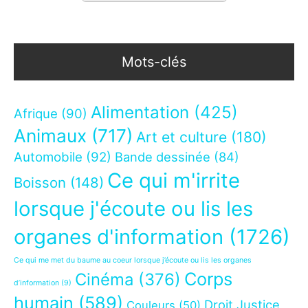
Mots-clés
Alimentation
(425)
Afrique
(90)
Animaux
(717)
Art et culture
(180)
Automobile
(92)
Bande dessinée
(84)
Ce qui m'irrite
Boisson
(148)
lorsque j'écoute ou lis les
organes d'information
(1726)
Ce qui me met du baume au coeur lorsque j’écoute ou lis les organes
Corps
Cinéma
(376)
d’information
(9)
humain
(589)
Droit Justice
Couleurs
(50)