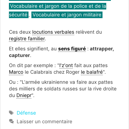
Vocabulaire et jargon de la police et de la
sécurité
,
Vocabulaire et jargon militaire
Ces deux
locutions verbales
relèvent du
registre familier
.
Et elles signifient, au
sens figuré
:
attrapper,
capturer
.
On dit par exemple : "
I'z'ont
fait aux pattes
Marco
le Calabrais chez Roger
le balafré
".
Ou : "L'armée ukrainienne va faire aux pattes
des milliers de soldats russes sur la rive droite
du
Dniepr
".
Étiquettes
Défense
Laisser un commentaire