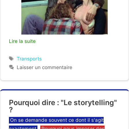
Lire la suite
Étiquettes
Transports
Laisser un commentaire
Pourquoi dire : "Le storytelling"
?
Catégories
On se demande souvent ce dont il s'agit
exactement
,
Pourquoi nous imposer des