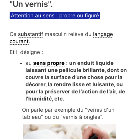
"Un vernis".
Catégories
Attention au sens : propre ou figuré
Ce
substantif
masculin relève du
langage
courant
.
Et il désigne :
au
sens propre
:
un enduit liquide
laissant une pellicule brillante, dont on
couvre la surface d’une chose pour la
décorer, la rendre lisse et luisante, ou
pour la préserver de l’action de l’air, de
l’humidité, etc
.
On parle par exemple du "vernis d'un
tableau" ou du "vernis à ongles".