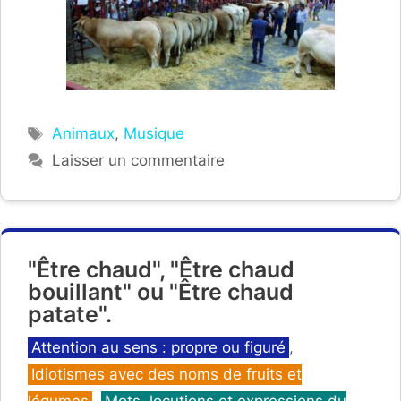
Étiquettes
Animaux
,
Musique
Laisser un commentaire
"Être chaud", "Être chaud
bouillant" ou "Être chaud
patate".
Catégories
Attention au sens : propre ou figuré
,
Idiotismes avec des noms de fruits et
légumes
,
Mots, locutions et expressions du