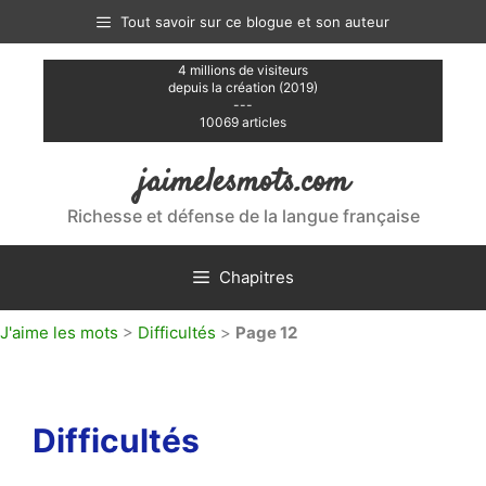
Aller
Tout savoir sur ce blogue et son auteur
au
contenu
4 millions de visiteurs
depuis la création (2019)
---
10069 articles
jaimelesmots.com
Richesse et défense de la langue française
Chapitres
J'aime les mots
>
Difficultés
>
Page 12
Difficultés