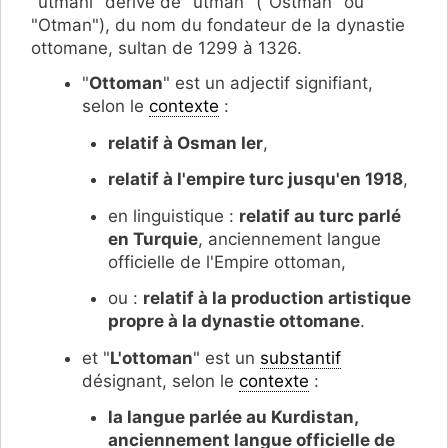
"utmani" dérivé de "utman" ("Ostman" ou
"Otman"), du nom du fondateur de la dynastie
ottomane, sultan de 1299 à 1326.
"
Ottoman
" est un adjectif signifiant,
selon le
contexte
:
relatif à Osman Ier
,
relatif à l'empire turc jusqu'en 1918
,
en linguistique :
relatif au turc parlé
en Turquie
, anciennement langue
officielle de l'Empire ottoman,
ou :
relatif à la production artistique
propre à la dynastie ottomane
.
et "
L'ottoman
" est un
substantif
désignant, selon le
contexte
:
la langue parlée au Kurdistan,
anciennement langue officielle de