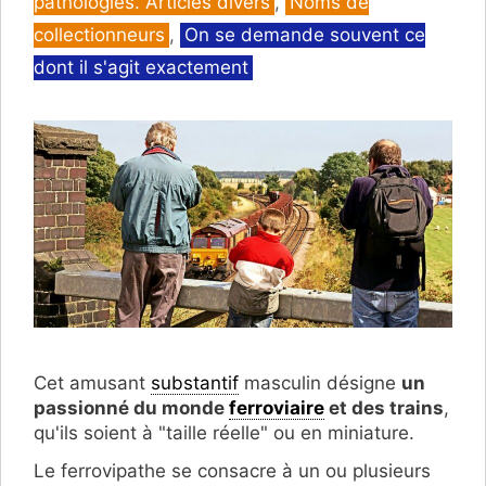
pathologies. Articles divers
,
Noms de
collectionneurs
,
On se demande souvent ce
dont il s'agit exactement
Cet amusant
substantif
masculin désigne
un
passionné du monde
ferroviaire
et des trains
,
qu'ils soient à "taille réelle" ou en miniature.
Le ferrovipathe se consacre à un ou plusieurs