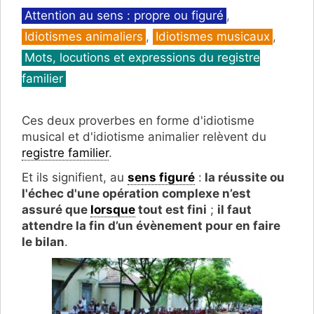
Catégories
Attention au sens : propre ou figuré
,
Idiotismes animaliers
,
Idiotismes musicaux
,
Mots, locutions et expressions du registre
familier
Ces deux proverbes en forme d'idiotisme
musical et d'idiotisme animalier relèvent du
registre familier
.
Et ils signifient, au
sens figuré
:
la réussite ou
l'échec d'une opération complexe n’est
assuré que
lorsque
tout est fini
;
il faut
attendre la fin d’un évènement pour en faire
le bilan
.