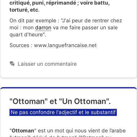
critiqué, puni, réprimandé ; voire battu,
torturé, etc
.
On dit par exemple : "J'ai peur de rentrer chez
moi : mon
darron
va me faire passer un sale
quart d'heure".
Sources : www.languefrancaise.net
Laisser un commentaire
"Ottoman" et "Un Ottoman".
Catégories
Ne pas confondre l'adjectif et le substantif
"
Ottoman
" est un mot qui nous vient de l’arabe