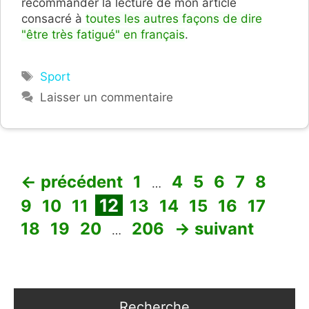
recommander la lecture de mon article
consacré à
toutes les autres façons de dire
"être très fatigué" en français
.
Étiquettes
Sport
Laisser un commentaire
Page
Page
Page
Page
Page
Page
Pag
←
précédent
1
4
5
6
7
8
…
Page
Page
Page
Page
Page
Page
Page
Page
Pag
12
9
10
11
13
14
15
16
17
Page
Page
Page
18
19
20
206
→
suivant
…
Recherche