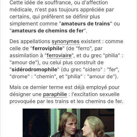
Cette idée de souffrance, ou d'affection
médicale, n'est pas toujours appréciée par
certains, qui préfèrent se définir plus
simplement comme "
amateurs de trains
" ou
"
amateurs de chemins de fer
".
Des appellations
synonymes
existent : comme
celle de "
ferroviphile
" (de "ferro", par
assimilation à "
ferroviaire
", et du grec "philia" :
"amour de"), ou celui plus construit de
"
sidérodromophile
" (du grec "sidero" : "fer",
"drome" : "chemin", et "philia" : "amour de").
Mais ce dernier terme est déjà employé pour
désigner une
paraphilie
: l'excitation sexuelle
provoquée par les trains et les chemins de fer.