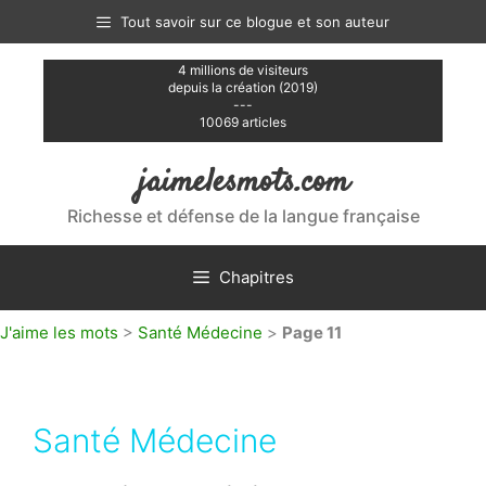
Aller
Tout savoir sur ce blogue et son auteur
au
contenu
4 millions de visiteurs
depuis la création (2019)
---
10069 articles
jaimelesmots.com
Richesse et défense de la langue française
Chapitres
J'aime les mots
>
Santé Médecine
>
Page 11
Santé Médecine