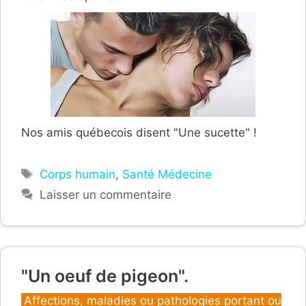
Nos amis québecois disent "Une sucette" !
Étiquettes
Corps humain
,
Santé Médecine
Laisser un commentaire
"Un oeuf de pigeon".
Catégories
Affections, maladies ou pathologies portant ou