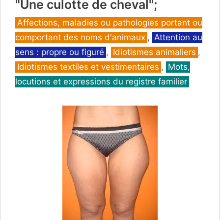
"Une culotte de cheval";
Catégories
Affections, maladies ou pathologies portant ou
comportant des noms d'animaux
,
Attention au
sens : propre ou figuré
,
Idiotismes animaliers
,
Idiotismes textiles et vestimentaires
,
Mots,
locutions et expressions du registre familier