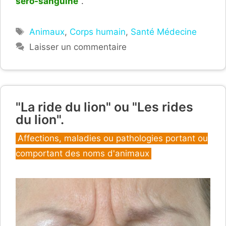
séro-sanguine
".
Étiquettes
Animaux
,
Corps humain
,
Santé Médecine
Laisser un commentaire
"La ride du lion" ou "Les rides
du lion".
Catégories
Affections, maladies ou pathologies portant ou
comportant des noms d'animaux