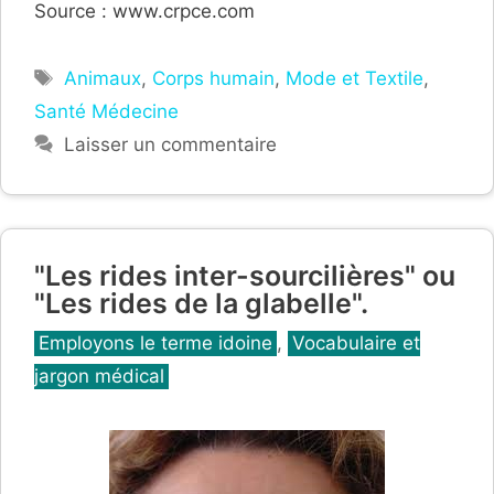
Source : www.crpce.com
Étiquettes
Animaux
,
Corps humain
,
Mode et Textile
,
Santé Médecine
Laisser un commentaire
"Les rides inter-sourcilières" ou
"Les rides de la glabelle".
Catégories
Employons le terme idoine
,
Vocabulaire et
jargon médical