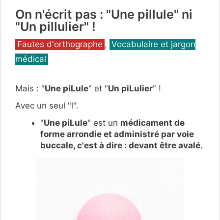
On n'écrit pas : "Une pillule" ni
"Un pillulier" !
Catégories
Fautes d'orthographe
,
Vocabulaire et jargon
médical
Mais : "
Une piLule
" et "
Un piLulier
" !
Avec un seul "l".
"
Une piLule
" est un
médicament
de
forme arrondie
et
administré par voie
buccale,
c'est à dire : devant être avalé.