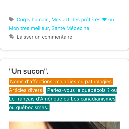
Étiquettes
Corps humain
,
Mes articles préférés ❤ ou
Mon très meilleur
,
Santé Médecine
Laisser un commentaire
"Un suçon".
Catégories
Noms d'affections, maladies ou pathologies.
Articles divers
,
Parlez-vous le québécois ? ou
Le français d'Amérique ou Les canadianismes
ou québecismes.