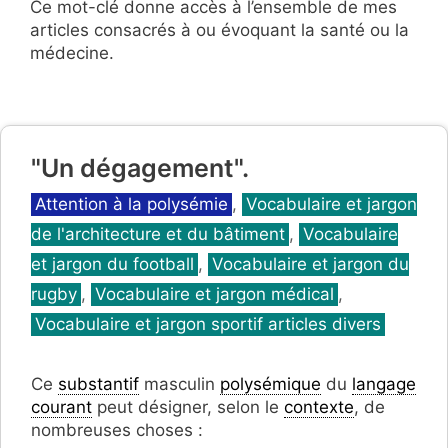
Ce mot-clé donne accès à l’ensemble de mes
articles consacrés à ou évoquant la santé ou la
médecine.
"Un dégagement".
Catégories
Attention à la polysémie
,
Vocabulaire et jargon
de l'architecture et du bâtiment
,
Vocabulaire
et jargon du football
,
Vocabulaire et jargon du
rugby
,
Vocabulaire et jargon médical
,
Vocabulaire et jargon sportif articles divers
Ce
substantif
masculin
polysémique
du
langage
courant
peut désigner, selon le
contexte
, de
nombreuses choses :