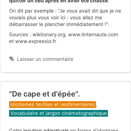
quitter un lieu après en avoir été chassé
.
On dit par exemple : "Je vous avait dit que je ne
voulais plus vous voir ici : vous allez me
débarrasser le plancher immédiatement !".
Sources : wiktionary.org, www.linternaute.com
et www.expressio.fr
Laisser un commentaire
"De cape et d'épée".
Catégories
Idiotismes textiles et vestimentaires
,
Vocabulaire et jargon cinématographique
Cette
locution adjectivale
en forme d'idiotisme