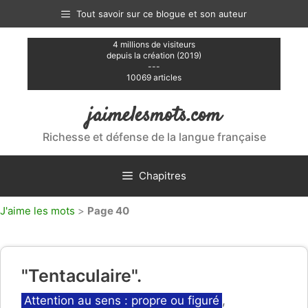
Aller
Tout savoir sur ce blogue et son auteur
au
contenu
4 millions de visiteurs
depuis la création (2019)
---
10069 articles
jaimelesmots.com
Richesse et défense de la langue française
Chapitres
J'aime les mots
>
Page 40
"Tentaculaire".
Catégories
Attention au sens : propre ou figuré
,