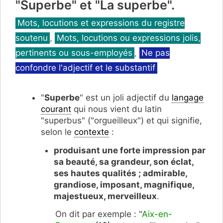
"Superbe" et "La superbe".
Catégories
Mots, locutions et expressions du registre
soutenu
,
Mots, locutions ou expressions jolis,
pertinents ou sous-employés
,
Ne pas
confondre l'adjectif et le substantif
"
Superbe
" est un joli adjectif du
langage
courant
qui nous vient du latin
"superbus" ("orgueilleux") et qui signifie,
selon le
contexte
:
produisant une forte impression par
sa beauté, sa grandeur, son éclat,
ses hautes qualités ; admirable,
grandiose, imposant, magnifique,
majestueux, merveilleux
.
On dit par exemple : "
Aix-en-