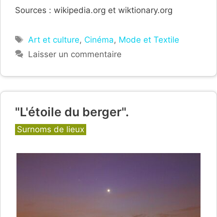
Sources : wikipedia.org et wiktionary.org
Étiquettes
Art et culture
,
Cinéma
,
Mode et Textile
Laisser un commentaire
"L'étoile du berger".
Catégories
Surnoms de lieux