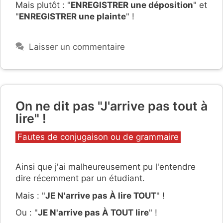
Mais plutôt : "
ENREGISTRER une déposition
" et
"
ENREGISTRER une plainte
" !
Laisser un commentaire
On ne dit pas "J'arrive pas tout à
lire" !
Catégories
Fautes de conjugaison ou de grammaire
Ainsi que j'ai malheureusement pu l'entendre
dire récemment par un étudiant.
Mais : "
JE N'arrive pas À lire TOUT
" !
Ou : "
JE N'arrive pas À TOUT lire
" !