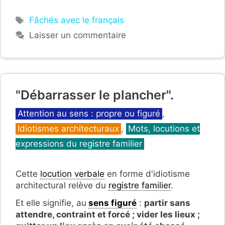
Étiquettes
Fâchés avec le français
Laisser un commentaire
"Débarrasser le plancher".
Catégories
Attention au sens : propre ou figuré
,
Idiotismes architecturaux
,
Mots, locutions et
expressions du registre familier
Cette
locution verbale
en forme d'idiotisme
architectural relève du
registre familier
.
Et elle signifie, au
sens figuré
:
partir sans
attendre, contraint et forcé ; vider les lieux ;