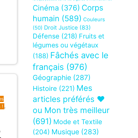
Corps
Cinéma
(376)
humain
(589)
Couleurs
Droit Justice
(83)
(50)
Défense
(218)
Fruits et
légumes ou végétaux
Fâchés avec le
(188)
français
(976)
Géographie
(287)
Mes
Histoire
(221)
articles préférés ❤
es
 !
,
ou Mon très meilleur
(691)
Mode et Textile
Musique
(283)
(204)
e