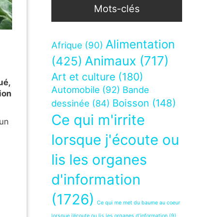
Mots-clés
Alimentation
Afrique
(90)
Animaux
(717)
(425)
Art et culture
(180)
ué,
Automobile
(92)
Bande
ion
Boisson
(148)
dessinée
(84)
Ce qui m'irrite
 un
lorsque j'écoute ou
lis les organes
d'information
(1726)
Ce qui me met du baume au coeur
lorsque j’écoute ou lis les organes d’information
(9)