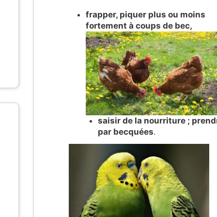
frapper, piquer plus ou moins
fortement à coups de bec,
saisir de la nourriture ; prend
par becquées
.