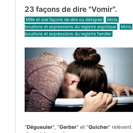
23 façons de dire "Vomir".
Catégories
Mille et une façons de dire ou désigner
,
Mots,
locutions et expressions du registre argotique
,
Mots,
locutions et expressions du registre familier
"
Dégueuler
", "
Gerber
" et "
Quicher
" relèvent