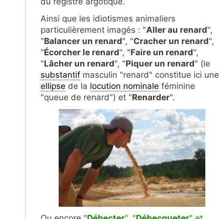
du registre argotique.
Ainsi que les idiotismes animaliers
particulièrement imagés : "
Aller au renard
",
"
Balancer un renard
", "
Cracher un renard
",
"
Écorcher le renard
", "
Faire un renard
",
"
Lâcher un renard
", "
Piquer un renard
" (le
substantif
masculin "renard" constitue ici une
ellipse
de la
locution nominale
féminine
"queue de renard") et "
Renarder
".
Ou encore "
Débecter
", "
Débecqueter
" et