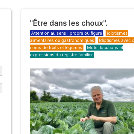
"Être dans les choux".
Catégories
Attention au sens : propre ou figuré
,
Idiotismes
alimentaires ou gastronomiques
,
Idiotismes avec 
noms de fruits et légumes
,
Mots, locutions et
expressions du registre familier