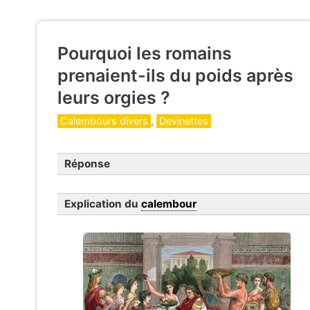
Pourquoi les romains
prenaient-ils du poids après
leurs orgies ?
Catégories
Calembours divers
,
Devinettes
Réponse
Explication du
calembour