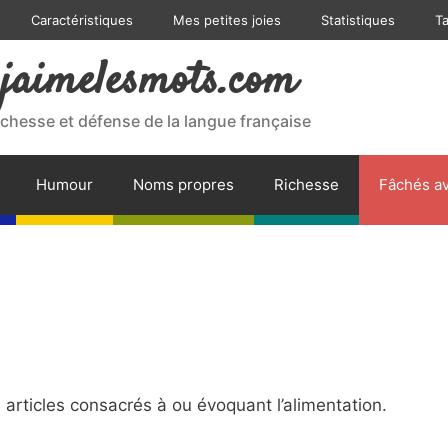
Caractéristiques
Mes petites joies
Statistiques
T
jaimelesmots.com
ichesse et défense de la langue française
Humour
Noms propres
Richesse
Fâchés av
rticles consacrés à ou évoquant l’alimentation.