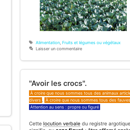
Étiquettes
Alimentation
,
Fruits et légumes ou végétaux
Laisser un commentaire
"Avoir les crocs".
Catégories
À croire que nous sommes tous des animaux articl
divers
,
À croire que nous sommes tous des fauves
Attention au sens : propre ou figuré
Cette
locution verbale
du registre argotiqu