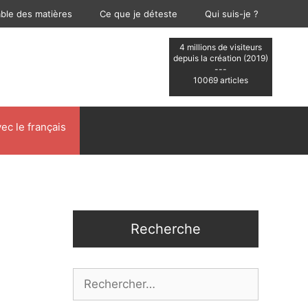
able des matières
Ce que je déteste
Qui suis-je ?
4 millions de visiteurs
depuis la création (2019)
---
10069 articles
ec le français
Recherche
Rechercher :