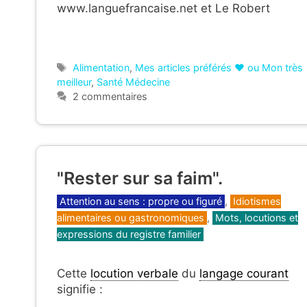
www.languefrancaise.net et Le Robert
Étiquettes
Alimentation
,
Mes articles préférés ❤ ou Mon très
meilleur
,
Santé Médecine
2 commentaires
"Rester sur sa faim".
Catégories
Attention au sens : propre ou figuré
,
Idiotismes
alimentaires ou gastronomiques
,
Mots, locutions et
expressions du registre familier
Cette
locution verbale
du
langage courant
signifie :