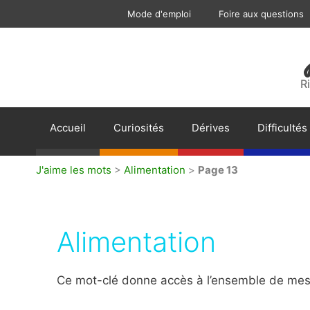
Aller
Mode d'emploi
Foire aux questions
au
contenu
R
Accueil
Curiosités
Dérives
Difficultés
J'aime les mots
>
Alimentation
>
Page 13
Alimentation
Ce mot-clé donne accès à l’ensemble de mes a