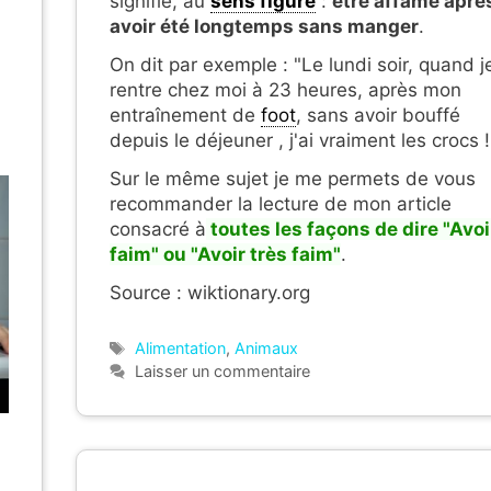
signifie, au
sens figuré
:
être affamé aprè
avoir été longtemps sans manger
.
On dit par exemple : "Le lundi soir, quand j
rentre chez moi à 23 heures, après mon
entraînement de
foot
, sans avoir bouffé
depuis le déjeuner , j'ai vraiment les crocs !
Sur le même sujet je me permets de vous
recommander la lecture de mon article
consacré à
toutes les façons de dire "Avoi
faim" ou "Avoir très faim"
.
Source : wiktionary.org
Étiquettes
Alimentation
,
Animaux
Laisser un commentaire