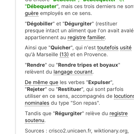
"
Débequeter
", mais ces trois derniers ne son
guère
employés en ce sens.
"
Dégobiller
" et "
Dégurgiter
" (restituer
presque intact un aliment que l'on avait avalé
appartiennent au
registre familier
.
Ainsi que "
Quicher
", qui n'est
toutefois
usité
qu'à Marseille
(13)
et en Provence.
"
Rendre
" ou "
Rendre tripes et boyaux
"
relèvent du
langage courant
.
De même que
les verbes "
Expulser
",
"
Rejeter
" ou "
Restituer
", qui sont parfois
utiliser en ce sens, accompagnés de
locution
nominales
du type "Son repas".
Tandis que "
Régurgiter
" relève du
registre
soutenu
.
Sources : crisco2.unicaen.fr, wiktionary.org,