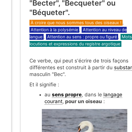
"Becter", "Becqueter" ou
"Béqueter".
Catégories
À croire que nous sommes tous des oiseaux !
,
Attention à la polysémie
,
Attention au niveau de
langue
,
Attention au sens : propre ou figuré
,
Mots
locutions et expressions du registre argotique
Ce verbe, qui peut s'écrire de trois façons
différentes est construit à partir du
substan
masculin "Bec".
Et il signifie :
au
sens propre
, dans le
langage
courant
,
pour un oiseau
: