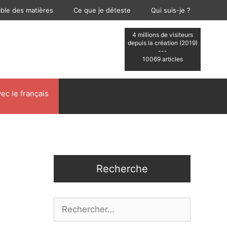
able des matières
Ce que je déteste
Qui suis-je ?
4 millions de visiteurs
depuis la création (2019)
---
10069 articles
ec le français
Recherche
Rechercher :