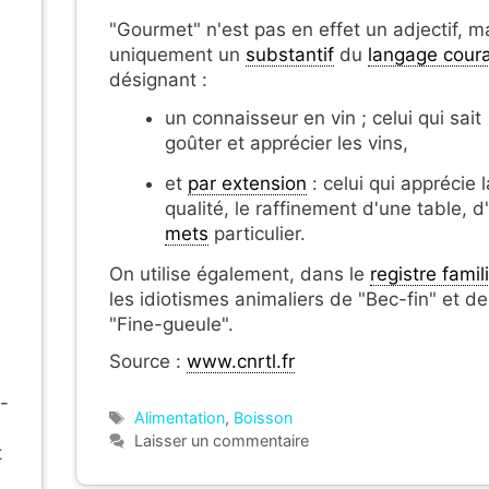
"Gourmet" n'est pas en effet un adjectif, m
uniquement un
substantif
du
langage cour
désignant :
un connaisseur en vin ; celui qui sait
goûter et apprécier les vins,
et
par extension
: celui qui apprécie l
qualité, le raffinement d'une table, d
mets
particulier.
On utilise également, dans le
registre famil
les idiotismes animaliers de "Bec-fin" et de
"Fine-gueule".
Source :
www.cnrtl.fr
-
Étiquettes
Alimentation
,
Boisson
Laisser un commentaire
t