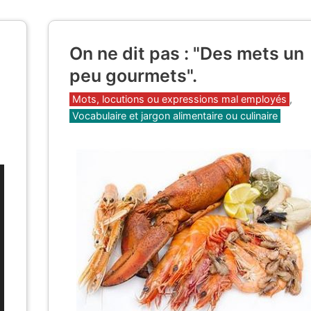
On ne dit pas : "Des mets un
peu gourmets".
Catégories
Mots, locutions ou expressions mal employés
,
Vocabulaire et jargon alimentaire ou culinaire