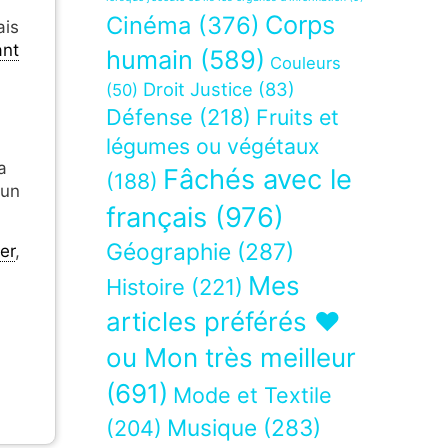
Corps
Cinéma
(376)
ais
ant
humain
(589)
Couleurs
Droit Justice
(83)
(50)
Défense
(218)
Fruits et
légumes ou végétaux
a
Fâchés avec le
(188)
'un
français
(976)
Géographie
(287)
ier
,
Mes
Histoire
(221)
articles préférés ❤
ou Mon très meilleur
(691)
Mode et Textile
Musique
(283)
(204)