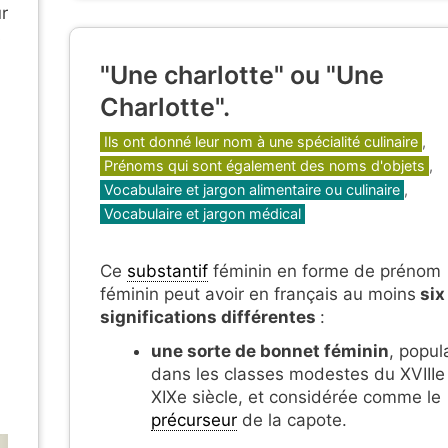
ur
s
"Une charlotte" ou "Une
Charlotte".
Catégories
Ils ont donné leur nom à une spécialité culinaire
,
Prénoms qui sont également des noms d'objets
,
Vocabulaire et jargon alimentaire ou culinaire
,
Vocabulaire et jargon médical
Ce
substantif
féminin en forme de prénom
féminin peut avoir en français au moins
six
significations différentes
:
une sorte de bonnet féminin
, popul
dans les classes modestes du XVIIIe
XIXe siècle, et considérée comme le
précurseur
de la capote.