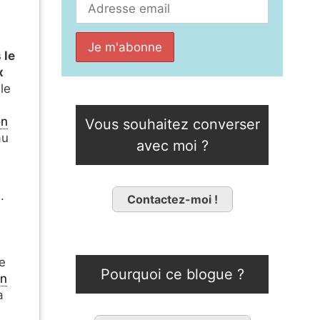
 le
x
lle
on
Vous souhaitez converser
au
avec moi ?
.
Contactez-moi !
te
Pourquoi ce blogue ?
in
a