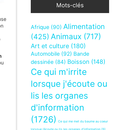
Mots-clés
use
Alimentation
on
Afrique
(90)
Animaux
(717)
(425)
e
Art et culture
(180)
Automobile
(92)
Bande
n
Boisson
(148)
dessinée
(84)
ou
Ce qui m'irrite
lorsque j'écoute ou
lis les organes
d'information
(1726)
Ce qui me met du baume au coeur
lorsque j’écoute ou lis les organes d’information
(9)