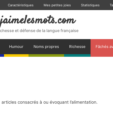
Caractéristiques
Mes petites joies
Statistiques
T
jaimelesmots.com
ichesse et défense de la langue française
Humour
Noms propres
Richesse
Fâchés av
rticles consacrés à ou évoquant l’alimentation.