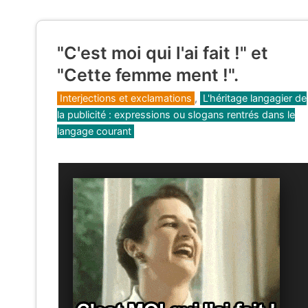
"C'est moi qui l'ai fait !" et
"Cette femme ment !".
Catégories
Interjections et exclamations
,
L'héritage langagier de
la publicité : expressions ou slogans rentrés dans le
langage courant