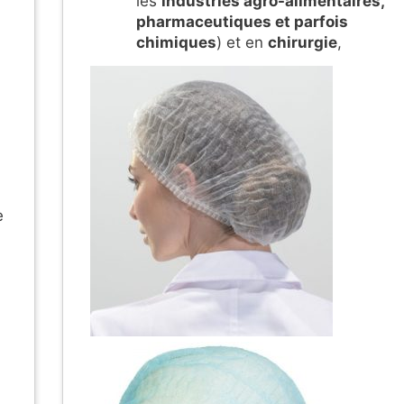
les
industries agro-alimentaires,
pharmaceutiques et parfois
chimiques
) et en
chirurgie
,
e