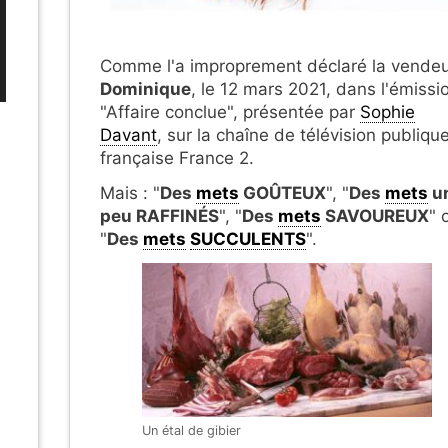
Comme l'a improprement déclaré la vende
Dominique
, le 12 mars 2021, dans l'émissi
"Affaire conclue", présentée par
Sophie
Davant
, sur la chaîne de télévision publiqu
française France 2.
Mais : "
Des
mets
GOÛTEUX
", "
Des
mets
u
peu RAFFINÉS
", "
Des
mets
SAVOUREUX
" 
"
Des
mets
SUCCULENTS
".
Un étal de gibier