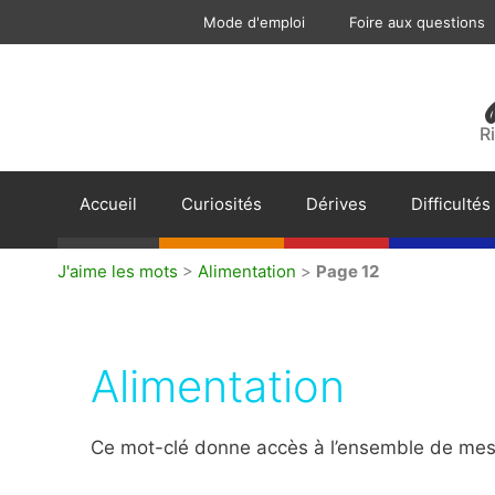
Aller
Mode d'emploi
Foire aux questions
au
contenu
R
Accueil
Curiosités
Dérives
Difficultés
J'aime les mots
>
Alimentation
>
Page 12
Alimentation
Ce mot-clé donne accès à l’ensemble de mes a