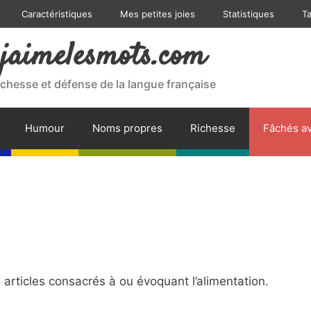
Caractéristiques
Mes petites joies
Statistiques
T
jaimelesmots.com
ichesse et défense de la langue française
Humour
Noms propres
Richesse
Fâchés av
rticles consacrés à ou évoquant l’alimentation.