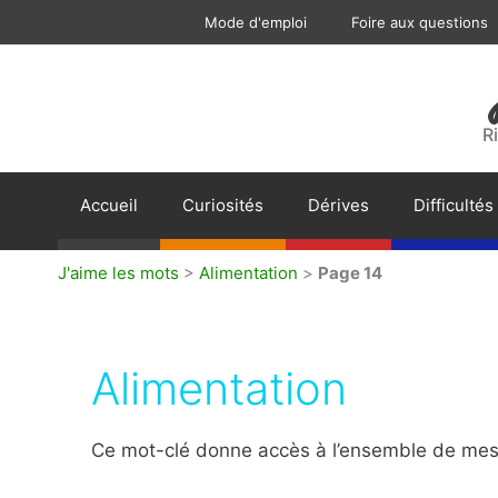
Aller
Mode d'emploi
Foire aux questions
au
contenu
R
Accueil
Curiosités
Dérives
Difficultés
J'aime les mots
>
Alimentation
>
Page 14
Alimentation
Ce mot-clé donne accès à l’ensemble de mes a