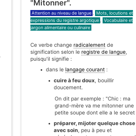
"Mitonner".
Catégories
Attention au niveau de langue
,
Mots, locutions et
expressions du registre argotique
,
Vocabulaire et
jargon alimentaire ou culinaire
Ce verbe change
radicalement
de
signification selon le
registre de langue
,
,
puisqu'il signifie :
dans le
langage courant
:
cuire à feu doux
, bouillir
doucement.
On dit par exemple : "Chic : ma
grand-mère va me mitonner une
petite soupe dont elle a le secret 
préparer, mijoter quelque chose
avec soin
, peu à peu et