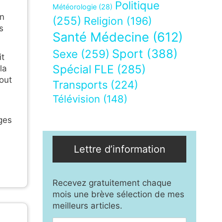
Politique
Météorologie
(28)
un
(255)
Religion
(196)
s
Santé Médecine
(612)
Sport
(388)
Sexe
(259)
it
Spécial FLE
(285)
la
tout
Transports
(224)
Télévision
(148)
ges
Lettre d’information
Recevez gratuitement chaque
mois une brève sélection de mes
meilleurs articles.