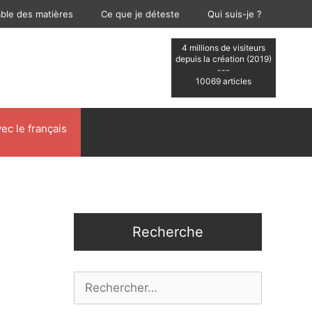
able des matières
Ce que je déteste
Qui suis-je ?
4 millions de visiteurs
depuis la création (2019)
---
10069 articles
ec le français
Recherche
Rechercher :