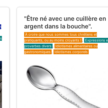
"Être né avec une cuillère en
argent dans la bouche".
n
Catégories
À croire que nous sommes tous chrétiens et
ns
pratiquants, ou au moins croyants !
,
Expressions e
proverbes divers
,
Idiotismes alimentaires ou
gastronomiques
,
Idiotismes corporels