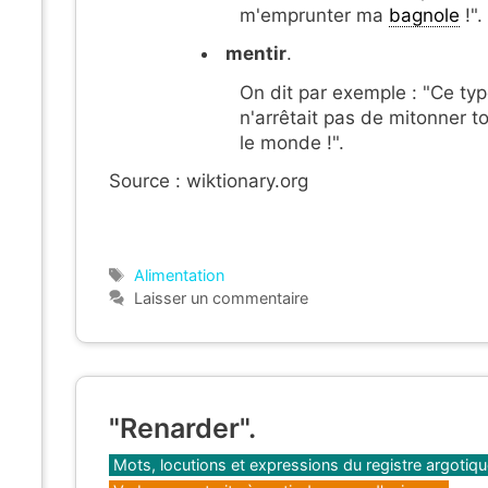
m'emprunter ma
bagnole
!".
mentir
.
On dit par exemple : "Ce ty
n'arrêtait pas de mitonner t
le monde !".
Source : wiktionary.org
Étiquettes
Alimentation
Laisser un commentaire
"Renarder".
Catégories
Mots, locutions et expressions du registre argotiq