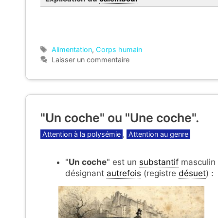
Étiquettes
Alimentation
,
Corps humain
Laisser un commentaire
"Un coche" ou "Une coche".
Catégories
Attention à la polysémie
,
Attention au genre
"
Un coche
" est un
substantif
masculin
désignant
autrefois
(registre
désuet
) :