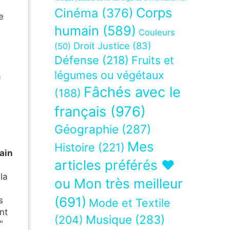
Corps
Cinéma
(376)
e
humain
(589)
Couleurs
Droit Justice
(83)
(50)
Défense
(218)
Fruits et
légumes ou végétaux
a
Fâchés avec le
(188)
français
(976)
Géographie
(287)
Mes
Histoire
(221)
ain
articles préférés ❤
la
ou Mon très meilleur
(691)
s
Mode et Textile
nt
Musique
(283)
(204)
"