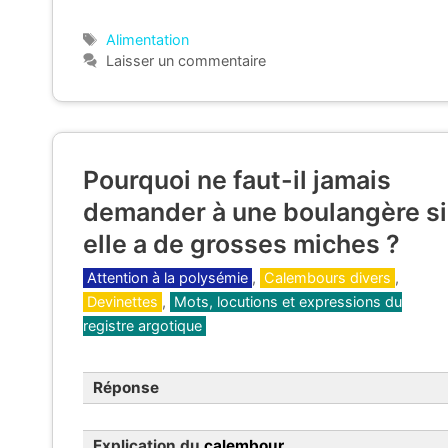
Étiquettes
Alimentation
Laisser un commentaire
Pourquoi ne faut-il jamais
demander à une boulangère si
elle a de grosses miches ?
Catégories
Attention à la polysémie
,
Calembours divers
,
Devinettes
,
Mots, locutions et expressions du
registre argotique
Réponse
Explication du
calembour