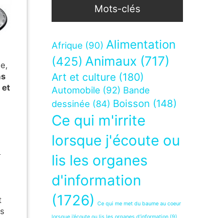
Mots-clés
Alimentation
Afrique
(90)
Animaux
(717)
(425)
ie,
Art et culture
(180)
ns
et
Automobile
(92)
Bande
Boisson
(148)
dessinée
(84)
Ce qui m'irrite
lorsque j'écoute ou
n
lis les organes
d'information
(1726)
t
Ce qui me met du baume au coeur
is
lorsque j’écoute ou lis les organes d’information
(9)