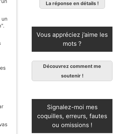
'un
La réponse en détails !
 un
".
Vous appréciez j’aime les
mots ?
s
Découvrez comment me
tes
soutenir !
Signalez-moi mes
ar
coquilles, erreurs, fautes
 vas
ou omissions !