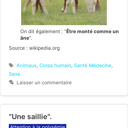
On dit également : "
Être monté comme un
âne
".
Source : wikipedia.org
Étiquettes
Animaux
,
Corps humain
,
Santé Médecine
,
Sexe
Laisser un commentaire
"Une saillie".
Catégories
Attention à la polysémie