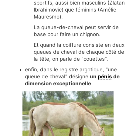
sportifs, aussi bien masculins (Zlatan
Ibrahimovic) que féminins (Amélie
Mauresmo).
La queue-de-cheval peut servir de
base pour faire un chignon.
Et quand la coiffure consiste en deux
queues de cheval de chaque côté de
la tête, on parle de "couettes".
enfin, dans le registre argotique, "une
queue de cheval" désigne
un
pénis
de
dimension exceptionnelle
.