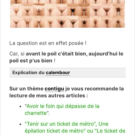
La question est en effet posée !
Car, si
avant le poil c'était bien, aujourd'hui le
poil est p'us bien
!
Explication du
calembour
Sur un thème
contigu
je vous recommande la
lecture de mes autres articles :
"
Avoir le foin qui dépasse de la
charrette
".
"Tenir sur un ticket de métro", Une
épilation ticket de métro" ou "Le ticket de