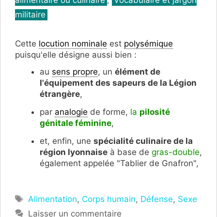
alimentaire ou culinaire
,
Vocabulaire et jargon
militaire
Cette
locution nominale
est
polysémique
puisqu'elle désigne aussi bien :
au
sens propre
, un
élément de
l'équipement des sapeurs de la Légion
étrangère
,
par
analogie
de forme,
la
pilosité
génitale féminine
,
et, enfin, une
spécialité culinaire de la
région lyonnaise
à base de
gras-double
,
également appelée "Tablier de Gnafron",
Étiquettes
Alimentation
,
Corps humain
,
Défense
,
Sexe
Laisser un commentaire