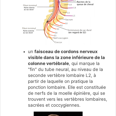
un
faisceau de cordons nerveux
visible dans la zone inférieure de la
colonne vertébrale
, qui marque la
"fin" du tube neural, au niveau de la
seconde vertèbre lombaire L2, à
partir de laquelle on pratique la
ponction lombaire. Elle est constituée
de nerfs de la moelle épinière, qui se
trouvent vers les vertèbres lombaires,
sacrées et coccygiennes.