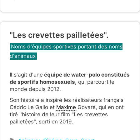
"Les crevettes pailletées".
Catégories
Noms d'équipes sportives portant des noms
d'animaux
Il s'agit d'une
équipe de water-polo constitués
de sportifs homosexuels,
qui parcourt le
monde depuis 2012.
Son histoire a inspiré les réalisateurs français
Cédric Le Gallo et
Maxime
Govare, qui en ont
tiré l'histoire de leur film "Les crevettes
pailletées", sorti en 2019.
Étiquettes