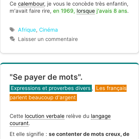
Ce
calembour
, je vous le concède très enfantin,
m'avait faire rire,
en 1969,
lorsque
j'avais 8 ans
.
Étiquettes
Afrique
,
Cinéma
Laisser un commentaire
"Se payer de mots".
Catégories
Expressions et proverbes divers
,
Les français
parlent beaucoup d'argent
Cette
locution verbale
relève du
langage
courant
.
Et elle signifie :
se contenter de mots creux, de