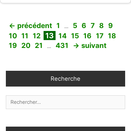
Page
Page
Page
Page
Page
Page
Pag
←
précédent
1
5
6
7
8
9
…
Page
Page
Page
Page
Page
Page
Page
Page
Pa
13
10
11
12
14
15
16
17
18
Page
Page
Page
19
20
21
431
→
suivant
…
Recherche
Rechercher :