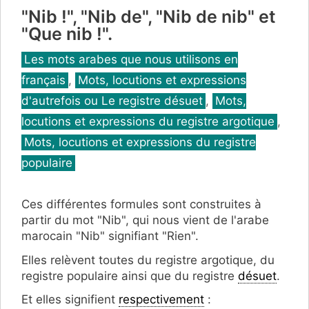
"Nib !", "Nib de", "Nib de nib" et
"Que nib !".
Catégories
Les mots arabes que nous utilisons en
français
,
Mots, locutions et expressions
d'autrefois ou Le registre désuet
,
Mots,
locutions et expressions du registre argotique
,
Mots, locutions et expressions du registre
populaire
Ces différentes formules sont construites à
partir du mot "Nib", qui nous vient de l'arabe
marocain "Nib" signifiant "Rien".
Elles relèvent toutes du registre argotique, du
registre populaire ainsi que du registre
désuet
.
Et elles signifient
respectivement
: