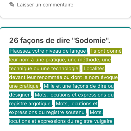
Laisser un commentaire
26 façons de dire "Sodomie".
Catégories
Haussez votre niveau de langue
,
Ils ont donné
leur nom à une pratique, une méthode, une
technique ou une technologie
,
Localités
devant leur renommée ou dont le nom évoque
une pratique
,
Mille et une façons de dire ou
désigner
,
Mots, locutions et expressions du
registre argotique
,
Mots, locutions et
expressions du registre soutenu
,
Mots,
locutions et expressions du registre vulgaire