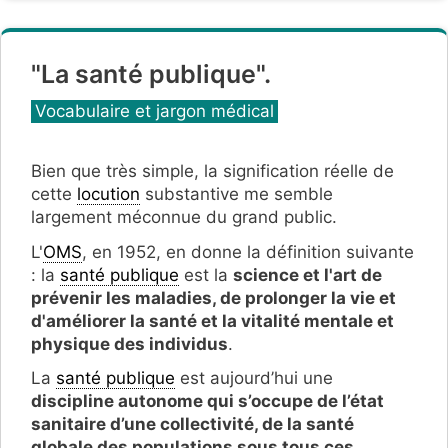
"La santé publique".
Catégories
Vocabulaire et jargon médical
Bien que très simple, la signification réelle de
cette
locution
substantive me semble
largement méconnue du grand public.
L'
OMS
, en 1952, en donne la définition suivante
: la
santé publique
est la
science et l'art de
prévenir les maladies, de prolonger la vie et
d'améliorer la santé et la vitalité mentale et
physique des individus
.
La
santé publique
est aujourd’hui une
discipline autonome qui s’occupe de l’état
sanitaire d’une collectivité, de la santé
globale des populations sous tous ces