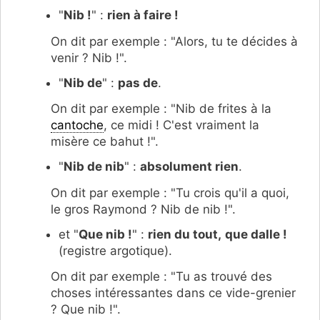
"
Nib !
" :
rien à faire !
On dit par exemple : "Alors, tu te décides à
venir ? Nib !".
"
Nib de
" :
pas de
.
On dit par exemple : "Nib de frites à la
cantoche
, ce midi ! C'est vraiment la
misère ce bahut !".
"
Nib de nib
" :
absolument rien
.
On dit par exemple : "Tu crois qu'il a quoi,
le gros Raymond ? Nib de nib !".
et "
Que nib !
" :
rien du tout,
que dalle !
(registre argotique).
On dit par exemple : "Tu as trouvé des
choses intéressantes dans ce vide-grenier
? Que nib !".