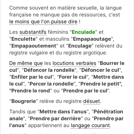
Comme souvent en matière sexuelle, la langue
française ne manque pas de ressources, c'est
le moins que l'on puisse dire
!
L
e
s
substantifs
féminins "
Enculade
" et
"
Enculette
" et masculins "
Empapaoutage
",
"
Empapaoutement
" et "
Enculage
" relèvent du
registre vulgaire et du registre argotique
.
De même que
les
locutions verbales
"
Bourrer le
cul
", "
Défoncer la rondelle
", "
Défoncer le cul
",
"
Enfiler par le cul
", "
Forer le cul
", "
Mettre dans
le cul
", "
Percer la rondelle
", "
Prendre le petit",
"Prendre le rond
" ou "
Prendre par le cul
".
"
Bougrerie
" relève du registre
désuet
.
Tandis que "
Mettre dans l'anus
", "
Pénétration
anale
", "
Prendre par derrière
" ou "
Prendre par
l'anus
" appartiennent au
langage courant
.