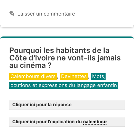
Laisser un commentaire
Pourquoi les habitants de la
Côte d'Ivoire ne vont-ils jamais
au cinéma ?
Catégories
Calembours divers
,
Devinettes
,
Mots,
locutions et expressions du langage enfantin
Cliquer ici pour la réponse
Cliquer ici pour l'explication du
calembour