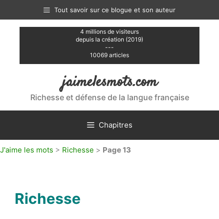
Aller
Tout savoir sur ce blogue et son auteur
au
contenu
4 millions de visiteurs
depuis la création (2019)
---
10069 articles
jaimelesmots.com
Richesse et défense de la langue française
Chapitres
J'aime les mots
>
Richesse
>
Page 13
Richesse