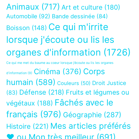
Animaux
(717)
Art et culture
(180)
Automobile
(92)
Bande dessinée
(84)
Ce qui m'irrite
Boisson
(148)
lorsque j'écoute ou lis les
organes d'information
(1726)
Ce qui me met du baume au coeur lorsque j’écoute ou lis les organes
Corps
Cinéma
(376)
d’information
(9)
humain
(589)
Droit Justice
Couleurs
(50)
Défense
(218)
Fruits et légumes ou
(83)
Fâchés avec le
végétaux
(188)
français
(976)
Géographie
(287)
Mes articles préférés
Histoire
(221)
❤ ou Mon très meilleur
(691)