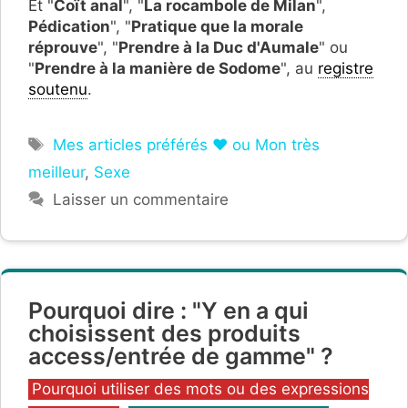
Et "
Coït anal
", "
La rocambole de Milan
",
Pédication
", "
Pratique que la morale
réprouve
", "
Prendre à la Duc d'Aumale
" ou
"
Prendre à la manière de Sodome
", au
registre
soutenu
.
Étiquettes
Mes articles préférés ❤ ou Mon très
meilleur
,
Sexe
Laisser un commentaire
Pourquoi dire : "Y en a qui
choisissent des produits
access/entrée de gamme" ?
Catégories
Pourquoi utiliser des mots ou des expressions