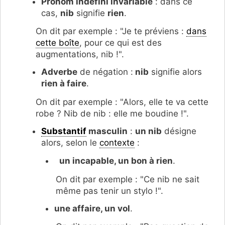
Pronom indéfini invariable
: dans ce
cas,
nib
signifie
rien
.
On dit par exemple : "Je te préviens :
dans
cette boîte
, pour ce qui est des
augmentations, nib !".
Adverbe
de négation :
nib
signifie alors
rien à faire
.
On dit par exemple : "Alors, elle te va cette
robe ? Nib de nib : elle me boudine !".
Substantif
masculin
:
un nib
désigne
alors, selon le
contexte
:
un incapable, un bon à rien
.
On dit par exemple : "Ce nib ne sait
même pas tenir un stylo !".
une affaire, un vol
.