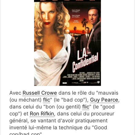
Avec
Russell Crowe
dans le rôle du "mauvais
(ou méchant)
flic
" (le "bad cop"),
Guy Pearce
,
dans celui du "bon (ou gentil)
flic
" (le "good
cop") et
Ron Rifkin
, dans celui du procureur
général, se vantant d'avoir pratiquement
inventé lui-même la technique du "Good
cop/bad cop".