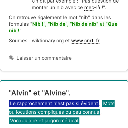
On dit par exemple : "Pas question de
monter un nib avec ce
mec
-là !".
On retrouve également le mot "nib" dans les
formules "
Nib !
", "
Nib de
", "
Nib de nib
" et "
Que
nib !
".
Sources : wiktionary.org et
www.cnrtl.fr
Laisser un commentaire
"Alvin" et "Alvine".
Catégories
Le rapprochement n'est pas si évident
,
Mots
ou locutions compliqués ou peu connus
,
Vocabulaire et jargon médical