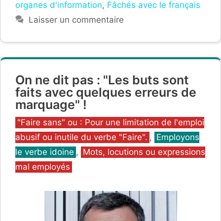
organes d'information
,
Fâchés avec le français
Laisser un commentaire
On ne dit pas : "Les buts sont
faits avec quelques erreurs de
marquage" !
Catégories
"Faire sans" ou : Pour une limitation de l'emploi
abusif ou inutile du verbe "Faire".
,
Employons
le verbe idoine
,
Mots, locutions ou expressions
mal employés