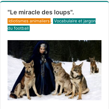
"Le miracle des loups".
Catégories
Idiotismes animaliers
,
Vocabulaire et jargon
du football