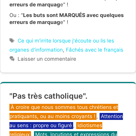
erreurs de marquag
e" !
Ou : "
Les buts sont MARQUÉS avec quelques
erreurs de marquag
e" !
Étiquettes
Ce qui m'irrite lorsque j'écoute ou lis les
organes d'information
,
Fâchés avec le français
Laisser un commentaire
"Pas très catholique".
Catégories
À croire que nous sommes tous chrétiens et
pratiquants, ou au moins croyants !
,
Attention
au sens : propre ou figuré
,
Idiotismes
religieux
,
Mots, locutions et expressions du