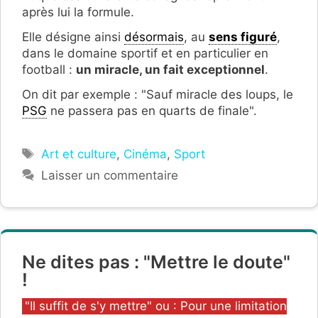
après lui la formule.
Elle désigne ainsi
désormais
, au
sens figuré
,
dans le domaine sportif et en particulier en
football :
un miracle, un fait exceptionnel
.
On dit par exemple : "Sauf miracle des loups, le
PSG
ne passera pas en quarts de finale".
Étiquettes
Art et culture
,
Cinéma
,
Sport
Laisser un commentaire
Ne dites pas : "Mettre le doute"
!
Catégories
"Il suffit de s'y mettre" ou : Pour une limitation