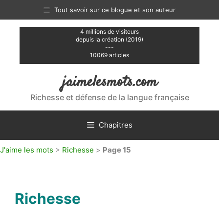
Aller
Tout savoir sur ce blogue et son auteur
au
contenu
4 millions de visiteurs
depuis la création (2019)
---
10069 articles
jaimelesmots.com
Richesse et défense de la langue française
Chapitres
J'aime les mots
>
Richesse
>
Page 15
Richesse