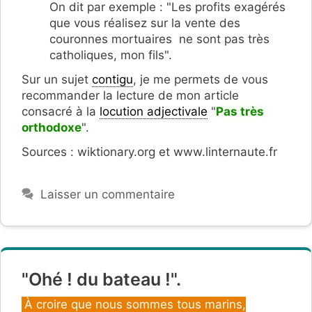
On dit par exemple : "Les profits exagérés
que vous réalisez sur la vente des
couronnes mortuaires ne sont pas très
catholiques, mon fils".
Sur un sujet
contigu
, je me permets de vous
recommander la lecture de mon article
consacré à la
locution adjectivale
"
Pas très
orthodoxe
".
Sources : wiktionary.org et www.linternaute.fr
Laisser un commentaire
"Ohé ! du bateau !".
Catégories
À croire que nous sommes tous marins,