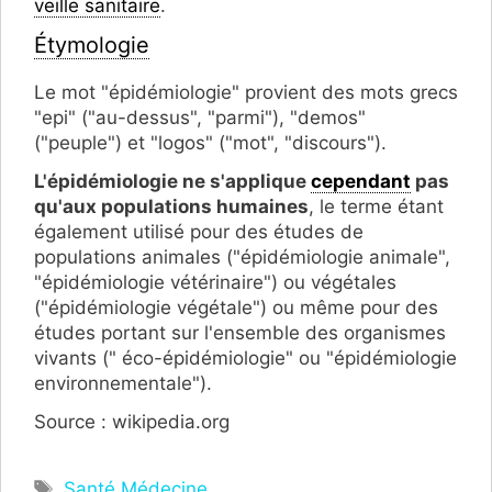
veille sanitaire
.
Étymologie
Le mot "épidémiologie" provient des mots grecs
"epi" ("au-dessus", "parmi"), "demos"
("peuple") et "logos" ("mot", "discours").
L'épidémiologie ne s'applique
cependant
pas
qu'aux populations humaines
, le terme étant
également utilisé pour des études de
populations animales ("épidémiologie animale",
"épidémiologie vétérinaire") ou végétales
("épidémiologie végétale") ou même pour des
études portant sur l'ensemble des organismes
vivants (" éco-épidémiologie" ou "épidémiologie
environnementale").
Source : wikipedia.org
Étiquettes
Santé Médecine