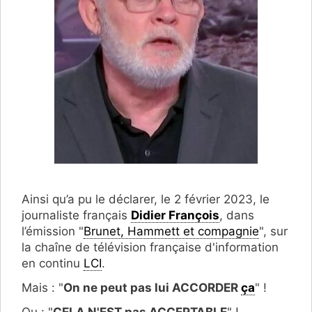
Ainsi qu’a pu le déclarer, le 2 février 2023, le
journaliste français
Didier François
, dans
l’émission "
Brunet, Hammett et compagnie
", sur
la chaîne de télévision française d'information
en continu
LCI
.
Mais : "
On ne peut pas lui ACCORDER
ça
" !
Ou : "
CELA N'EST pas ACCEPTABLE
" !