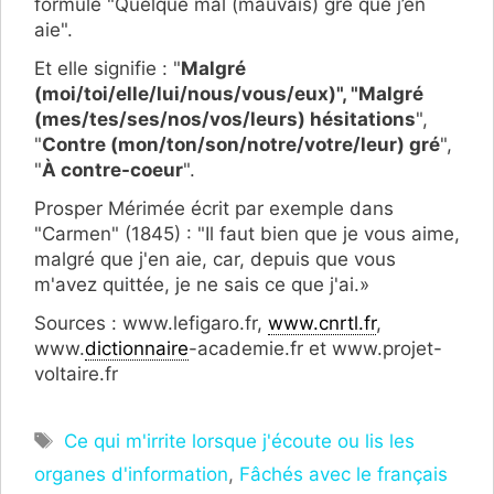
formule "Quelque mal (mauvais) gré que j’en
aie".
Et elle signifie : "
Malgré
(moi/toi/elle/lui/nous/vous/eux)", "Malgré
(mes/tes/ses/nos/vos/leurs) hésitations
",
"
Contre (mon/ton/son/notre/votre/leur) gré
",
"
À contre-coeur
".
Prosper Mérimée écrit par exemple dans
"Carmen" (1845) : "Il faut bien que je vous aime,
malgré que j'en aie, car, depuis que vous
m'avez quittée, je ne sais ce que j'ai.»
Sources : www.lefigaro.fr,
www.cnrtl.fr
,
www.
dictionnaire
-academie.fr et www.projet-
voltaire.fr
Étiquettes
Ce qui m'irrite lorsque j'écoute ou lis les
organes d'information
,
Fâchés avec le français