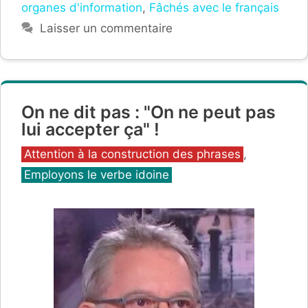
organes d'information
,
Fâchés avec le français
Laisser un commentaire
On ne dit pas : "On ne peut pas
lui accepter ça" !
Catégories
Attention à la construction des phrases
,
Employons le verbe idoine