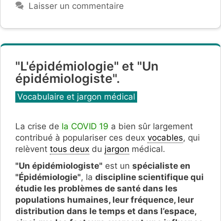
Laisser un commentaire
"L'épidémiologie" et "Un
épidémiologiste".
Catégories
Vocabulaire et jargon médical
La crise de
la COVID 19
a bien sûr largement
contribué à populariser ces deux
vocables
, qui
relèvent
tous deux
du
jargon
médical.
"Un épidémiologiste"
est un
spécialiste en
"Épidémiologie"
, la
discipline scientifique qui
étudie les problèmes de santé dans les
populations humaines, leur fréquence, leur
distribution dans le temps et dans l’espace,