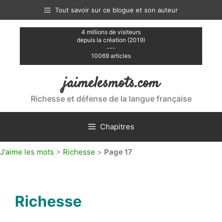
Aller
Tout savoir sur ce blogue et son auteur
au
contenu
4 millions de visiteurs
depuis la création (2019)
---
10069 articles
jaimelesmots.com
Richesse et défense de la langue française
Chapitres
J'aime les mots
>
Richesse
>
Page 17
Richesse