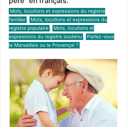
père" en français.
Catégories
Mots, locutions et expressions du registre
familier
,
Mots, locutions et expressions du
registre populaire
,
Mots, locutions et
expressions du registre soutenu
,
Parlez-vous
le Marseillais ou le Provençal ?