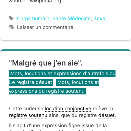
Source : wikipedia.org
Étiquettes
Corps humain
,
Santé Médecine
,
Sexe
Laisser un commentaire
"Malgré que j'en aie".
Catégories
Mots, locutions et expressions d'autrefois ou
Le registre désuet
,
Mots, locutions et
expressions du registre soutenu
Cette curieuse
locution conjonctive
relève du
registre soutenu
ainsi que du registre
désuet
.
Il s'agit d'une expression figée issue de la