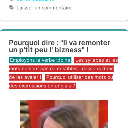
Laisser un commentaire
Pourquoi dire : "Il va remonter
un p'tit peu l' bizness" !
Catégories
Employons le verbe idoine
,
Les syllabes et les
mots ne sont pas comestibles : cessons donc
de les avaler !
,
Pourquoi utiliser des mots ou
des expressions en anglais ?