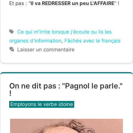
Et pas : "
Il va REDRESSER un peu L'AFFAIRE
" !
Étiquettes
Ce qui m'irrite lorsque j'écoute ou lis les
organes d'information
,
Fâchés avec le français
Laisser un commentaire
On ne dit pas : "Pagnol le parle."
!
Catégories
Employons le verbe idoine