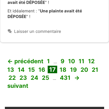
avait été DÉPOSÉE
" !
Et idéalement : "
Une plainte avait été
DÉPOSÉE
" !
Laisser un commentaire
Page
Page
Page
Page
Page
Pag
←
précédent
1
9
10
11
12
…
Page
Page
Page
Page
Page
Page
Page
Page
17
13
14
15
16
18
19
20
21
Page
Page
Page
Page
Page
22
23
24
25
431
→
…
suivant