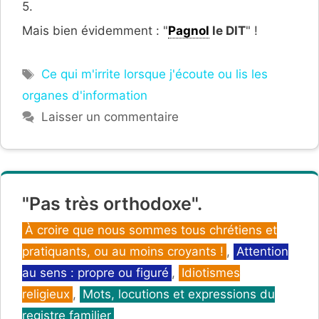
5.
Mais bien évidemment : "
Pagnol
le DIT
" !
Étiquettes
Ce qui m'irrite lorsque j'écoute ou lis les
organes d'information
Laisser un commentaire
"Pas très orthodoxe".
Catégories
À croire que nous sommes tous chrétiens et
pratiquants, ou au moins croyants !
,
Attention
au sens : propre ou figuré
,
Idiotismes
religieux
,
Mots, locutions et expressions du
registre familier