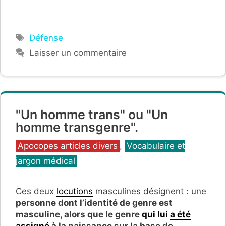
Étiquettes
Défense
Laisser un commentaire
"Un homme trans" ou "Un
homme transgenre".
Catégories
Apocopes articles divers
,
Vocabulaire et
jargon médical
Ces deux
locutions
masculines désignent : une
personne dont l’identité de genre est
masculine, alors que le genre
qui lui a été
assigné
à la naissance sur la base de