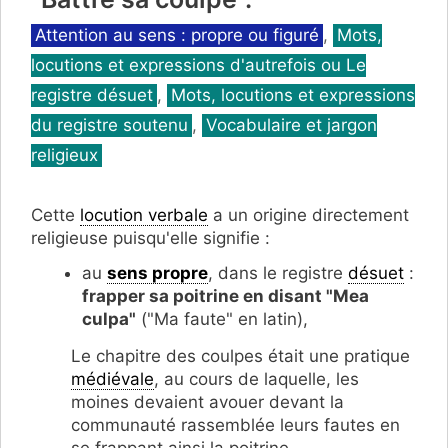
Catégories
Attention au sens : propre ou figuré
,
Mots,
locutions et expressions d'autrefois ou Le
registre désuet
,
Mots, locutions et expressions
du registre soutenu
,
Vocabulaire et jargon
religieux
Cette
locution verbale
a un origine directement
religieuse puisqu'elle signifie :
au
sens propre
, dans le registre
désuet
:
frapper sa poitrine en disant "Mea
culpa"
("Ma faute" en latin),
Le chapitre des coulpes était une pratique
médiévale
, au cours de laquelle, les
moines devaient avouer devant la
communauté rassemblée leurs fautes en
se frappant ainsi la poitrine.