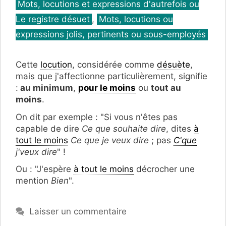
Catégories
Mots, locutions et expressions d'autrefois ou
Le registre désuet
,
Mots, locutions ou
expressions jolis, pertinents ou sous-employés
Cette
locution
, considérée comme
désuète
,
mais que j'affectionne particulièrement, signifie
:
au minimum
,
pour le moins
ou
tout au
moins
.
On dit par exemple : "Si vous n'êtes pas
capable de dire
Ce que souhaite dire
, dites
à
tout le moins
Ce que je veux dire
; pas
C'que
j'veux dire
" !
Ou : "J'espère
à tout le moins
décrocher une
mention
Bien
".
Laisser un commentaire