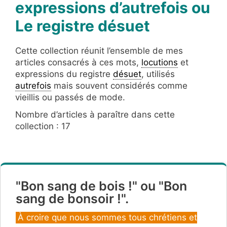
expressions d’autrefois ou
Le registre désuet
Cette collection réunit l’ensemble de mes
articles consacrés à ces mots,
locutions
et
expressions du registre
désuet
, utilisés
autrefois
mais souvent considérés comme
vieillis ou passés de mode.
Nombre d’articles à paraître dans cette
collection : 17
"Bon sang de bois !" ou "Bon
sang de bonsoir !".
Catégories
À croire que nous sommes tous chrétiens et