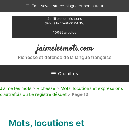
Aller
Tout savoir sur ce blogue et son auteur
au
contenu
4 millions de visiteurs
depuis la création (2019)
---
10069 articles
jaimelesmots.com
Richesse et défense de la langue française
Chapitres
J'aime les mots
>
Richesse
>
Mots, locutions et expressions
d'autrefois ou Le registre désuet
>
Page 12
Mots, locutions et