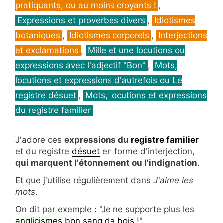
pratiquants, ou au moins croyants !
,
Expressions et proverbes divers
,
Idiotismes
botaniques
,
Idiotismes corporels
,
Interjections
et exclamations
,
Mille et une locutions ou
expressions avec l'adjectif "Bon"
,
Mots,
locutions et expressions d'autrefois ou Le
registre désuet
,
Mots, locutions et expressions
du registre familier
J'adore ces
expressions du
registre familier
et du registre
désuet
en forme d'interjection,
qui marquent l'étonnement ou l'indignation
.
Et que j'utilise régulièrement dans
J'aime les
mots
.
On dit par exemple : "Je ne supporte plus les
anglicismes
bon sang de bois
!".