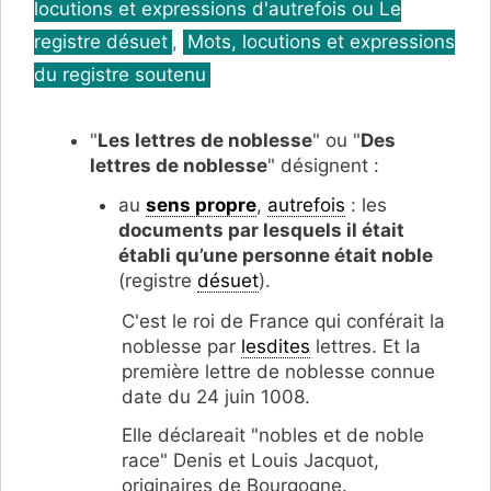
locutions et expressions d'autrefois ou Le
registre désuet
,
Mots, locutions et expressions
du registre soutenu
"
Les lettres de noblesse
" ou "
Des
lettres de noblesse
" désignent :
au
sens propre
,
autrefois
: les
documents par lesquels il était
établi qu’une personne était noble
(registre
désuet
).
C'est le roi de France qui conférait la
noblesse par
lesdites
lettres. Et la
première lettre de noblesse connue
date du 24 juin 1008.
Elle déclareait "nobles et de noble
race" Denis et Louis Jacquot,
originaires de Bourgogne.