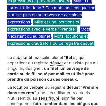
Catégories
Expressions et proverbes divers
,
Mais d'où
sortent-t-ils donc ? Ces mots anciens que l'on
n'utilise plus qu'au travers de certaines
expressions
,
Mille et une locutions ou
expressions avec le verbe "Prendre"
,
Mots
n'existant qu'au pluriel
,
Mots, locutions et
expressions d'autrefois ou Le registre désuet
Le
substantif
masculin pluriel "
Rets
", qui
appartient au registre
désuet
et n'existe pas au
singulier, désigne :
un
filet, un ouvrage de
corde ou de fil, noué par mailles utilisé pour
prendre du poisson ou des oiseaux
.
La
locution verbale
du registre
désuet
"
Prendre
dans ses
rets
", que ses utilisateurs actuels
n'utilisent qu'au
sens figuré
, signifie par
conséquent :
faire tomber dans les pièges que