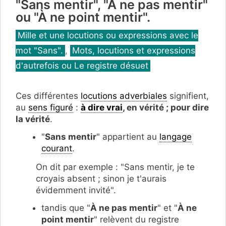
"Sans mentir", "À ne pas mentir"
ou "À ne point mentir".
Catégories
Mille et une locutions ou expressions avec le
mot "Sans".
,
Mots, locutions et expressions
d'autrefois ou Le registre désuet
Ces différentes
locutions adverbiales
signifient,
au
sens figuré
:
à dire vrai
, en vérité ; pour dire
la vérité
.
"
Sans mentir
" appartient au
langage
courant
.
On dit par exemple : "Sans mentir, je te
croyais absent ; sinon je t'aurais
évidemment invité".
tandis que "
À ne pas mentir
" et "
À ne
point mentir
" relèvent du registre