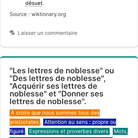
désuet
.
Source : wiktionary.org
Laisser un commentaire
"Les lettres de noblesse" ou
"Des lettres de noblesse",
"Acquérir ses lettres de
noblesse" et "Donner ses
lettres de noblesse".
Catégories
À croire que nous sommes tous des
aristocrates
,
Attention au sens : propre ou
figuré
,
Expressions et proverbes divers
,
Mots,