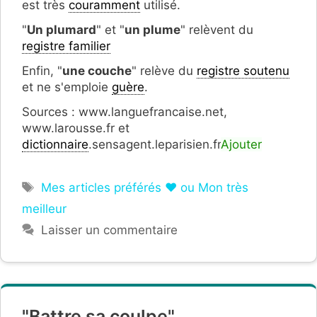
est très
couramment
utilisé.
"
Un plumard
" et "
un plume
" relèvent du
registre familier
Enfin, "
une couche
" relève du
registre soutenu
et ne s'emploie
guère
.
Sources : www.languefrancaise.net,
www.larousse.fr et
dictionnaire
.sensagent.leparisien.fr
Ajouter
Étiquettes
Mes articles préférés ❤ ou Mon très
meilleur
Laisser un commentaire
"Battre sa coulpe".