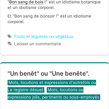
"
Bon sang de bois
!" est un idiotisme botanique
et un idiotisme corporel.
Et "Bon sang de bonsoir !" est un idiotisme
corporel.
Étiquettes
Fruits et légumes ou végétaux
Laisser un commentaire
"Un benêt" ou "Une benête".
Catégories
Mots, locutions et expressions d'autrefois ou
Le registre désuet
,
Mots, locutions ou
expressions jolis, pertinents ou sous-employés