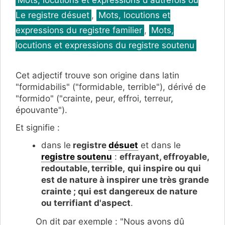
Mots, locutions et expressions d'autrefois ou
Le registre désuet
,
Mots, locutions et
expressions du registre familier
,
Mots,
locutions et expressions du registre soutenu
Cet adjectif trouve son origine dans latin
"formidabilis" ("formidable, terrible"), dérivé de
"formido" ("crainte, peur, effroi, terreur,
épouvante").
Et signifie :
dans le
registre
désuet
et dans le
registre soutenu
:
effrayant, effroyable,
redoutable, terrible,
qui inspire ou qui
est de nature à inspirer une très grande
crainte ; qui est dangereux de nature
ou terrifiant d'aspect
.
On dit par exemple : "Nous avons dû