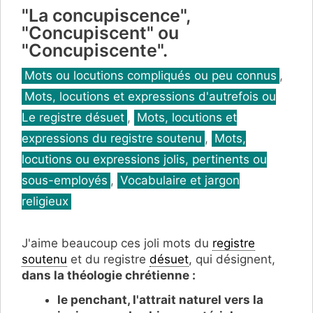
"La concupiscence",
"Concupiscent" ou
"Concupiscente".
Catégories
Mots ou locutions compliqués ou peu connus
,
Mots, locutions et expressions d'autrefois ou
Le registre désuet
,
Mots, locutions et
expressions du registre soutenu
,
Mots,
locutions ou expressions jolis, pertinents ou
sous-employés
,
Vocabulaire et jargon
religieux
J'aime beaucoup ces joli mots du
registre
soutenu
et du registre
désuet
, qui désignent,
dans la théologie chrétienne :
le penchant, l'attrait naturel vers la