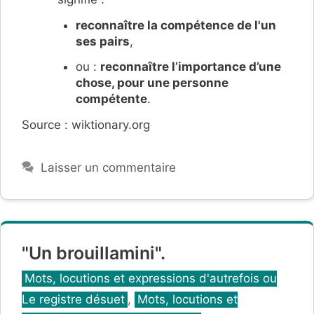
reconnaître la compétence de l'un
ses pairs
,
ou :
reconnaître l’importance d’une
chose, pour une personne
compétente
.
Source : wiktionary.org
Laisser un commentaire
"Un brouillamini".
Catégories
Mots, locutions et expressions d'autrefois ou
Le registre désuet
,
Mots, locutions et